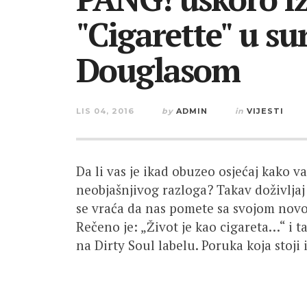
"Cigarette" u s
Douglasom
LIS 04, 2016
by
ADMIN
in
VIJESTI
Da li vas je ikad obuzeo osjećaj kako v
neobjašnjivog razloga? Takav doživljaj
se vraća da nas pomete sa svojom novo
Rečeno je: „Život je kao cigareta…“ i t
na Dirty Soul labelu. Poruka koja stoji