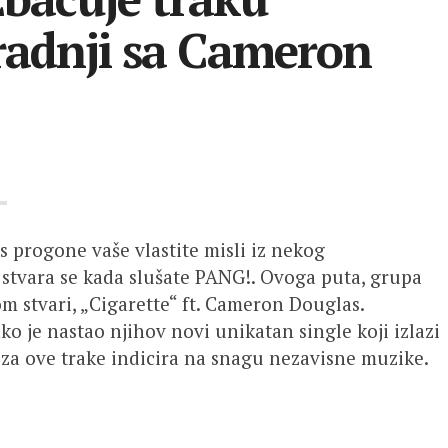
uradnji sa Cameron
as progone vaše vlastite misli iz nekog
 stvara se kada slušate PANG!. Ovoga puta, grupa
m stvari, „Cigarette“ ft. Cameron Douglas.
ako je nastao njihov novi unikatan single koji izlazi
 iza ove trake indicira na snagu nezavisne muzike.