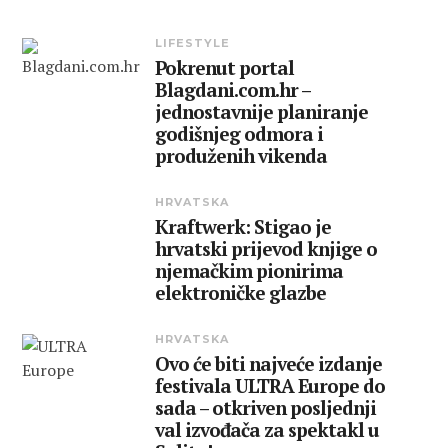
LIFESTYLE
Pokrenut portal
Blagdani.com.hr –
jednostavnije planiranje
godišnjeg odmora i
produženih vikenda
HRVATSKA
Kraftwerk: Stigao je
hrvatski prijevod knjige o
njemačkim pionirima
elektroničke glazbe
HRVATSKA
Ovo će biti najveće izdanje
festivala ULTRA Europe do
sada – otkriven posljednji
val izvođača za spektakl u