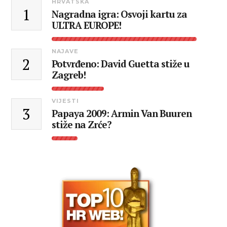
HRVATSKA
1
Nagradna igra: Osvoji kartu za
ULTRA EUROPE!
NAJAVE
2
Potvrđeno: David Guetta stiže u
Zagreb!
VIJESTI
3
Papaya 2009: Armin Van Buuren
stiže na Zrće?