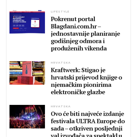
LIFESTYLE
Pokrenut portal
Blagdani.com.hr –
jednostavnije planiranje
godišnjeg odmora i
produženih vikenda
HRVATSKA
Kraftwerk: Stigao je
hrvatski prijevod knjige o
njemačkim pionirima
elektroničke glazbe
HRVATSKA
Ovo će biti najveće izdanje
festivala ULTRA Europe do
sada – otkriven posljednji
val izvođača za spektakl u