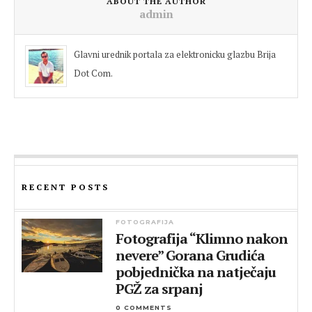
ABOUT THE AUTHOR
admin
Glavni urednik portala za elektronicku glazbu Brija
Dot Com.
RECENT POSTS
FOTOGRAFIJA
Fotografija “Klimno nakon
nevere” Gorana Grudića
pobjednička na natječaju
PGŽ za srpanj
0 COMMENTS