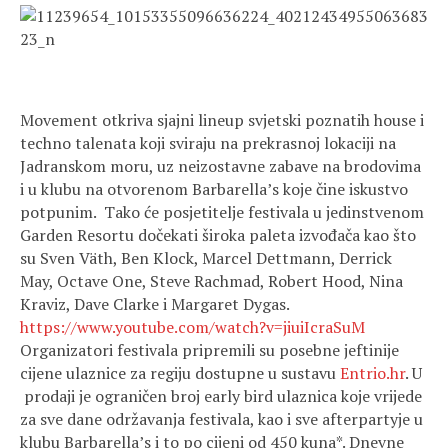
Movement otkriva sjajni lineup svjetski poznatih house i
techno talenata koji sviraju na prekrasnoj lokaciji na
Jadranskom moru, uz neizostavne zabave na brodovima
i u klubu na otvorenom Barbarella’s koje čine iskustvo
potpunim. Tako će posjetitelje festivala u jedinstvenom
Garden Resortu dočekati široka paleta izvođača kao što
su Sven Väth, Ben Klock, Marcel Dettmann, Derrick
May, Octave One, Steve Rachmad, Robert Hood, Nina
Kraviz, Dave Clarke i Margaret Dygas.
https://www.youtube.com/watch?v=jiuiIcraSuM
Organizatori festivala pripremili su posebne jeftinije
cijene ulaznice za regiju dostupne u sustavu
Entrio.hr
. U
prodaji je ograničen broj early bird ulaznica koje vrijede
za sve dane održavanja festivala, kao i sve afterpartyje u
klubu Barbarella’s i to po cijeni od 450 kuna*. Dnevne