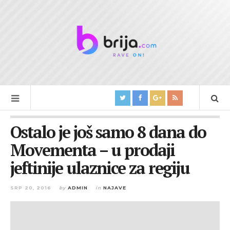
Ostalo je još samo 8 dana do
Movementa – u prodaji
jeftinije ulaznice za regiju
SRP 20, 2016
by
ADMIN
in
NAJAVE