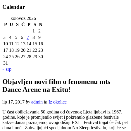
Calendar
kolovoz 2026
P
U
S
Č
P
S
N
1
2
3
4
5
6
7
8
9
10
11
12
13
14
15
16
17
18
19
20
21
22
23
24
25
26
27
28
29
30
31
« srp
Objavljen novi film o fenomenu mts
Dance Arene na Exitu!
lip 17, 2017
by
admin
in
Iz okolice
U čast obilježavanja 50 godina od čuvenog Ljeta ljubavi iz 1967.
godine, koje je promijenilo svijet i pokrenulo glazbene festivale
kakve danas poznajemo, ovogodišnji EXIT Festival trajat će čak pet
dana i noći. Zahvaljujući specijalnom No Sleep festivalu, koji će se