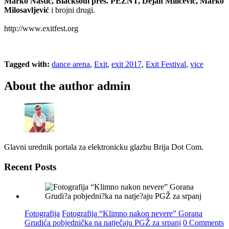
Marko Nastić, Blacksoul pres. PEZNT, Dejan Milićević, Marko
Milosavljević
i brojni drugi.
http://www.exitfest.org
Tagged with:
dance arena
,
Exit
,
exit 2017
,
Exit Festival
,
vice
About the author
admin
Glavni urednik portala za elektronicku glazbu Brija Dot Com.
Recent Posts
Fotografija
Fotografija “Klimno nakon nevere” Gorana
Grudića pobjednička na natječaju PGŽ za srpanj
0 Comments