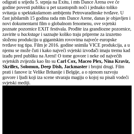
odigrati u srijedu 5. srpnja na Exitu, i mts Dance Arena ove će
godine povesti publiku u pet uzastopnih noći i jednako toliko
svitanja u spektakularnom ambijentu Petrovaradinske tvrđave. U
čast jubilarnih 15 godina rada mts Dance Arene, danas je objavljen i
novi dokumentarni film o globalnom fenomenu, ove svjetski
poznate pozornice EXIT festivala. Prođite iza grandiozne pozornice,
zavirite u
backstage
i saznajte koliko traju pripreme za izuzetno
složenu produkciju u gigantskim rovovima najveće europske
tvrđave tog tipa. Film je 2016. godine snimila VICE produkcija, a u
njemu se može čuti i kako najveći svjetski izvođači imaju tremu kad
izađu pred publiku na Areni! O tome govore i neke od najvećih
svjetskih zvijezda kao što su
Carl Cox, Maceo Plex, Nina Kraviz,
Skrillex, Solomun, Deep Dish, Jackmaster
i brojni drugi. Film
prati i fanove iz Velike Britanije i Belgije, a o njenom razvoju
govore i ljudi koji iza scene stvaraju magiju o kojoj su pisali vodeći
svjetski mediji.