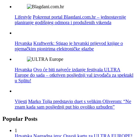
Lifestyle
Pokrenut portal Blagdani.com.hr – jednostavnije
planiranje godišnjeg odmora i produženih vikenda
Hrvatska
Kraftwerk: Stigao je hrvatski prijevod knjige o
njemačkim pionirima elektroničke glazbe
Hrvatska
Ovo će biti najveće izdanje festivala ULTRA
Europe do sada – otkriven posljednji val izvođača za spektakl
u Splitu!
Vijesti
Marko Tolja predstavio duet s velikim Oliverom: “Ne
znam kada sam posljednji put bio ovoliko uzbuđen”
Popular Posts
1
Hrvatska
Nagradna igra: Osvoji kartu za ULTRA EUROPE!