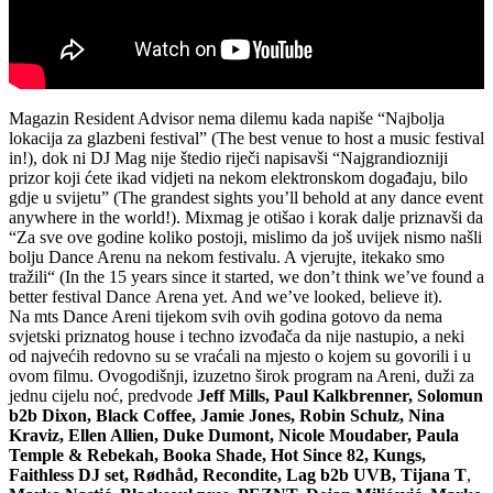
Magazin Resident Advisor nema dilemu kada napiše “Najbolja
lokacija za glazbeni festival” (The best venue to host a music festival
in!), dok ni DJ Mag nije štedio riječi napisavši “Najgrandiozniji
prizor koji ćete ikad vidjeti na nekom elektronskom događaju, bilo
gdje u svijetu” (The grandest sights you’ll behold at any dance event
anywhere in the world!). Mixmag je otišao i korak dalje priznavši da
“Za sve ove godine koliko postoji, mislimo da još uvijek nismo našli
bolju Dance Arenu na nekom festivalu. A vjerujte, itekako smo
tražili“ (In the 15 years since it started, we don’t think we’ve found a
better festival Dance Arena yet. And we’ve looked, believe it).
Na mts Dance Areni tijekom svih ovih godina gotovo da nema
svjetski priznatog house i techno izvođača da nije nastupio, a neki
od najvećih redovno su se vraćali na mjesto o kojem su govorili i u
ovom filmu. Ovogodišnji, izuzetno širok program na Areni, duži za
jednu cijelu noć, predvode
Jeff Mills, Paul Kalkbrenner, Solomun
b2b Dixon,
Black Coffee, Jamie Jones, Robin Schulz, Nina
Kraviz, Ellen Allien, Duke Dumont, Nicole Moudaber, Paula
Temple & Rebekah, Booka Shade, Hot Since 82, Kungs,
Faithless DJ set, Rødhåd, Recondite, Lag b2b UVB, Tijana T
,