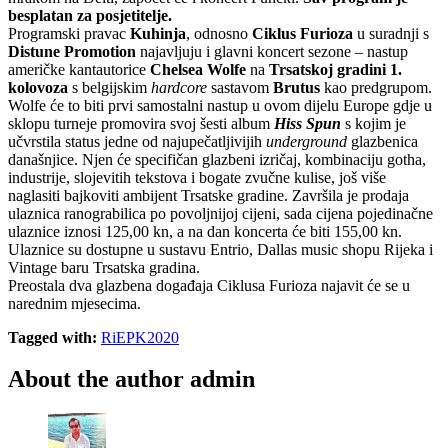
besplatan za posjetitelje.
Programski pravac
Kuhinja
, odnosno
Ciklus Furioza
u suradnji s
Distune Promotion
najavljuju i glavni koncert sezone – nastup
američke kantautorice
Chelsea Wolfe
na
Trsatskoj gradini 1.
kolovoza
s belgijskim
hardcore
sastavom
Brutus
kao predgrupom.
Wolfe će to biti prvi samostalni nastup u ovom dijelu Europe gdje u
sklopu turneje promovira svoj šesti album
Hiss Spun
s kojim je
učvrstila status jedne od najupečatljivijih
underground
glazbenica
današnjice. Njen će specifičan glazbeni izričaj, kombinaciju gotha,
industrije, slojevitih tekstova i bogate zvučne kulise, još više
naglasiti bajkoviti ambijent Trsatske gradine. Završila je prodaja
ulaznica ranograbilica po povoljnijoj cijeni, sada cijena pojedinačne
ulaznice iznosi 125,00 kn, a na dan koncerta će biti 155,00 kn.
Ulaznice su dostupne u sustavu Entrio, Dallas music shopu Rijeka i
Vintage baru Trsatska gradina.
Preostala dva glazbena događaja Ciklusa Furioza najavit će se u
narednim mjesecima.
Tagged with:
RiEPK2020
About the author
admin