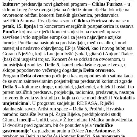
kulture*
predstavlja novi glazbeni program –
Ciklus Furioza
– u
sklopu kojeg će se ovoga ljeta na četiri iznimne riječke lokacije na
otvorenom održati koncerti ženskih glazbenica, predstavnica
različitih žanrova. Prva ljetna sezona
Ciklusa Furioza
otvara se u
petak, 15. lipnja
i to koncertom energičnih postpankerica iz sastava
Punčke
kojima se riječki koncert smjestio na razmeđi upravo
završene i vrlo uspješne europske i za jesen najavljene azijske
turneje. Punčke na nastupima predstavljaju, među ostalim, i novi
materijal s nedavno objavljenog EP-ja
Valovi
, kao i novog bubnjara
Gorana Nježića, koji s Lucijom Ivšić (vokal, gitara) i Anjom Tkalec
(bas) čini uspješni trojac. Koncert će se održati na otvorenom, u
industrijskoj zoni tzv.
Delte 5
, ispred nekadašnje zgrade Ivexa, u
sklopu popodnevno-večernjeg događanja
Delta otvoreno
.
Program
Delta otvoreno
počinje u kasnopopodnevnim satima kada
će se svim zainteresiranim posjetiteljima predstaviti korisnici zgrade
Delta 5
– kulturne udruge, umjetnici, glazbenici, arhitekti i ostali i to
putem različitih predstava, projekcija, radionica, predavanja, nastupa
i otvorenih vrata svih studija u kojima će se moći družiti i
‘ćakulati s
umjetnicima’
. U programu sudjeluju: RE:EASA, Riječki
planinarski savez, Artist run space – Delta 5, ProPuh, Hrvatsko
narodno kazalište Ivana pl. Zajca Rijeka, preddiplomski studij
Gluma i mediji – UniRi, sastav Žlice i gitara i Matica umirovljenika.
U dvorištu pred zgradom, bit će ponuđena jela
‘radničke
gastronomije’
uz glazbenu pratnju DJ-ice
Ane Antonove
. S
mrakom na Delti, započet će i koncert Punčki.
Sav program je