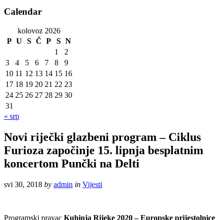
Calendar
kolovoz 2026
P
U
S
Č
P
S
N
1
2
3
4
5
6
7
8
9
10
11
12
13
14
15
16
17
18
19
20
21
22
23
24
25
26
27
28
29
30
31
« srp
Novi riječki glazbeni program – Ciklus
Furioza započinje 15. lipnja besplatnim
koncertom Punčki na Delti
svi 30, 2018
by
admin
in
Vijesti
Programski pravac
Kuhinja Rijeke 2020 – Europske prijestolnice