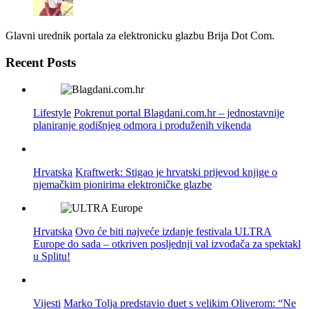
Glavni urednik portala za elektronicku glazbu Brija Dot Com.
Recent Posts
Lifestyle
Pokrenut portal Blagdani.com.hr – jednostavnije
planiranje godišnjeg odmora i produženih vikenda
Hrvatska
Kraftwerk: Stigao je hrvatski prijevod knjige o
njemačkim pionirima elektroničke glazbe
Hrvatska
Ovo će biti najveće izdanje festivala ULTRA
Europe do sada – otkriven posljednji val izvođača za spektakl
u Splitu!
Vijesti
Marko Tolja predstavio duet s velikim Oliverom: “Ne