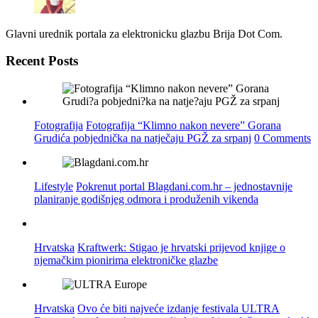
Glavni urednik portala za elektronicku glazbu Brija Dot Com.
Recent Posts
Fotografija
Fotografija “Klimno nakon nevere” Gorana
Grudića pobjednička na natječaju PGŽ za srpanj
0 Comments
Lifestyle
Pokrenut portal Blagdani.com.hr – jednostavnije
planiranje godišnjeg odmora i produženih vikenda
Hrvatska
Kraftwerk: Stigao je hrvatski prijevod knjige o
njemačkim pionirima elektroničke glazbe
Hrvatska
Ovo će biti najveće izdanje festivala ULTRA