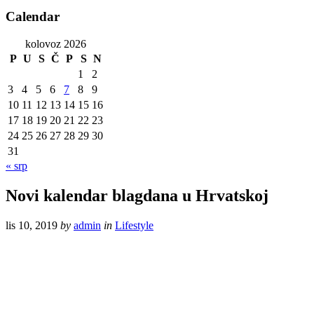
Calendar
kolovoz 2026
P
U
S
Č
P
S
N
1
2
3
4
5
6
7
8
9
10
11
12
13
14
15
16
17
18
19
20
21
22
23
24
25
26
27
28
29
30
31
« srp
Novi kalendar blagdana u Hrvatskoj
lis 10, 2019
by
admin
in
Lifestyle