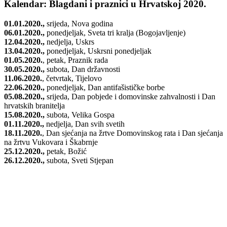
Kalendar: Blagdani i praznici u Hrvatskoj 2020.
01.01.2020.,
srijeda, Nova godina
06.01.2020.,
ponedjeljak, Sveta tri kralja (Bogojavljenje)
12.04.2020.,
nedjelja, Uskrs
13.04.2020.,
ponedjeljak, Uskrsni ponedjeljak
01.05.2020.
, petak, Praznik rada
30.05.2020.,
subota, Dan državnosti
11.06.2020.
, četvrtak, Tijelovo
22.06.2020.,
ponedjeljak, Dan antifašističke borbe
05.08.2020.,
srijeda, Dan pobjede i domovinske zahvalnosti i Dan
hrvatskih branitelja
15.08.2020.,
subota, Velika Gospa
01.11.2020.,
nedjelja, Dan svih svetih
18.11.2020.
, Dan sjećanja na žrtve Domovinskog rata i Dan sjećanja
na žrtvu Vukovara i Škabrnje
25.12.2020.,
petak, Božić
26.12.2020.,
subota, Sveti Stjepan