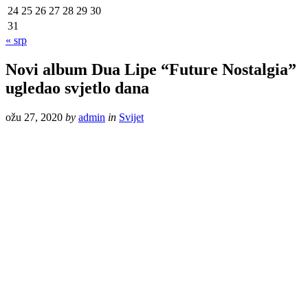
24
25
26
27
28
29
30
31
« srp
Novi album Dua Lipe “Future Nostalgia”
ugledao svjetlo dana
ožu 27, 2020
by
admin
in
Svijet