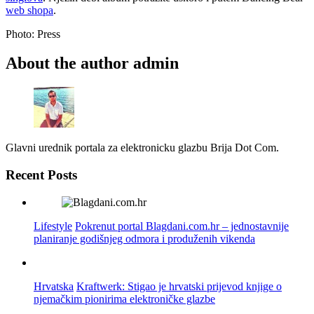
web shopa
.
Photo: Press
About the author
admin
Glavni urednik portala za elektronicku glazbu Brija Dot Com.
Recent Posts
Lifestyle
Pokrenut portal Blagdani.com.hr – jednostavnije
planiranje godišnjeg odmora i produženih vikenda
Hrvatska
Kraftwerk: Stigao je hrvatski prijevod knjige o
njemačkim pionirima elektroničke glazbe