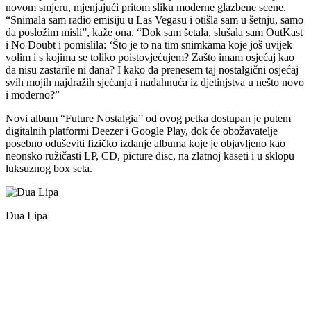
novom smjeru, mjenjajući pritom sliku moderne glazbene scene.
“Snimala sam radio emisiju u Las Vegasu i otišla sam u šetnju, samo
da posložim misli”, kaže ona. “Dok sam šetala, slušala sam OutKast
i No Doubt i pomislila: ‘Što je to na tim snimkama koje još uvijek
volim i s kojima se toliko poistovjećujem? Zašto imam osjećaj kao
da nisu zastarile ni dana? I kako da prenesem taj nostalgični osjećaj
svih mojih najdražih sjećanja i nadahnuća iz djetinjstva u nešto novo
i moderno?”
Novi album “Future Nostalgia” od ovog petka dostupan je putem
digitalnih platformi Deezer i Google Play, dok će obožavatelje
posebno oduševiti fizičko izdanje albuma koje je objavljeno kao
neonsko ružičasti LP, CD, picture disc, na zlatnoj kaseti i u sklopu
luksuznog box seta.
Dua Lipa