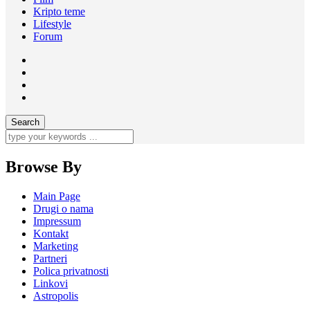
Kripto teme
Lifestyle
Forum
Browse By
Main Page
Drugi o nama
Impressum
Kontakt
Marketing
Partneri
Polica privatnosti
Linkovi
Astropolis