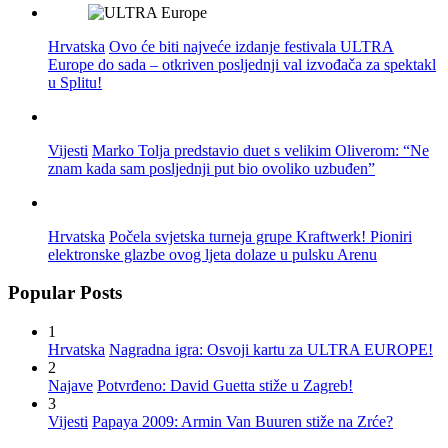
Hrvatska
Ovo će biti najveće izdanje festivala ULTRA
Europe do sada – otkriven posljednji val izvođača za spektakl
u Splitu!
Vijesti
Marko Tolja predstavio duet s velikim Oliverom: “Ne
znam kada sam posljednji put bio ovoliko uzbuđen”
Hrvatska
Počela svjetska turneja grupe Kraftwerk! Pioniri
elektronske glazbe ovog ljeta dolaze u pulsku Arenu
Popular Posts
1
Hrvatska
Nagradna igra: Osvoji kartu za ULTRA EUROPE!
2
Najave
Potvrđeno: David Guetta stiže u Zagreb!
3
Vijesti
Papaya 2009: Armin Van Buuren stiže na Zrće?