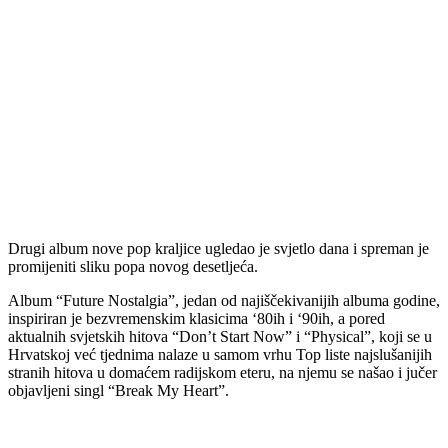
Drugi album nove pop kraljice ugledao je svjetlo dana i spreman je
promijeniti sliku popa novog desetljeća.
Album “Future Nostalgia”, jedan od najiščekivanijih albuma godine,
inspiriran je bezvremenskim klasicima ‘80ih i ‘90ih, a pored
aktualnih svjetskih hitova “Don’t Start Now” i “Physical”, koji se u
Hrvatskoj već tjednima nalaze u samom vrhu Top liste najslušanijih
stranih hitova u domaćem radijskom eteru, na njemu se našao i jučer
objavljeni singl “Break My Heart”.