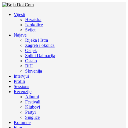
Vijesti
Hrvatska
Iz okolice
Svijet
Najave
Rijeka i Istra
Zagreb i okolica
Osijek
Split i Dalmacija
Ostalo
BiH
Slovenija
Intervjui
Profili
Sessions
Recenzije
Albumi
Festivali
Klubovi
Partyi
Singlice
Kolumne
Film