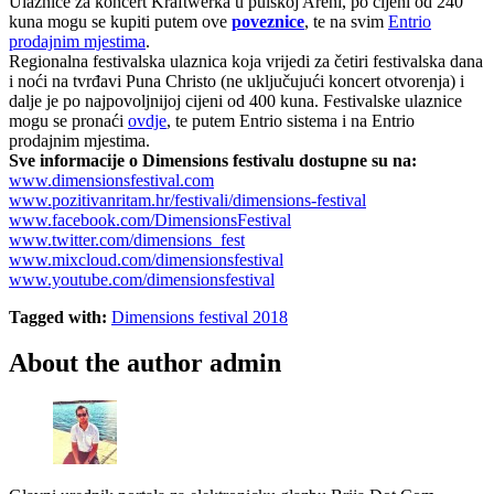
Ulaznice za koncert Kraftwerka u pulskoj Areni, po cijeni od 240
kuna mogu se kupiti putem ove
poveznice
, te na svim
Entrio
prodajnim mjestima
.
Regionalna festivalska ulaznica koja vrijedi za četiri festivalska dana
i noći na tvrđavi Puna Christo (ne uključujući koncert otvorenja) i
dalje je po najpovoljnijoj cijeni od 400 kuna. Festivalske ulaznice
mogu se pronaći
ovdje
, te putem Entrio sistema i na Entrio
prodajnim mjestima.
Sve informacije o Dimensions festivalu dostupne su na:
www.dimensionsfestival.com
www.pozitivanritam.hr/festivali/dimensions-festival
www.facebook.com/DimensionsFestival
www.twitter.com/dimensions_fest
www.mixcloud.com/dimensionsfestival
www.youtube.com/dimensionsfestival
Tagged with:
Dimensions festival 2018
About the author
admin