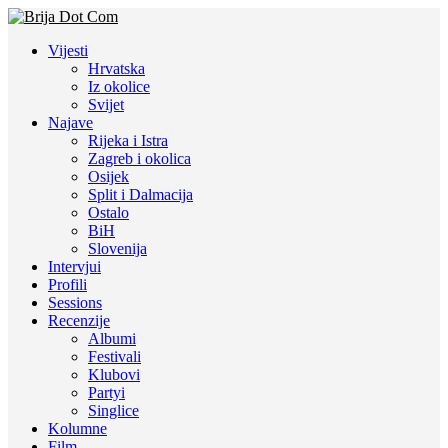
Vijesti
Hrvatska
Iz okolice
Svijet
Najave
Rijeka i Istra
Zagreb i okolica
Osijek
Split i Dalmacija
Ostalo
BiH
Slovenija
Intervjui
Profili
Sessions
Recenzije
Albumi
Festivali
Klubovi
Partyi
Singlice
Kolumne
Film