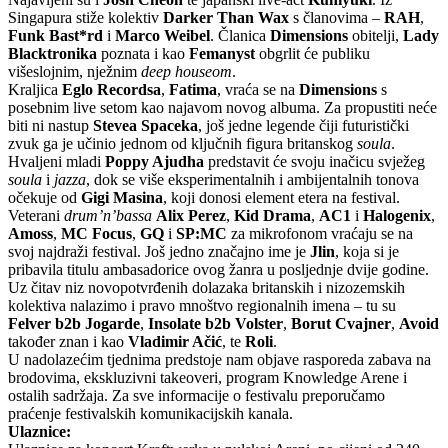
Singapura stiže kolektiv
Darker Than Wax
s članovima –
RAH
,
Funk Bast*rd
i
Marco Weibel
. Članica
Dimensions
obitelji,
Lady
Blacktronika
poznata i kao
Femanyst
obgrlit će publiku
višeslojnim, nježnim
deep houseom
.
Kraljica
Eglo Recordsa
,
Fatima
, vraća se na
Dimensions
s
posebnim live setom kao najavom novog albuma. Za propustiti neće
biti ni nastup
Stevea Spaceka
, još jedne legende čiji futuristički
zvuk ga je učinio jednom od ključnih figura britanskog
soula
.
Hvaljeni mladi
Poppy Ajudha
predstavit će svoju inačicu svježeg
soula
i
jazza
, dok se više eksperimentalnih i ambijentalnih tonova
očekuje od
Gigi Masina
, koji donosi element etera na festival.
Veterani
drum’n’bassa
Alix Perez
,
Kid Drama
,
AC1
i
Halogenix
,
Amoss
,
MC Focus
,
GQ
i
SP:MC
za mikrofonom vraćaju se na
svoj najdraži festival. Još jedno značajno ime je
Jlin
, koja si je
pribavila titulu ambasadorice ovog žanra u posljednje dvije godine.
Uz čitav niz novopotvrđenih dolazaka britanskih i nizozemskih
kolektiva nalazimo i pravo mnoštvo regionalnih imena – tu su
Felver b2b Jogarde
,
Insolate b2b Volster
,
Borut Cvajner
,
Avoid
također znan i kao
Vladimir Ačić
, te
Roli
.
U nadolazećim tjednima predstoje nam objave rasporeda zabava na
brodovima, ekskluzivni takeoveri, program Knowledge Arene i
ostalih sadržaja. Za sve informacije o festivalu preporučamo
praćenje festivalskih komunikacijskih kanala.
Ulaznice: