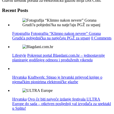
Glavni urednik portala za elektronicku glazbu Brija Dot Com.
Recent Posts
Fotografija
Fotografija “Klimno nakon nevere” Gorana
Grudića pobjednička na natječaju PGŽ za srpanj
0 Comments
Lifestyle
Pokrenut portal Blagdani.com.hr – jednostavnije
planiranje godišnjeg odmora i produženih vikenda
Hrvatska
Kraftwerk: Stigao je hrvatski prijevod knjige o
njemačkim pionirima elektroničke glazbe
Hrvatska
Ovo će biti najveće izdanje festivala ULTRA
Europe do sada – otkriven posljednji val izvođača za spektakl
u Splitu!