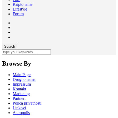
Kripto teme
Lifestyle
Forum
Browse By
Main Page
Drugi o nama
Impressum
Kontakt
Marketing
Partneri
Polica privatnosti
Linkovi
Astropolis