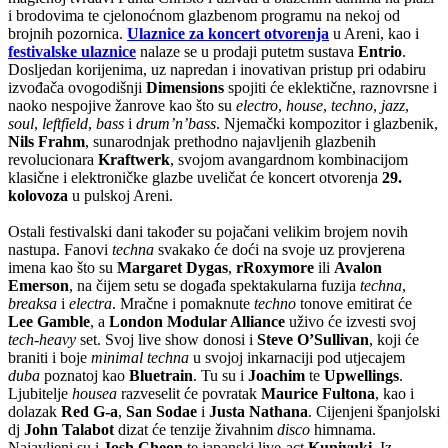
i brodovima te cjelonoćnom glazbenom programu na nekoj od
brojnih pozornica.
Ulaznice za koncert otvorenja
u Areni, kao i
festivalske ulaznice
nalaze se u prodaji putetm sustava
Entrio
.
Dosljedan korijenima, uz napredan i inovativan pristup pri odabiru
izvođača ovogodišnji
Dimensions
spojiti će eklektične, raznovrsne i
naoko nespojive žanrove kao što su
electro
,
house
,
techno
,
jazz
,
soul
,
leftfield
,
bass
i
drum’n’bass
. Njemački kompozitor i glazbenik,
N
ils Frahm
, sunarodnjak prethodno najavljenih glazbenih
revolucionara
Kraftwerk
, svojom avangardnom kombinacijom
klasične i elektroničke glazbe uveličat će koncert otvorenja
29.
kolovoza
u pulskoj Areni.
Ostali festivalski dani također su pojačani velikim brojem novih
nastupa. Fanovi
techna
svakako će doći na svoje uz provjerena
imena kao što su
Margaret Dygas
,
rRoxymore
ili
Avalon
Emerson
, na čijem setu se događa spektakularna fuzija
techna
,
breaksa
i
electra
. Mračne i pomaknute
techno
tonove emitirat će
Lee Gamble
, a
London Modular Alliance
uživo će izvesti svoj
tech-heavy
set. Svoj live show donosi i
Steve O’Sullivan
, koji će
braniti i boje
minimal techna
u svojoj inkarnaciji pod utjecajem
duba
poznatoj kao
Bluetrain
. Tu su i
Joachim
te
Upwellings
.
Ljubitelje
housea
razveselit će povratak
Maurice Fultona
, kao i
dolazak
Red G-a
,
San Sodae
i
Justa Nathana
. Cijenjeni španjolski
dj
John Talabot
dizat će tenzije živahnim
disco
himnama.
Najavljeni su i
Josh Cheon
te japanski live-act
Kuniyuki
. Iz