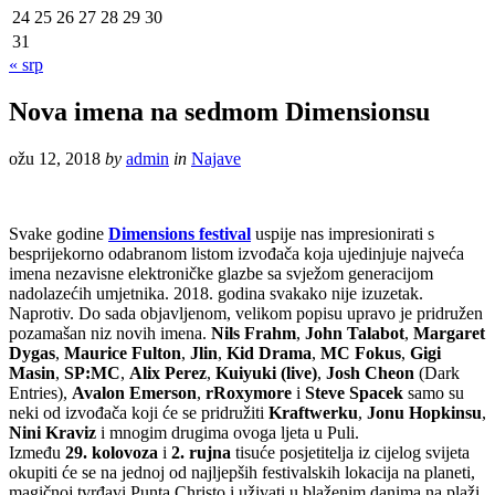
24
25
26
27
28
29
30
31
« srp
Nova imena na sedmom Dimensionsu
ožu 12, 2018
by
admin
in
Najave
Svake godine
Dimensions festival
uspije nas impresionirati s
besprijekorno odabranom listom izvođača koja ujedinjuje najveća
imena nezavisne elektroničke glazbe sa svježom generacijom
nadolazećih umjetnika. 2018. godina svakako nije izuzetak.
Naprotiv. Do sada objavljenom, velikom popisu upravo je pridružen
pozamašan niz novih imena.
Nils Frahm
,
John Talabot
,
Margaret
Dygas
,
Maurice Fulton
,
Jlin
,
Kid Drama
,
MC Fokus
,
Gigi
Masin
,
SP:MC
,
Alix Perez
,
Kuiyuki (live)
,
Josh Cheon
(Dark
Entries),
Avalon Emerson
,
rRoxymore
i
Steve Spacek
samo su
neki od izvođača koji će se pridružiti
Kraftwerku
,
Jonu Hopkinsu
,
Nini Kraviz
i mnogim drugima ovoga ljeta u Puli.
Između
29. kolovoza
i
2. rujna
tisuće posjetitelja iz cijelog svijeta
okupiti će se na jednoj od najljepših festivalskih lokacija na planeti,
magičnoj tvrđavi Punta Christo i uživati u blaženim danima na plaži