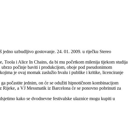
 jedno uzbudljivo gostovanje. 24. 01. 2009. u riječku Stereo
e, Toola i Alice In Chains, da bi mu početkom milenija tijekom studija
ja ubrzo počinje baviti i produkcijom, oboje pod pseudonimom
ima je ovaj momak zaslužio hvalu i publike i kritike, licenciranje
no ga počastite jednim, on će se odužiti hipnotičnom kombinacijom
 iz Rijeke, a VJ Messmatik iz Barcelona će se ponovno pobrinuti za
Podsjetimo kako se dvodnevne festivalske ulaznice mogu kupiti u