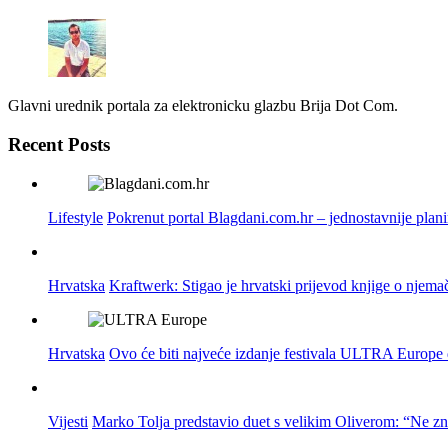
Glavni urednik portala za elektronicku glazbu Brija Dot Com.
Recent Posts
Lifestyle
Pokrenut portal Blagdani.com.hr – jednostavnije plan
Hrvatska
Kraftwerk: Stigao je hrvatski prijevod knjige o njema
Hrvatska
Ovo će biti najveće izdanje festivala ULTRA Europe do
Vijesti
Marko Tolja predstavio duet s velikim Oliverom: “Ne z