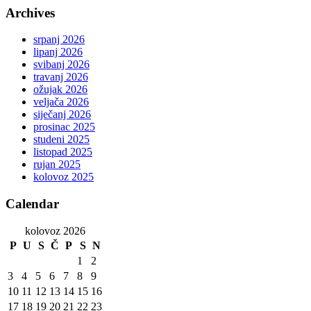
Archives
srpanj 2026
lipanj 2026
svibanj 2026
travanj 2026
ožujak 2026
veljača 2026
siječanj 2026
prosinac 2025
studeni 2025
listopad 2025
rujan 2025
kolovoz 2025
Calendar
kolovoz 2026
P
U
S
Č
P
S
N
1
2
3
4
5
6
7
8
9
10
11
12
13
14
15
16
17
18
19
20
21
22
23