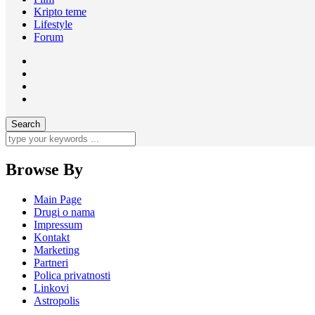
Kripto teme
Lifestyle
Forum
Browse By
Main Page
Drugi o nama
Impressum
Kontakt
Marketing
Partneri
Polica privatnosti
Linkovi
Astropolis