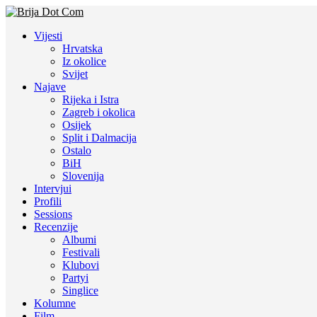
Vijesti
Hrvatska
Iz okolice
Svijet
Najave
Rijeka i Istra
Zagreb i okolica
Osijek
Split i Dalmacija
Ostalo
BiH
Slovenija
Intervjui
Profili
Sessions
Recenzije
Albumi
Festivali
Klubovi
Partyi
Singlice
Kolumne
Film