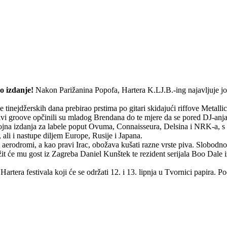
ko izdanje!
Nakon Parižanina Popofa, Hartera K.LJ.B.-ing najavljuje još
inejdžerskih dana prebirao prstima po gitari skidajući riffove Metallic
šivi groove opčinili su mladog Brendana do te mjere da se pored DJ-an
a izdanja za labele poput Ovuma, Connaisseura, Delsina i NRK-a, s koj
ali i nastupe diljem Europe, Rusije i Japana.
u aerodromi, a kao pravi Irac, obožava kušati razne vrste piva. Slobod
žit će mu gost iz Zagreba Daniel Kunštek te rezident serijala Boo Dale
rtera festivala koji će se održati 12. i 13. lipnja u Tvornici papira. 