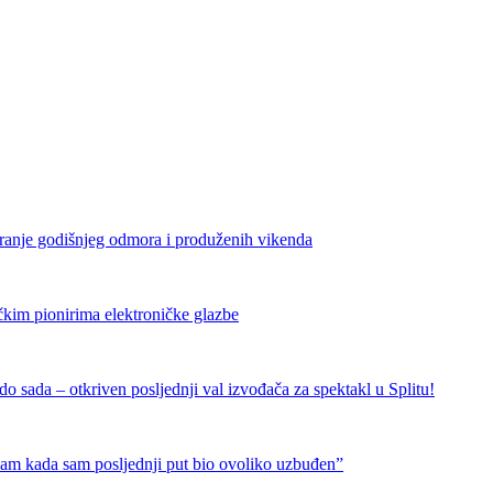
iranje godišnjeg odmora i produženih vikenda
čkim pionirima elektroničke glazbe
 sada – otkriven posljednji val izvođača za spektakl u Splitu!
nam kada sam posljednji put bio ovoliko uzbuđen”