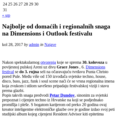
24
25
26
27
28
29
30
31
« srp
Najbolje od domaćih i regionalnih snaga
na Dimensions i Outlook festivalu
kol 28, 2017
by
admin
in
Najave
Nakon spektakularnog
otvorenja
koje se sprema
30. kolovoza
u
povijesnoj pulskoj Areni uz divu
Grace Jones
, 6.
Dimensions
festival
se
do 3. rujna
seli na očaravajuću tvrđavu Punta Christo
pored Pule. Među više od 150 izvođača svjetske techno, house,
disco, bass, jazz, funk i soul scene naći će se vrsna regionalna imena
koja zvukom i stilom savršeno pripadaju festivalskoj viziji i stavu
prema glazbi.
Popis takvih snaga predvodi
Petar Dundov
, sinonim za svjetski
prepoznat i cijenjen techno iz Hrvatske na koji se podjednako
promišlja i pleše. S bogatom karijerom od preko 20 godina ovaj
kreator inteligentne elektroničke glazbe ove je godine izdao svoj peti
studijski album kojeg cijenjeni Resident Advisor kiti epitetima