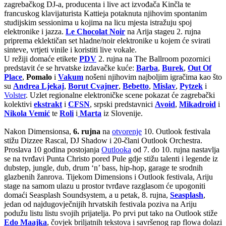
zagrebačkog DJ-a, producenta i live act izvođača Kinčla te
francuskog klavijaturista Kattieja potaknuta njihovim spontanim
studijskim sessionima u kojima na licu mjesta istražuju spoj
elektronike i jazza.
Le Chocolat Noir
na Arija stageu 2. rujna
priprema eklektičan set hladne/noir elektronike u kojem će svirati
sinteve, vrtjeti vinile i koristiti live vokale.
U režiji domaće etikete
PDV
2. rujna na The Ballroom pozornici
predstavit će se hrvatske izdavačke kuće:
Barba
,
Burek
,
Out Of
Place
,
Pomalo
i
Vakum
nošeni njihovim najboljim igračima kao što
su
Andrea Ljekaj
,
Borut Cvajner
,
Bebetto
,
Mislav
,
Pytzek
i
Volster
. Uzlet regionalne elektroničke scene pokazat će zagrebački
kolektivi
ekstrakt
i
CFSN
, srpski predstavnici
Avoid
,
Mikadroid
i
Nikola Vemić
te
Roli
i
Marta
iz Slovenije.
Nakon Dimensionsa,
6. rujna
na
otvorenje
10. Outlook festivala
stižu Dizzee Rascal, DJ Shadow i 20-člani Outlook Orchestra.
Proslava 10 godina postojanja
Outlooka
od 7. do 10. rujna nastavlja
se na tvrđavi Punta Christo pored Pule gdje stižu talenti i legende iz
dubstep, jungle, dub, drum ‘n’ bass, hip-hop, garage te srodnih
glazbenih žanrova. Tijekom Dimensions i Outlook festivala, Ariju
stage na samom ulazu u prostor tvrđave razglasom će upogoniti
domaći Seasplash Soundsystem, a u petak, 8. rujna,
Seasplash
,
jedan od najdugovječnijih hrvatskih festivala poziva na Ariju
podužu listu listu svojih prijatelja. Po prvi put tako na Outlook stiže
Edo Maajka
, čovjek briljatnih tekstova i savršenog rap flowa dolazi