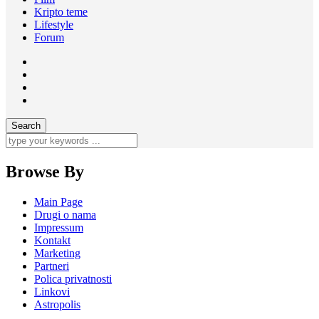
Kripto teme
Lifestyle
Forum
Browse By
Main Page
Drugi o nama
Impressum
Kontakt
Marketing
Partneri
Polica privatnosti
Linkovi
Astropolis