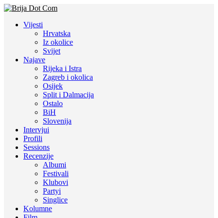
Vijesti
Hrvatska
Iz okolice
Svijet
Najave
Rijeka i Istra
Zagreb i okolica
Osijek
Split i Dalmacija
Ostalo
BiH
Slovenija
Intervjui
Profili
Sessions
Recenzije
Albumi
Festivali
Klubovi
Partyi
Singlice
Kolumne
Film