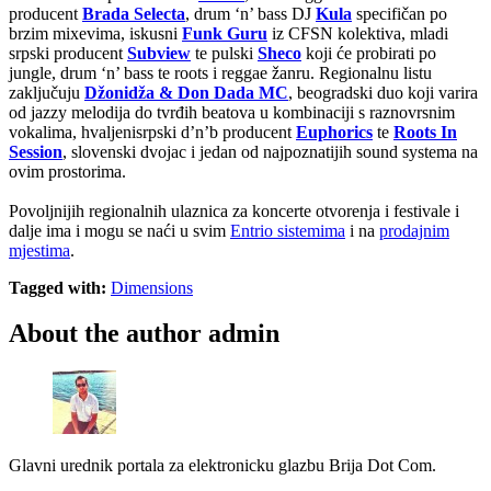
producent
Brada Selecta
, drum ‘n’ bass DJ
Kula
specifičan po
brzim mixevima, iskusni
Funk Guru
iz CFSN kolektiva, mladi
srpski producent
Subview
te pulski
Sheco
koji će probirati po
jungle, drum ‘n’ bass te roots i reggae žanru. Regionalnu listu
zaključuju
Džonidža & Don Dada MC
, beogradski duo koji varira
od jazzy melodija do tvrđih beatova u kombinaciji s raznovrsnim
vokalima, hvaljenisrpski d’n’b producent
Euphorics
te
Roots In
Session
, slovenski dvojac i jedan od najpoznatijih sound systema na
ovim prostorima.
Povoljnijih regionalnih ulaznica za koncerte otvorenja i festivale i
dalje ima i mogu se naći u svim
Entrio sistemima
i na
prodajnim
mjestima
.
Tagged with:
Dimensions
About the author
admin
Glavni urednik portala za elektronicku glazbu Brija Dot Com.