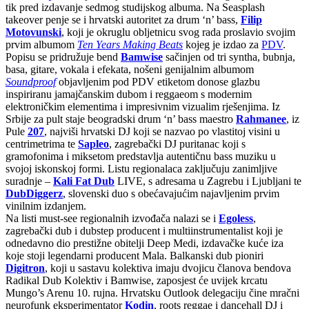
tik pred izdavanje sedmog studijskog albuma. Na Seasplash
takeover penje se i hrvatski autoritet za drum ‘n’ bass,
Filip
Motovunski
, koji je okruglu obljetnicu svog rada proslavio svojim
prvim albumom
Ten Years Making Beats
kojeg je izdao za
PDV
.
Popisu se pridružuje bend
Bamwise
sačinjen od tri syntha, bubnja,
basa, gitare, vokala i efekata, nošeni genijalnim albumom
Soundproof
objavljenim pod PDV etiketom donose glazbu
inspiriranu jamajčanskim dubom i reggaeom s modernim
elektroničkim elementima i impresivnim vizualim rješenjima. Iz
Srbije za pult staje beogradski drum ‘n’ bass maestro
Rahmanee
, iz
Pule
207
, najviši hrvatski DJ koji se nazvao po vlastitoj visini u
centrimetrima te
Sapleo
, zagrebački DJ puritanac koji s
gramofonima i miksetom predstavlja autentičnu bass muziku u
svojoj iskonskoj formi. Listu regionalaca zaključuju zanimljive
suradnje –
Kali Fat Dub
LIVE, s adresama u Zagrebu i Ljubljani te
DubDiggerz
, slovenski duo s obećavajućim najavljenim prvim
vinilnim izdanjem.
Na listi must-see regionalnih izvođača nalazi se i
Egoless
,
zagrebački dub i dubstep producent i multiinstrumentalist koji je
odnedavno dio prestižne obitelji Deep Medi, izdavačke kuće iza
koje stoji legendarni producent Mala. Balkanski dub pioniri
Digitron
, koji u sastavu kolektiva imaju dvojicu članova bendova
Radikal Dub Kolektiv i Bamwise, zaposjest će uvijek krcatu
Mungo’s Arenu 10. rujna. Hrvatsku Outlook delegaciju čine mračni
neurofunk eksperimentator
Kodin
, roots reggae i dancehall DJ i