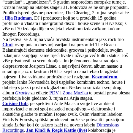
“teatralan“ i „grandiozan“. S gustim rasporedom europske turneje,
ucrtani nastup na Stables stageu 31. kolovoza se ne smije propustiti.
Publiku ispred glavne pozornice, The Clearing, 2. rujna rasplesat će
i
Ilija Rudman
, DJ i producent koji se u proteklih 15 godina
profilirao u vladara underground disco i house scene u Hrvatskoj s
više od 70 izdanja diljem svijeta i vlastitom izdavačkom kućom
Imogen Recordings.
Na festival se 2. rujna vraća hrvatski instrumentalni jazz-rock trio
Chui
, ovog puta u dnevnoj varijanti na pozornici The Beach.
Balansirajući elemente elektronike, groovea i psihodelije, svojim
izdanjima skupljaju same riječi hvale i uživaju već kultni status. Još
više prisutnosti na sceni donijela im je fenomenalna suradnja s
ekspresivnom Josipom Lisac, a najavljeni četvrti album nastao u
suradnji s jazz orkestrom HRT-a svjetlo dana trebao bi ugledati
najesen. Live svirkama pridružuje se i razigrani
Kozmodrum
,
projekt Janka Novoselića koji uspješno kombinira techno, house i
dubstep s jazz i post rock glazbom. Nedavno su izdali svoj drugi
album
Gravity
za etikete
PDV
i
Zona Muzika
te postali prava plesna
perfekcija koju gledamo 3. rujna na Arija stageu.
Cuisine Dub
, perspektivni Ante Matas u svoje live ambient
improvizacije unosi spoj naizgled nespojivog – elektronske i
akustične glazbe te mračan i topao zvuk. Osim vlastitim labelom
Fields & Forests, splitski producent može se pohvaliti i pozicijom
singla
Lubin
koji će uskoro izaći na novom labelu
Dimensions
Recordings
.
Jan Kinčl & Regis Kattie (live)
kolaboracija je