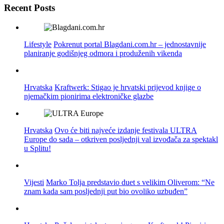
Recent Posts
Lifestyle
Pokrenut portal Blagdani.com.hr – jednostavnije
planiranje godišnjeg odmora i produženih vikenda
Hrvatska
Kraftwerk: Stigao je hrvatski prijevod knjige o
njemačkim pionirima elektroničke glazbe
Hrvatska
Ovo će biti najveće izdanje festivala ULTRA
Europe do sada – otkriven posljednji val izvođača za spektakl
u Splitu!
Vijesti
Marko Tolja predstavio duet s velikim Oliverom: “Ne
znam kada sam posljednji put bio ovoliko uzbuđen”