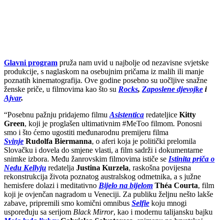
Glavni program
pruža nam uvid u najbolje od nezavisne svjetske
produkcije, s naglaskom na osebujnim pričama iz malih ili manje
poznatih kinematografija. Ove godine posebno su uočljive snažne
ženske priče, u filmovima kao što su
Rocks
,
Zaposlene djevojke
i
Ajvar
.
“Posebnu pažnju pridajemo filmu
Asistentica
redateljice
Kitty
Green
, koji je proglašen ultimativnim #MeToo filmom. Ponosni
smo i što ćemo ugostiti međunarodnu premijeru filma
Svinje
Rudolfa Biermanna
, o aferi koja je politički prelomila
Slovačku i dovela do smjene vlasti, a film sadrži i dokumentarne
snimke izbora. Među žanrovskim filmovima ističe se
Istinita priča o
Nedu Kellyju
redatelja
Justina Kurzela
, raskošna povijesna
rekonstrukcija života poznatog australskog odmetnika, a s južne
hemisfere dolazi i meditativno
Bijelo na bijelom
Théa Courta
, film
koji je ovjenčan nagradom u Veneciji. Za publiku željnu nešto lakše
zabave, pripremili smo komični omnibus
Selfie
koju mnogi
uspoređuju sa serijom
Black Mirror
, kao i modernu talijansku bajku