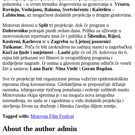
poluotoka – u ovom trenutku dogovorena su gostovanja u
Vrsaru,
Rovinju, Vodnjanu, Balama, Svetvinčentu
i
Kašteliru –
Labincima,
uz mogućnost dodatnih projekcija u drugim gradovima.
Motovun donosi u
Split
tri projekcije, dok će program u
Dubrovniku
potrajati punih sedam dana. Priliku za uživanje u
motovunskom repertoaru imat će i publika u
Šibeniku, Rijeci,
Kostreni, Karlovcu
te u
Zagrebu
na
Ljetnoj pozornici
Tuškanac
. Priča će biti zaokružena na zadnjoj stanici u zagrebačkoj
Kući za ljude i umjetnost – Laubi
gdje će od 26. kolovoza do 6.
rujna biti prikazani svi filmovi iz ovogodišnjeg programa i
dodijeljene nagrade. O onima u glavnom programu odlučit će veseli
žiri u sastavu
: Lana Barić
,
Nina Violić
i
Goran Bogdan
.
Sve će projekcije biti organizirane prema važećim epidemiološkim
mjerama zbog koronavirusa. Gledateljima se preporučuje držanje
razmaka, izbjegavanje rizičnog ponašanja i nošenje zaštitnih maski.
Motovunska ekipa spremna je i na moguća nova neugodna
iznenađenja, no nada se i ugodnima u vidu dodatnih projekcija i
slavljenja života uz druženje i filmsku čaroliju diljem zemlje.
Tagged with:
Motovun Film Festival
About the author
admin