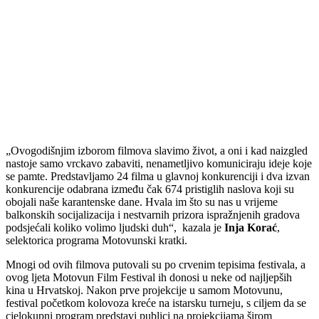
„Ovogodišnjim izborom filmova slavimo život, a oni i kad naizgled
nastoje samo vrckavo zabaviti, nenametljivo komuniciraju ideje koje
se pamte. Predstavljamo 24 filma u glavnoj konkurenciji i dva izvan
konkurencije odabrana između čak 674 pristiglih naslova koji su
obojali naše karantenske dane. Hvala im što su nas u vrijeme
balkonskih socijalizacija i nestvarnih prizora ispražnjenih gradova
podsjećali koliko volimo ljudski duh“, kazala je
Inja Korać
,
selektorica programa Motovunski kratki.
Mnogi od ovih filmova putovali su po crvenim tepisima festivala, a
ovog ljeta Motovun Film Festival ih donosi u neke od najljepših
kina u Hrvatskoj. Nakon prve projekcije u samom Motovunu,
festival početkom kolovoza kreće na istarsku turneju, s ciljem da se
cjelokupni program predstavi publici na projekcijama širom