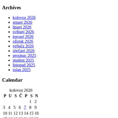
Archives
kolovoz 2026
srpanj 2026
lipanj 2026
svibanj 2026
travanj 2026
ožujak 2026
veljača 2026
siječanj 2026
prosinac 2025
studeni 2025
listopad 2025
rujan 2025
Calendar
kolovoz 2026
P
U
S
Č
P
S
N
1
2
3
4
5
6
7
8
9
10
11
12
13
14
15
16