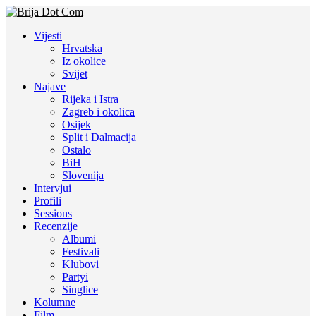
Vijesti
Hrvatska
Iz okolice
Svijet
Najave
Rijeka i Istra
Zagreb i okolica
Osijek
Split i Dalmacija
Ostalo
BiH
Slovenija
Intervjui
Profili
Sessions
Recenzije
Albumi
Festivali
Klubovi
Partyi
Singlice
Kolumne
Film