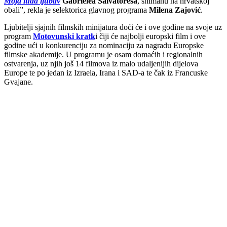
Moja luda ljubav
Gabrielea Salvatoresa
, snimanu na hrvatskoj
obali”, rekla je selektorica glavnog programa
Milena Zajović
.
Ljubitelji sjajnih filmskih minijatura doći će i ove godine na svoje uz
program
Motovunski kratk
i čiji će najbolji europski film i ove
godine ući u konkurenciju za nominaciju za nagradu Europske
filmske akademije. U programu je osam domaćih i regionalnih
ostvarenja, uz njih još 14 filmova iz malo udaljenijih dijelova
Europe te po jedan iz Izraela, Irana i SAD-a te čak iz Francuske
Gvajane.