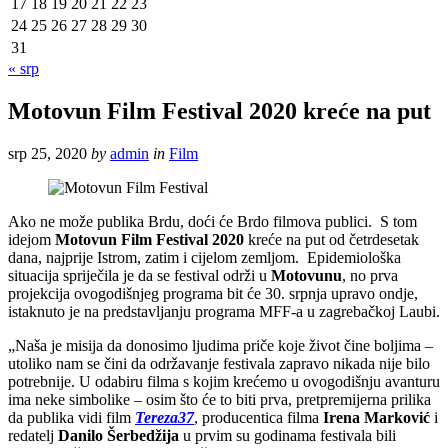
17
18
19
20
21
22
23
24
25
26
27
28
29
30
31
« srp
Motovun Film Festival 2020 kreće na put
srp 25, 2020
by
admin
in
Film
Ako ne može publika Brdu, doći će Brdo filmova publici. S tom
idejom
Motovun Film Festival 2020
kreće na put od četrdesetak
dana, najprije Istrom, zatim i cijelom zemljom. Epidemiološka
situacija spriječila je da se festival održi u
Motovunu
, no prva
projekcija ovogodišnjeg programa bit će 30. srpnja upravo ondje,
istaknuto je na predstavljanju programa MFF-a u zagrebačkoj Laubi.
„Naša je misija da donosimo ljudima priče koje život čine boljima –
utoliko nam se čini da održavanje festivala zapravo nikada nije bilo
potrebnije. U odabiru filma s kojim krećemo u ovogodišnju avanturu
ima neke simbolike – osim što će to biti prva, pretpremijerna prilika
da publika vidi film
Tereza37
, producentica filma
Irena Marković
i
redatelj
Danilo Šerbedžija
u prvim su godinama festivala bili