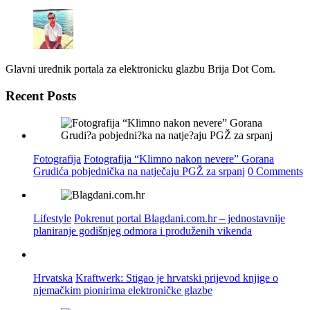
Glavni urednik portala za elektronicku glazbu Brija Dot Com.
Recent Posts
Fotografija
Fotografija “Klimno nakon nevere” Gorana
Grudića pobjednička na natječaju PGŽ za srpanj
0 Comments
Lifestyle
Pokrenut portal Blagdani.com.hr – jednostavnije
planiranje godišnjeg odmora i produženih vikenda
Hrvatska
Kraftwerk: Stigao je hrvatski prijevod knjige o
njemačkim pionirima elektroničke glazbe