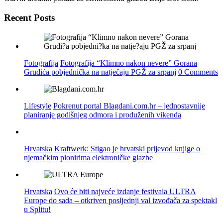
Recent Posts
Fotografija
Fotografija “Klimno nakon nevere” Gorana
Grudića pobjednička na natječaju PGŽ za srpanj
0 Comments
Lifestyle
Pokrenut portal Blagdani.com.hr – jednostavnije
planiranje godišnjeg odmora i produženih vikenda
Hrvatska
Kraftwerk: Stigao je hrvatski prijevod knjige o
njemačkim pionirima elektroničke glazbe
Hrvatska
Ovo će biti najveće izdanje festivala ULTRA
Europe do sada – otkriven posljednji val izvođača za spektakl
u Splitu!