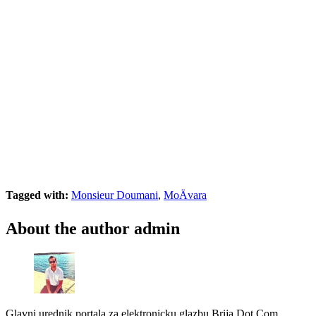
Tagged with:
Monsieur Doumani
,
MoÄvara
About the author
admin
Glavni urednik portala za elektronicku glazbu Brija Dot Com.