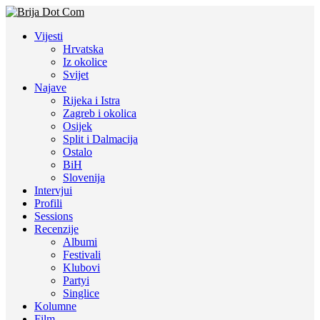
Vijesti
Hrvatska
Iz okolice
Svijet
Najave
Rijeka i Istra
Zagreb i okolica
Osijek
Split i Dalmacija
Ostalo
BiH
Slovenija
Intervjui
Profili
Sessions
Recenzije
Albumi
Festivali
Klubovi
Partyi
Singlice
Kolumne
Film