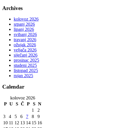
Archives
kolovoz 2026
srpanj 2026
lipanj 2026
svibanj 2026
travanj 2026
ožujak 2026
veljača 2026
siječanj 2026
prosinac 2025
studeni 2025
listopad 2025
rujan 2025
Calendar
kolovoz 2026
P
U
S
Č
P
S
N
1
2
3
4
5
6
7
8
9
10
11
12
13
14
15
16