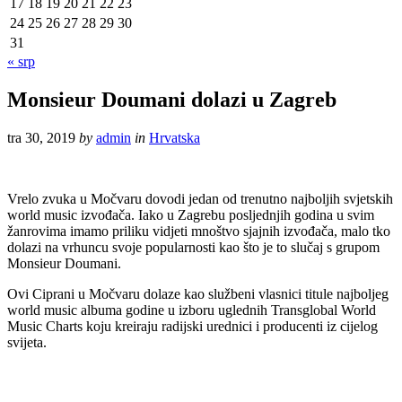
17
18
19
20
21
22
23
24
25
26
27
28
29
30
31
« srp
Monsieur Doumani dolazi u Zagreb
tra 30, 2019
by
admin
in
Hrvatska
Vrelo zvuka u Močvaru dovodi jedan od trenutno najboljih svjetskih
world music izvođača. Iako u Zagrebu posljednjih godina u svim
žanrovima imamo priliku vidjeti mnoštvo sjajnih izvođača, malo tko
dolazi na vrhuncu svoje popularnosti kao što je to slučaj s grupom
Monsieur Doumani.
Ovi Ciprani u Močvaru dolaze kao službeni vlasnici titule najboljeg
world music albuma godine u izboru uglednih Transglobal World
Music Charts koju kreiraju radijski urednici i producenti iz cijelog
svijeta.