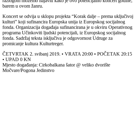
razlogom možemo najaviti kako je ovo potencijalno koncert godine,
barem u ovom žanru.
Koncert se odvija u sklopu projekta “Korak dalje – prema uključivoj
kulturi” koji sufinancira Europska unija iz Europskog socijalnog
fonda. Organizacija događaja sufinancirana je u okviru Operativnog
programa Učinkoviti ljudski potencijali, iz Europskog socijalnog
fonda. Sadržaj teksta isključiva je odgovornost Udruge za
promicanje kultura Kulturtreger.
ČETVRTAK 2. svibanj 2019. • VRATA 20:00 • POČETAK 20:15
• UPAD 0 KN
Mjesto događanja: Cirkobalkana šator @ veliko dvorište
Močvare/Pogona Jedinstvo