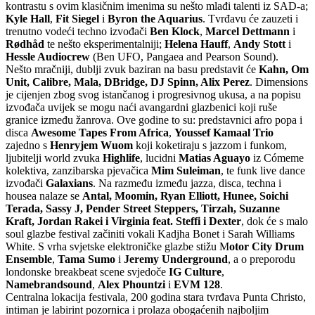
kontrastu s ovim klasičnim imenima su nešto mlađi talenti iz SAD-a;
Kyle Hall
,
Fit Siegel
i
Byron the Aquarius
. Tvrđavu će zauzeti i
trenutno vodeći techno izvođači
Ben Klock
,
Marcel Dettmann
i
Rødhåd
te nešto eksperimentalniji;
Helena Hauff
,
Andy Stott
i
Hessle Audiocrew
(Ben UFO, Pangaea and Pearson Sound).
Nešto mračniji, dublji zvuk baziran na basu predstavit će
Kahn, Om
Unit, Calibre, Mala, DBridge, DJ Spinn, Alix Perez
. Dimensions
je cijenjen zbog svog istančanog i progresivnog ukusa, a na popisu
izvođača uvijek se mogu naći avangardni glazbenici koji ruše
granice između žanrova. Ove godine to su: predstavnici afro popa i
disca
Awesome Tapes From Africa
,
Youssef Kamaal Trio
zajedno s
Henryjem Wuom
koji koketiraju s jazzom i funkom,
ljubitelji world zvuka
Highlife
, lucidni
Matias Aguayo
iz Cómeme
kolektiva, zanzibarska pjevačica
Mim Suleiman
, te funk live dance
izvođači
Galaxians
. Na razmeđu između jazza, disca, techna i
housea nalaze se
Antal, Moomin, Ryan Elliott, Hunee, Soichi
Terada, Sassy J, Pender Street Steppers, Tirzah, Suzanne
Kraft, Jordan Rakei i Virginia feat. Steffi i Dexter
, dok će s malo
soul glazbe festival začiniti vokali Kadjha Bonet i Sarah Williams
White. S vrha svjetske elektroničke glazbe stižu M
otor City Drum
Ensemble
,
Tama Sumo
i
Jeremy Underground
, a o preporodu
londonske breakbeat scene svjedoče
IG Culture
,
Namebrandsound
,
Alex Phountzi
i
EVM 128
.
Centralna lokacija festivala, 200 godina stara tvrđava Punta Christo,
intiman je labirint pozornica i prolaza obogaćenih najboljim