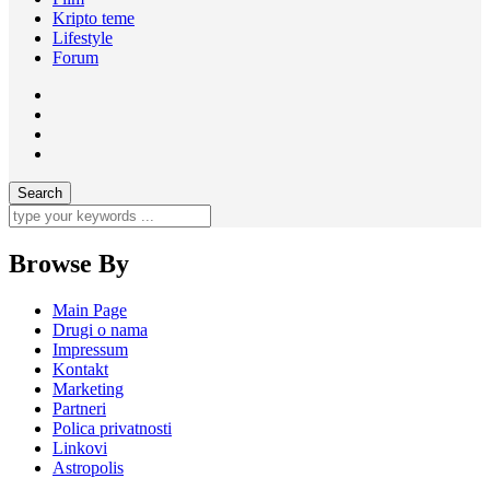
Kripto teme
Lifestyle
Forum
Browse By
Main Page
Drugi o nama
Impressum
Kontakt
Marketing
Partneri
Polica privatnosti
Linkovi
Astropolis