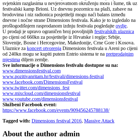
svjetskim razglasima u nevjerovatnom okruženju mora i šume, tik uz
festivalski kamp Brioni. Uz dnevnu pozornicu na plaži, zabave na
brodovima i niz radionica posjetitelji mogu naći balans između
dnevne i noćne strane Dimensions festivala. Kako je to izgledalo na
prošlogodišnjem rasprodanom izdnju festivala pogledajte
ovdje
.
U prodaji je upravo ograničen broj povoljnijih
festivalskih ulaznica
po cijeni od 660kn za posjetitelje iz Hrvatske i regije; Srbije,
Slovenije, Bosne i Hercegovine, Makedonije, Crne Gore i Kosova.
Ulaznice za
koncert otvorenja
Dimensions festivala u Areni po cijeni
od 240kn mogu se kupiti putem Entrio sistema te na
pretprodajnim
mjestima
diljem zemlje.
Sve informacije o Dimensions festivalu dostupne su na:
www.dimensionsfestival.com
www.pozitivanritam.hr/festivali/dimensions-festival
www.facebook.com/DimensionsFestival
www.twitter.com/dimensions_fest
www.mixcloud.com/dimensionsfestival
www.youtube.com/dimensionsfestival
Službeni Facebook event:
https://www.facebook.com/events/909456245788138/
Tagged with:
Dimensions festival 2016
,
Massive Attack
About the author
admin