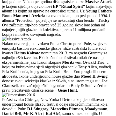
kraj godine. Nakon pet godina diskografske pauze
Massive Attack
je krajem siječnja objavio novi
EP ”Ritual Spirit”
kojim najavljuju
album i s kojim su upravo na europskoj turneji. Uz
Young Fathers
,
Roots Manuvu
i
Azekela
na ovom izdanju po prvi put od 1994. i
albuma ”Protection” pojavljuje se nekadašnji član benda –
Tricky
.
Ovi začetnici trip-hop pravca već 25 godina slove kao jedan od
najutjecajnijih glazbenih kolektiva, s preko 11 milijuna prodanih
kopija i mnoštvo osvojenih nagrada.
Nakon otvorenja, na tvrđavu Punta Christo pored Pule, svojevrsni
europski bastion elektroničke glazbe, stiže australski future-soul
kvartet
Haitus Kaiyote
nominiran 2013. za nagradu Grammy za
najbolju r&b izvedbu. Eklektično lice festivala otkrit će nastup
eksperimentalne jazz-fusion skupine
Moritz von Oswald Trio
, u
kojoj za bubnjevima sjedi nigerijski glazbenik
Tony Allen
, voditelj
Fela Kuti benda, kojeg su Fela Kuti i Brian Eno proglasili ocem
afrobeata. Ikone underground house glazbe duo
Mood II Swing
donose svoju selekciju klasika iz 90-tih, a na istom tragu su i
Joe
Claussell,
osnivač njujorških legendarnih Body & Soul večeri te
pravi predstavnik čikaške scene –
Gene Hunt
.
Počast zvuku Chicaga, New Yorka i Detroita koji je oblikovao
underground house glazbu festival odaje sljedećim imenima koja
dovodi u Pulu:
DJ Stingray
,
Marcellus Pittman
,
Moodymann
,
Daniel Bell
,
Mr K-Alexi
,
Kai Alcé
, samo su neka od njih. U