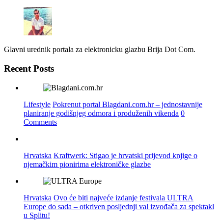
Glavni urednik portala za elektronicku glazbu Brija Dot Com.
Recent Posts
Lifestyle
Pokrenut portal Blagdani.com.hr – jednostavnije
planiranje godišnjeg odmora i produženih vikenda
0
Comments
Hrvatska
Kraftwerk: Stigao je hrvatski prijevod knjige o
njemačkim pionirima elektroničke glazbe
Hrvatska
Ovo će biti najveće izdanje festivala ULTRA
Europe do sada – otkriven posljednji val izvođača za spektakl
u Splitu!