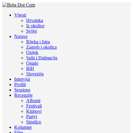
Vijesti
Hrvatska
Iz okolice
Svijet
Najave
Rijeka i Istra
Zagreb i okolica
Osijek
Split i Dalmacija
Ostalo
BiH
Slovenija
Intervjui
Profili
Sessions
Recenzije
Albumi
Festivali
Klubovi
Partyi
Singlice
Kolumne
Film