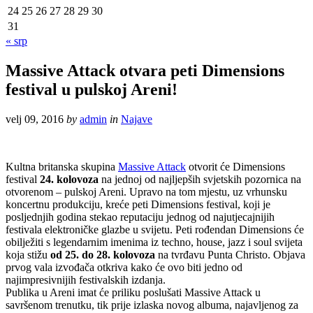
24
25
26
27
28
29
30
31
« srp
Massive Attack otvara peti Dimensions
festival u pulskoj Areni!
velj 09, 2016
by
admin
in
Najave
Kultna britanska skupina
Massive Attack
otvorit će Dimensions
festival
24. kolovoza
na jednoj od najljepših svjetskih pozornica na
otvorenom – pulskoj Areni. Upravo na tom mjestu, uz vrhunsku
koncertnu produkciju, kreće peti Dimensions festival, koji je
posljednjih godina stekao reputaciju jednog od najutjecajnijih
festivala elektroničke glazbe u svijetu. Peti rođendan Dimensions će
obilježiti s legendarnim imenima iz techno, house, jazz i soul svijeta
koja stižu
od 25. do 28. kolovoza
na tvrđavu Punta Christo. Objava
prvog vala izvođača otkriva kako će ovo biti jedno od
najimpresivnijih festivalskih izdanja.
Publika u Areni imat će priliku poslušati Massive Attack u
savršenom trenutku, tik prije izlaska novog albuma, najavljenog za