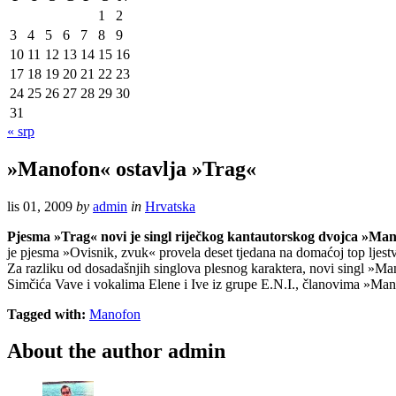
1
2
3
4
5
6
7
8
9
10
11
12
13
14
15
16
17
18
19
20
21
22
23
24
25
26
27
28
29
30
31
« srp
»Manofon« ostavlja »Trag«
lis 01, 2009
by
admin
in
Hrvatska
Pjesma »Trag« novi je singl riječkog kantautorskog dvojca »Ma
je pjesma »Ovisnik, zvuk« provela deset tjedana na domaćoj top ljestvi
Za razliku od dosadašnjih singlova plesnog karaktera, novi singl »M
Simčića Vave i vokalima Elene i Ive iz grupe E.N.I., članovima »Mano
Tagged with:
Manofon
About the author
admin