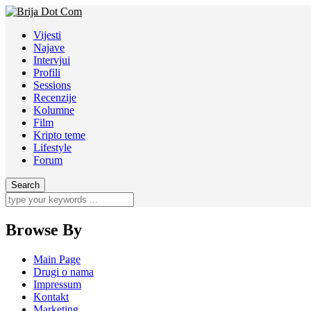
Vijesti
Najave
Intervjui
Profili
Sessions
Recenzije
Kolumne
Film
Kripto teme
Lifestyle
Forum
Browse By
Main Page
Drugi o nama
Impressum
Kontakt
Marketing