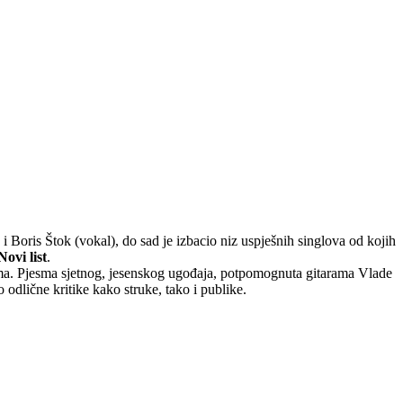
i Boris Štok (vokal), do sad je izbacio niz uspješnih singlova od kojih
Novi list
.
uma. Pjesma sjetnog, jesenskog ugođaja, potpomognuta gitarama Vlade
dlične kritike kako struke, tako i publike.