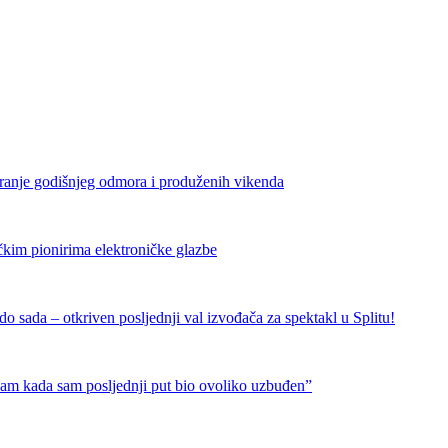
iranje godišnjeg odmora i produženih vikenda
čkim pionirima elektroničke glazbe
 sada – otkriven posljednji val izvođača za spektakl u Splitu!
nam kada sam posljednji put bio ovoliko uzbuđen”