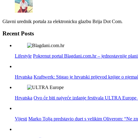
Glavni urednik portala za elektronicku glazbu Brija Dot Com.
Recent Posts
Lifestyle
Pokrenut portal Blagdani.com.hr – jednostavnije plan
Hrvatska
Kraftwerk: Stigao je hrvatski prijevod knjige o njema
Hrvatska
Ovo će biti najveće izdanje festivala ULTRA Europe do
Vijesti
Marko Tolja predstavio duet s velikim Oliverom: “Ne z