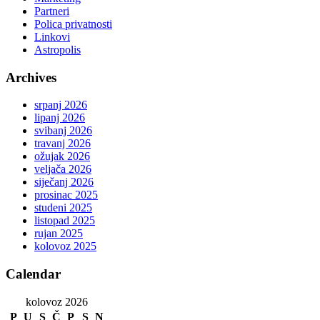
Partneri
Polica privatnosti
Linkovi
Astropolis
Archives
srpanj 2026
lipanj 2026
svibanj 2026
travanj 2026
ožujak 2026
veljača 2026
siječanj 2026
prosinac 2025
studeni 2025
listopad 2025
rujan 2025
kolovoz 2025
Calendar
kolovoz 2026
P
U
S
Č
P
S
N