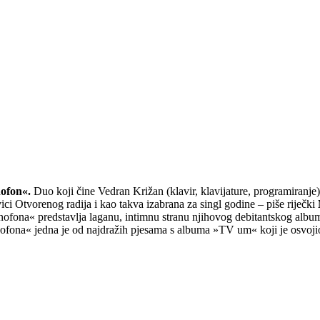
nofon«.
Duo koji čine Vedran Križan (klavir, klavijature, programiranje) 
ci Otvorenog radija i kao takva izabrana za singl godine – piše riječki
anofona« predstavlja laganu, intimnu stranu njihovog debitantskog alb
fona« jedna je od najdražih pjesama s albuma »TV um« koji je osvojio o