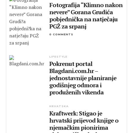
Fotografija “Klimno nakon
nevere” Gorana Grudića
pobjednička na natječaju
PGŽ za srpanj
0 COMMENTS
LIFESTYLE
Pokrenut portal
Blagdani.com.hr –
jednostavnije planiranje
godišnjeg odmora i
produženih vikenda
HRVATSKA
Kraftwerk: Stigao je
hrvatski prijevod knjige o
njemačkim pionirima