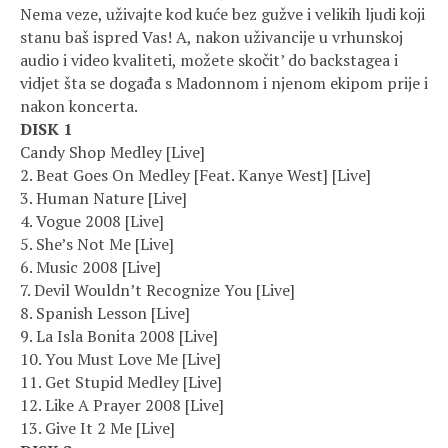
Nema veze, uživajte kod kuće bez gužve i velikih ljudi koji
stanu baš ispred Vas! A, nakon uživancije u vrhunskoj
audio i video kvaliteti, možete skočit’ do backstagea i
vidjet šta se događa s Madonnom i njenom ekipom prije i
nakon koncerta.
DISK 1
Candy Shop Medley [Live]
2. Beat Goes On Medley [Feat. Kanye West] [Live]
3. Human Nature [Live]
4. Vogue 2008 [Live]
5. She’s Not Me [Live]
6. Music 2008 [Live]
7. Devil Wouldn’t Recognize You [Live]
8. Spanish Lesson [Live]
9. La Isla Bonita 2008 [Live]
10. You Must Love Me [Live]
11. Get Stupid Medley [Live]
12. Like A Prayer 2008 [Live]
13. Give It 2 Me [Live]