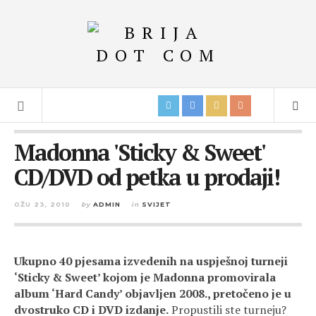
Madonna 'Sticky & Sweet'
CD/DVD od petka u prodaji!
OŽU 23, 2010
by
ADMIN
in
SVIJET
Ukupno 40 pjesama izvedenih na uspješnoj turneji
‘Sticky & Sweet’ kojom je Madonna promovirala
album ‘Hard Candy’ objavljen 2008., pretočeno je u
dvostruko CD i DVD izdanje.
Propustili ste turneju?