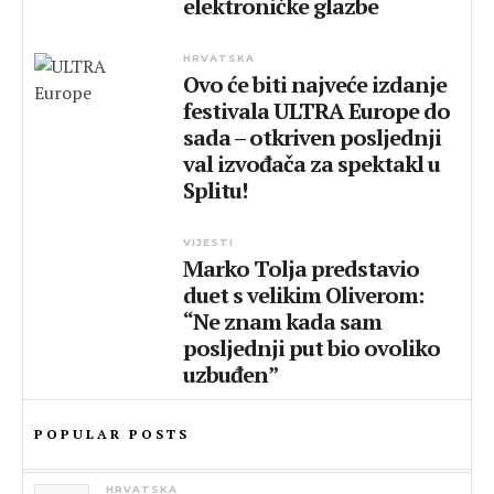
elektroničke glazbe
HRVATSKA
Ovo će biti najveće izdanje
festivala ULTRA Europe do
sada – otkriven posljednji
val izvođača za spektakl u
Splitu!
VIJESTI
Marko Tolja predstavio
duet s velikim Oliverom:
“Ne znam kada sam
posljednji put bio ovoliko
uzbuđen”
POPULAR POSTS
HRVATSKA