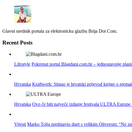
Glavni urednik portala za elektronicku glazbu Brija Dot Com.
Recent Posts
Lifestyle
Pokrenut portal Blagdani.com.hr – jednostavnije plan
Hrvatska
Kraftwerk: Stigao je hrvatski prijevod knjige o njema
Hrvatska
Ovo će biti najveće izdanje festivala ULTRA Europe do
Vijesti
Marko Tolja predstavio duet s velikim Oliverom: “Ne z