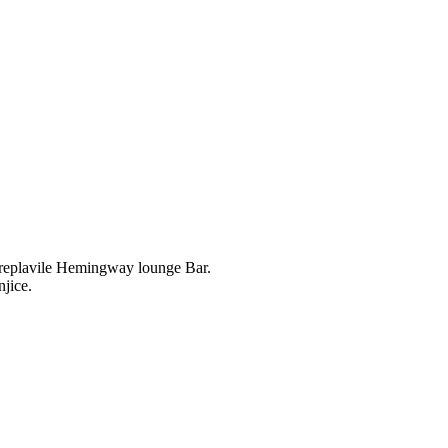
 preplavile Hemingway lounge Bar.
njice.