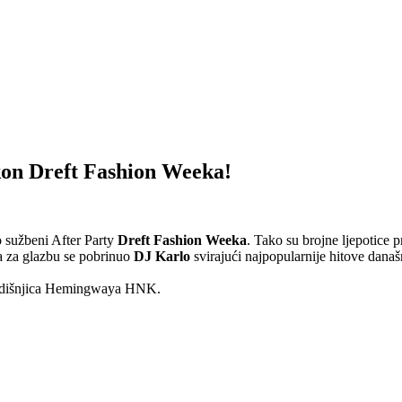
on Dreft Fashion Weeka!
o sužbeni After Party
Dreft Fashion Weeka
. Tako su brojne ljepotice
 a za glazbu se pobrinuo
DJ Karlo
svirajući najpopularnije hitove današ
 godišnjica Hemingwaya HNK.