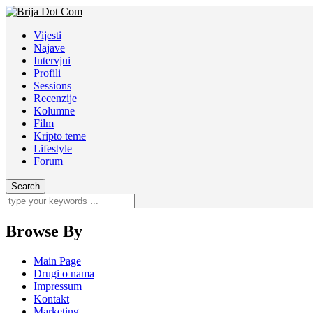
Vijesti
Najave
Intervjui
Profili
Sessions
Recenzije
Kolumne
Film
Kripto teme
Lifestyle
Forum
Browse By
Main Page
Drugi o nama
Impressum
Kontakt
Marketing