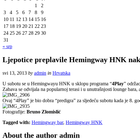
1
2
3
4
5
6
7
8
9
10
11
12
13
14
15
16
17
18
19
20
21
22
23
24
25
26
27
28
29
30
31
« srp
Ljepotice preplavile Hemingway HNK nak
svi 13, 2013
by
admin
in
Hrvatska
U subotu se u Hemingwayu HNK u sklopu programa “
4Play
” održa
Zabava se odvijala na popularnoj terasi i u unutrašnjosti lounge bara,
Ovaj “4Play” je bio dobra “predigra” za sljedeću subotu kada je 8.
Fotografije:
Bruno Zlomislić
Tagged with:
Hemingway bar
,
Hemingway HNK
About the author
admin