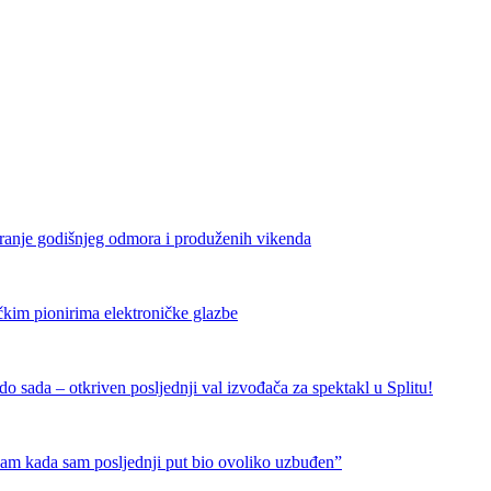
iranje godišnjeg odmora i produženih vikenda
čkim pionirima elektroničke glazbe
 sada – otkriven posljednji val izvođača za spektakl u Splitu!
nam kada sam posljednji put bio ovoliko uzbuđen”