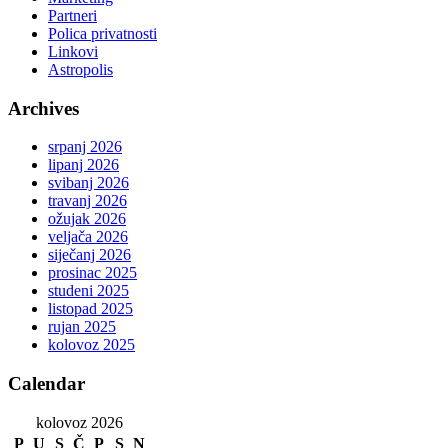
Partneri
Polica privatnosti
Linkovi
Astropolis
Archives
srpanj 2026
lipanj 2026
svibanj 2026
travanj 2026
ožujak 2026
veljača 2026
siječanj 2026
prosinac 2025
studeni 2025
listopad 2025
rujan 2025
kolovoz 2025
Calendar
kolovoz 2026
P
U
S
Č
P
S
N