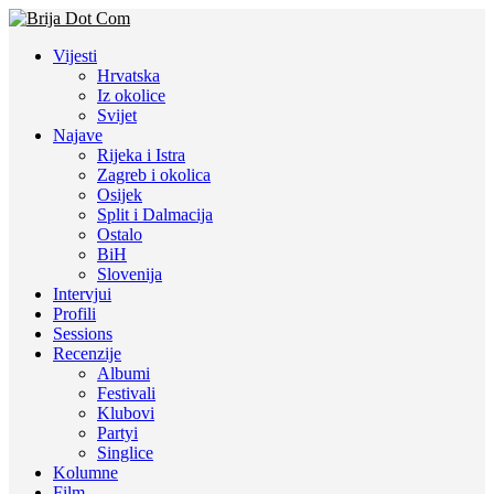
Vijesti
Hrvatska
Iz okolice
Svijet
Najave
Rijeka i Istra
Zagreb i okolica
Osijek
Split i Dalmacija
Ostalo
BiH
Slovenija
Intervjui
Profili
Sessions
Recenzije
Albumi
Festivali
Klubovi
Partyi
Singlice
Kolumne
Film