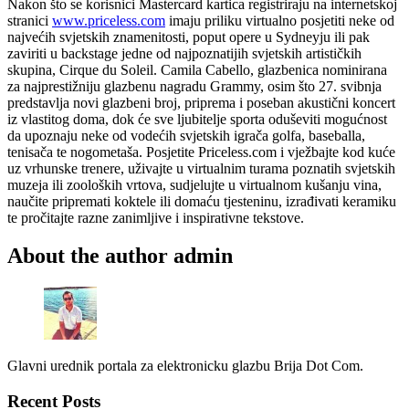
Nakon što se korisnici Mastercard kartica registriraju na internetskoj
stranici
www.priceless.com
imaju priliku virtualno posjetiti neke od
najvećih svjetskih znamenitosti, poput opere u Sydneyju ili pak
zaviriti u backstage jedne od najpoznatijih svjetskih artističkih
skupina, Cirque du Soleil. Camila Cabello, glazbenica nominirana
za najprestižniju glazbenu nagradu Grammy, osim što 27. svibnja
predstavlja novi glazbeni broj, priprema i poseban akustični koncert
iz vlastitog doma, dok će sve ljubitelje sporta oduševiti mogućnost
da upoznaju neke od vodećih svjetskih igrača golfa, baseballa,
tenisača te nogometaša. Posjetite Priceless.com i vježbajte kod kuće
uz vrhunske trenere, uživajte u virtualnim turama poznatih svjetskih
muzeja ili zooloških vrtova, sudjelujte u virtualnom kušanju vina,
naučite pripremati koktele ili domaću tjesteninu, izrađivati keramiku
te pročitajte razne zanimljive i inspirativne tekstove.
About the author
admin
Glavni urednik portala za elektronicku glazbu Brija Dot Com.
Recent Posts