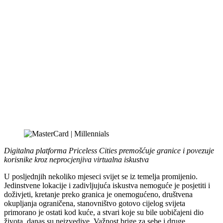
Digitalna platforma Priceless Cities premošćuje granice i povezuje
korisnike kroz neprocjenjiva virtualna iskustva
U posljednjih nekoliko mjeseci svijet se iz temelja promijenio.
Jedinstvene lokacije i zadivljujuća iskustva nemoguće je posjetiti i
doživjeti, kretanje preko granica je onemogućeno, društvena
okupljanja ograničena, stanovništvo gotovo cijelog svijeta
primorano je ostati kod kuće, a stvari koje su bile uobičajeni dio
života, danas su neizvedive. Važnost brige za sebe i druge,