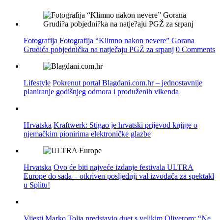
Fotografija
Fotografija “Klimno nakon nevere” Gorana
Grudića pobjednička na natječaju PGŽ za srpanj
0 Comments
Lifestyle
Pokrenut portal Blagdani.com.hr – jednostavnije
planiranje godišnjeg odmora i produženih vikenda
Hrvatska
Kraftwerk: Stigao je hrvatski prijevod knjige o
njemačkim pionirima elektroničke glazbe
Hrvatska
Ovo će biti najveće izdanje festivala ULTRA
Europe do sada – otkriven posljednji val izvođača za spektakl
u Splitu!
Vijesti
Marko Tolja predstavio duet s velikim Oliverom: “Ne