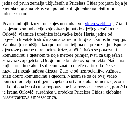
jedna od prvih zemalja uključenih u Priceless Cities program koja je
kreirala digitalna iskustva i ponudila ih globalno na platformi
priceless.com.
Prvo je od njih izuzetno uspješan edukativni
video webinar
„7 tajni
uspješne komunikacije koje otvaraju put do dječjeg srca“ Irene
Orlović, vlasnice i urednice izdavačke kuće Harfa, jedne od
najvećih hrvatskih stručnjakinja za neuro-lingvističku psihoterapiju.
Webinar je osmišljen kao pomoć roditeljima da prepoznaju i ispune
djetetove potrebe u trenucima krize, a uči ih kako se povezati i
komunicirati s djetetom te koje metode primjenjivati za uspješan i
zdrav razvoj djeteta. „Drago mi je biti dio ovog projekta. Način na
koji smo u interakciji s djecom znatno utječe na to kako će se
razvijati mozak našega djeteta. Zato je od neprocjenjive važnosti
znati dobro komunicirati s djecom. Nadam se da će ovaj video
pomoći roditeljima diljem svijeta da ostvare dobar odnos s djecom
kako bi ona izrasla u samopouzdane i samosvjesne osobe“, poručila
je
Irena Orlović
, suradnica u projektu Priceless Cities i globalna
Mastercardova ambasadorica.