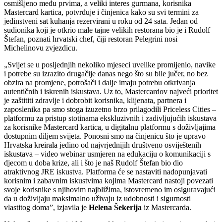
osmišljeno među prvima, a veliki interes gurmana, korisnika
Mastercard kartica, potvrđuje i činjenica kako su svi termini za
jedinstveni sat kuhanja rezervirani u roku od 24 sata. Jedan od
sudionika koji je otkrio male tajne velikih restorana bio je i Rudolf
Štefan, poznati hrvatski chef, čiji restoran Pelegrini nosi
Michelinovu zvjezdicu.
„Svijet se u posljednjih nekoliko mjeseci uvelike promijenio, navike
i potrebe su izrazito drugačije danas nego što su bile jučer, no bez
obzira na promjene, potrošači i dalje imaju potrebu otkrivanja
autentičnih i iskrenih iskustava. Uz to, Mastercardov najveći prioritet
je zaštititi zdravlje i dobrobit korisnika, klijenata, partnera i
zaposlenika pa smo stoga izuzetno brzo prilagodili Priceless Cities –
platformu za pristup stotinama ekskluzivnih i zadivljujućih iskustava
za korisnike Mastercard kartica, u digitalnu platformu s doživljajima
dostupnim diljem svijeta. Ponosni smo na činjenicu što je upravo
Hrvatska kreirala jedino od najvrjednijih društveno osviještenih
iskustava – video webinar usmjeren na edukaciju o komunikaciji s
djecom u doba krize, ali i što je naš Rudolf Štefan bio dio
atraktivnog JRE iskustva. Platforma će se nastaviti nadopunjavati
korisnim i zabavnim iskustvima kojima Mastercard nastoji povezati
svoje korisnike s njihovim najbližima, istovremeno im osiguravajući
da u doživljaju maksimalno uživaju iz udobnosti i sigurnosti
vlastitog doma”, izjavila je
Helena Šekerija
iz Mastercarda.