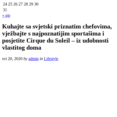
24
25
26
27
28
29
30
31
« srp
Kuhajte sa svjetski priznatim chefovima,
vježbajte s najpoznatijim sportašima i
posjetite Cirque du Soleil – iz udobnosti
vlastitog doma
svi 20, 2020
by
admin
in
Lifestyle