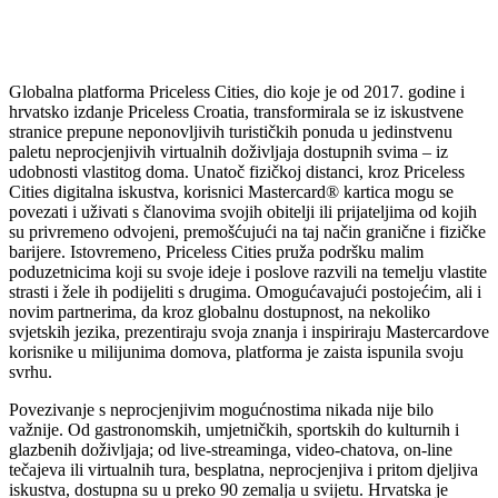
Globalna platforma Priceless Cities, dio koje je od 2017. godine i
hrvatsko izdanje Priceless Croatia, transformirala se iz iskustvene
stranice prepune neponovljivih turističkih ponuda u jedinstvenu
paletu neprocjenjivih virtualnih doživljaja dostupnih svima – iz
udobnosti vlastitog doma. Unatoč fizičkoj distanci, kroz Priceless
Cities digitalna iskustva, korisnici Mastercard® kartica mogu se
povezati i uživati s članovima svojih obitelji ili prijateljima od kojih
su privremeno odvojeni, premošćujući na taj način granične i fizičke
barijere. Istovremeno, Priceless Cities pruža podršku malim
poduzetnicima koji su svoje ideje i poslove razvili na temelju vlastite
strasti i žele ih podijeliti s drugima. Omogućavajući postojećim, ali i
novim partnerima, da kroz globalnu dostupnost, na nekoliko
svjetskih jezika, prezentiraju svoja znanja i inspiriraju Mastercardove
korisnike u milijunima domova, platforma je zaista ispunila svoju
svrhu.
Povezivanje s neprocjenjivim mogućnostima nikada nije bilo
važnije. Od gastronomskih, umjetničkih, sportskih do kulturnih i
glazbenih doživljaja; od live-streaminga, video-chatova, on-line
tečajeva ili virtualnih tura, besplatna, neprocjenjiva i pritom djeljiva
iskustva, dostupna su u preko 90 zemalja u svijetu. Hrvatska je