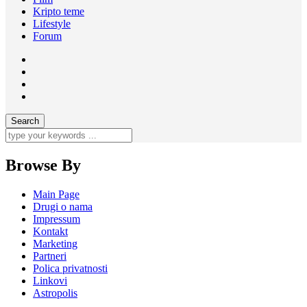
Kripto teme
Lifestyle
Forum
Browse By
Main Page
Drugi o nama
Impressum
Kontakt
Marketing
Partneri
Polica privatnosti
Linkovi
Astropolis