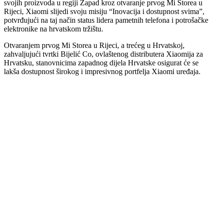
svojih proizvoda u regiji Zapad kroz otvaranje prvog Mi Storea u
Rijeci, Xiaomi slijedi svoju misiju “Inovacija i dostupnost svima”,
potvrđujući na taj način status lidera pametnih telefona i potrošačke
elektronike na hrvatskom tržištu.
Otvaranjem prvog Mi Storea u Rijeci, a trećeg u Hrvatskoj,
zahvaljujući tvrtki Bijelić Co, ovlaštenog distributera Xiaomija za
Hrvatsku, stanovnicima zapadnog dijela Hrvatske osigurat će se
lakša dostupnost širokog i impresivnog portfelja Xiaomi uređaja.