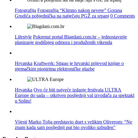
Fotografija
Fotografija “Klimno nakon nevere” Gorana
Grudića pobjednička na natječaju PGŽ za srpanj
0 Comments
Lifestyle
Pokrenut portal Blagdani.com.hr – jednostavnije
planiranje godišnjeg odmora i produženih vikenda
Hrvatska
Kraftwerk: Stigao je hrvatski prijevod knjige o
njemačkim pionirima elektroničke glazbe
Hrvatska
Ovo će biti najveće izdanje festivala ULTRA
Europe do sada – otkriven posljednji val izvođača za spektakl
u Splitu!
Vijesti
Marko Tolja predstavio duet s velikim Oliverom: “Ne
znam kada sam posljednji put bio ovoliko uzbuđen”