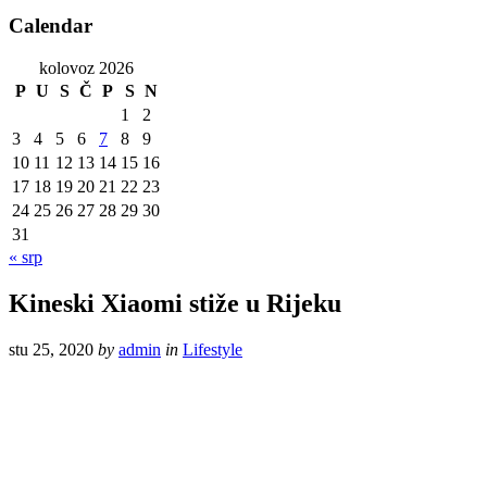
Calendar
kolovoz 2026
P
U
S
Č
P
S
N
1
2
3
4
5
6
7
8
9
10
11
12
13
14
15
16
17
18
19
20
21
22
23
24
25
26
27
28
29
30
31
« srp
Kineski Xiaomi stiže u Rijeku
stu 25, 2020
by
admin
in
Lifestyle