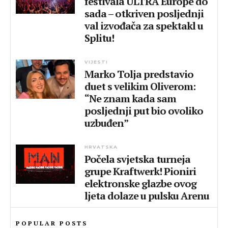
festivala ULTRA Europe do
sada – otkriven posljednji
val izvođača za spektakl u
Splitu!
VIJESTI
Marko Tolja predstavio
duet s velikim Oliverom:
“Ne znam kada sam
posljednji put bio ovoliko
uzbuđen”
HRVATSKA
Počela svjetska turneja
grupe Kraftwerk! Pioniri
elektronske glazbe ovog
ljeta dolaze u pulsku Arenu
POPULAR POSTS