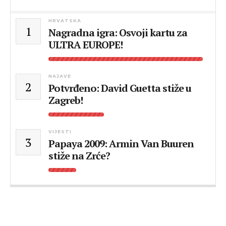
HRVATSKA
1
Nagradna igra: Osvoji kartu za
ULTRA EUROPE!
NAJAVE
2
Potvrđeno: David Guetta stiže u
Zagreb!
VIJESTI
3
Papaya 2009: Armin Van Buuren
stiže na Zrće?