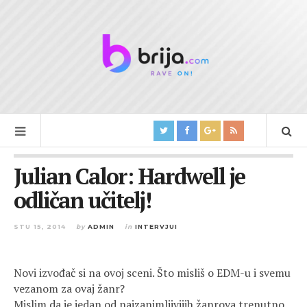
Julian Calor: Hardwell je
odličan učitelj!
STU 15, 2014
by
ADMIN
in
INTERVJUI
Novi izvođač si na ovoj sceni. Što misliš o EDM-u i svemu
vezanom za ovaj žanr?
Mislim da je jedan od najzanimljivijih žanrova trenutno.