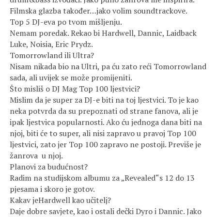
Filmska glazba također…jako volim soundtrackove.
Top 5 DJ-eva po tvom mišljenju.
Nemam poredak. Rekao bi Hardwell, Dannic, Laidback
Luke, Noisia, Eric Prydz.
Tomorrowland ili Ultra?
Nisam nikada bio na Ultri, pa ću zato reći Tomorrowland
sada, ali uvijek se može promijeniti.
Što misliš o DJ Mag Top 100 ljestvici?
Mislim da je super za DJ-e biti na toj ljestvici. To je kao
neka potvrda da su prepoznati od strane fanova, ali je
ipak ljestvica popularnosti. Ako ću jednoga dana biti na
njoj, biti će to super, ali nisi zapravo u pravoj Top 100
ljestvici, zato jer Top 100 zapravo ne postoji. Previše je
žanrova u njoj.
Planovi za budućnost?
Radim na studijskom albumu za „Revealed“s 12 do 13
pjesama i skoro je gotov.
Kakav jeHardwell kao učitelj?
Daje dobre savjete, kao i ostali dečki Dyro i Dannic. Jako