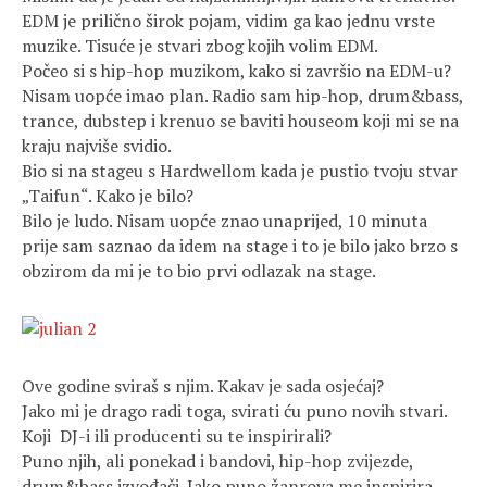
EDM je prilično širok pojam, vidim ga kao jednu vrste
muzike. Tisuće je stvari zbog kojih volim EDM.
Počeo si s hip-hop muzikom, kako si završio na EDM-u?
Nisam uopće imao plan. Radio sam hip-hop, drum&bass,
trance, dubstep i krenuo se baviti houseom koji mi se na
kraju najviše svidio.
Bio si na stageu s Hardwellom kada je pustio tvoju stvar
„Taifun“. Kako je bilo?
Bilo je ludo. Nisam uopće znao unaprijed, 10 minuta
prije sam saznao da idem na stage i to je bilo jako brzo s
obzirom da mi je to bio prvi odlazak na stage.
Ove godine sviraš s njim. Kakav je sada osjećaj?
Jako mi je drago radi toga, svirati ću puno novih stvari.
Koji DJ-i ili producenti su te inspirirali?
Puno njih, ali ponekad i bandovi, hip-hop zvijezde,
drum&bass izvođači. Jako puno žanrova me inspirira.