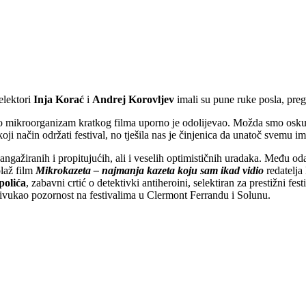
elektori
Inja Korać
i
Andrej Korovljev
imali su pune ruke posla, pregl
no mikroorganizam kratkog filma uporno je odolijevao. Možda smo oskudi
oji način održati festival, no tješila nas je činjenica da unatoč svemu 
ngažiranih i propitujućih, ali i veselih optimističnih uradaka. Među od
laž film
Mikrokazeta – najmanja kazeta koju sam ikad vidio
redatelja
polića
, zabavni crtić o detektivki antiheroini, selektiran za prestižni fe
ivukao pozornost na festivalima u Clermont Ferrandu i Solunu.