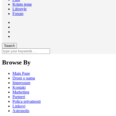
Kripto teme
Lifestyle
Forum
Browse By
Main Page
Drugi o nama
Impressum
Kontakt
Marketing
Partneri
Polica privatnosti
Linkovi
Astropolis