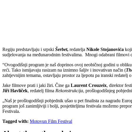
Regiju predstavljaju i srpski
Šerbet
,
redatelja
Nikole Stojanovića
koj
sudjelovanja na međunarodnim festivalima. Mnogi odabrani filmovi dol
“Ovogodišnji program je naš doprinos ovoj neobičnoj godini u obliku fi
reći. Tako ismijavaju rasizam na iznimno šaljiv i inovativan način (
The
zahtjevnijim temama, ostavljaju prostor za ljepotu pa iranski redatelj
Jake filmove prati i jaki žiri. Čine ga
Laurent Crouzeix
, direktor fe
Jiří Havlíček
, redatelj filma
Rekonstrukcija
, prošlogodišnjeg pobjedn
„Naš je prošlogodišnji pobjednik ušao u pet finalista za nagradu Euro
program još zanimljiviji i bolji, posjetiteljima festivala možemo prep
Festivala.
Tagged with:
Motovun Film Festival