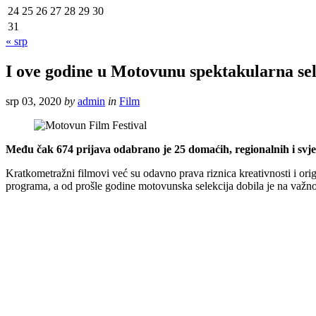
24
25
26
27
28
29
30
31
« srp
I ove godine u Motovunu spektakularna sel
srp 03, 2020
by
admin
in
Film
Među čak 674 prijava odabrano je 25 domaćih, regionalnih i svj
Kratkometražni filmovi već su odavno prava riznica kreativnosti i orig
programa, a od prošle godine motovunska selekcija dobila je na važn