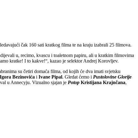
edavajući čak 160 sati kratkog filma te na kraju izabrali 25 filmova.
jevali u, recimo, kvascu i toaletnom papiru, ali u kratkim filmovima
imamo kratke! I to kakve!“, kazao je selektor Andrej Korovljev.
abranima su četiri domaća filma, od kojih će dva imati svjetsku
Igora Bezinovića
i
Ivane Pipal
. Gledat ćemo i
Pustolovine Glorije
stival u Annecyju. Vizualno sjajan je
Potop
Kristijana Krajnčana
,