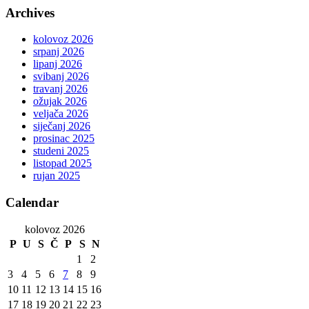
Archives
kolovoz 2026
srpanj 2026
lipanj 2026
svibanj 2026
travanj 2026
ožujak 2026
veljača 2026
siječanj 2026
prosinac 2025
studeni 2025
listopad 2025
rujan 2025
Calendar
kolovoz 2026
P
U
S
Č
P
S
N
1
2
3
4
5
6
7
8
9
10
11
12
13
14
15
16
17
18
19
20
21
22
23