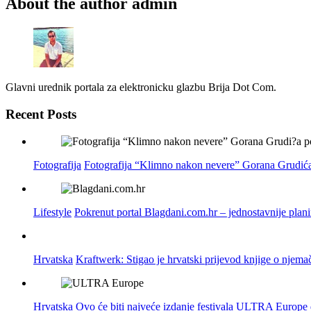
About the author
admin
Glavni urednik portala za elektronicku glazbu Brija Dot Com.
Recent Posts
Fotografija
Fotografija “Klimno nakon nevere” Gorana Grudića
Lifestyle
Pokrenut portal Blagdani.com.hr – jednostavnije plan
Hrvatska
Kraftwerk: Stigao je hrvatski prijevod knjige o njema
Hrvatska
Ovo će biti najveće izdanje festivala ULTRA Europe do