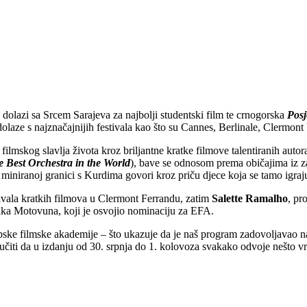
i dolazi sa Srcem Sarajeva za najbolji studentski film te crnogorska
Posj
aze s najznačajnijih festivala kao što su Cannes, Berlinale, Clermont 
lmskog slavlja života kroz briljantne kratke filmove talentiranih autora
 Best Orchestra in the World
), bave se odnosom prema običajima iz za
 o miniranoj granici s Kurdima govori kroz priču djece koja se tamo igra
stivala kratkih filmova u Clermont Ferrandu, zatim
Salette Ramalho
, pr
ika Motovuna, koji je osvojio nominaciju za EFA.
pske filmske akademije – što ukazuje da je naš program zadovoljavao naj
oručiti da u izdanju od 30. srpnja do 1. kolovoza svakako odvoje nešto 