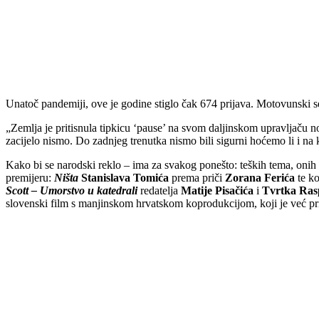
Unatoč pandemiji, ove je godine stiglo čak 674 prijava. Motovunski s
„Zemlja je pritisnula tipkicu ‘pause’ na svom daljinskom upravljaču 
zacijelo nismo. Do zadnjeg trenutka nismo bili sigurni hoćemo li i na k
Kako bi se narodski reklo – ima za svakog ponešto: teških tema, onih a
premijeru:
Ništa
Stanislava Tomića
prema priči
Zorana Ferića
te ko
Scott
– Umorstvo u katedrali
redatelja
Matije Pisačića
i
Tvrtka Ras
slovenski film s manjinskom hrvatskom koprodukcijom, koji je već pr