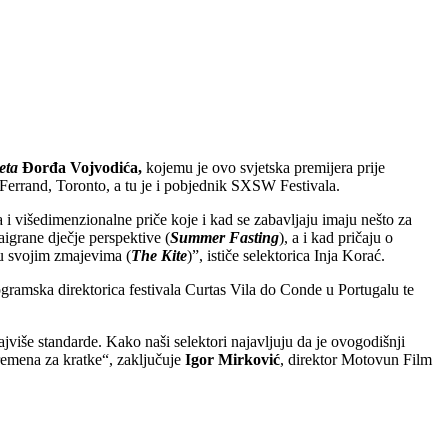
eta
Đorđa Vojvodića,
kojemu je ovo svjetska premijera prije
Ferrand, Toronto, a tu je i pobjednik SXSW Festivala.
 i višedimenzionalne priče koje i kad se zabavljaju imaju nešto za
igrane dječje perspektive (
Summer Fasting
), a i kad pričaju o
ju svojim zmajevima (
The Kite
)”, ističe selektorica Inja Korać.
ogramska direktorica festivala Curtas Vila do Conde u Portugalu te
više standarde. Kako naši selektori najavljuju da je ovogodišnji
vremena za kratke“, zaključuje
Igor Mirković
, direktor Motovun Film