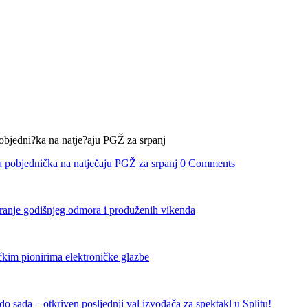
 pobjednička na natječaju PGŽ za srpanj
0 Comments
iranje godišnjeg odmora i produženih vikenda
čkim pionirima elektroničke glazbe
 sada – otkriven posljednji val izvođača za spektakl u Splitu!