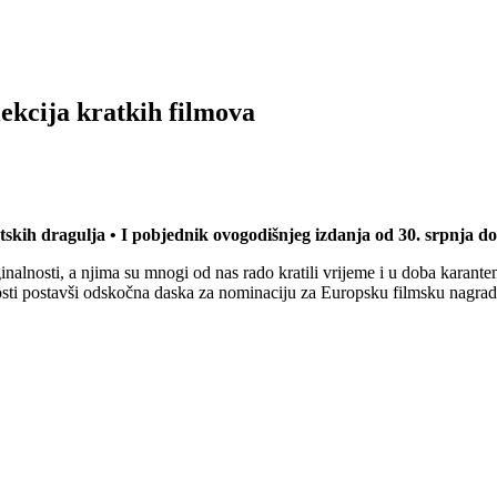
ekcija kratkih filmova
etskih dragulja
• I pobjednik ovogodišnjeg izdanja od 30. srpnja d
inalnosti, a njima su mnogi od nas rado kratili vrijeme i u doba karant
osti postavši odskočna daska za nominaciju za Europsku filmsku nagrad