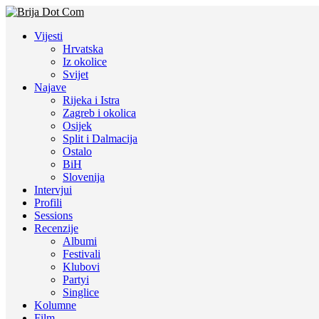
Vijesti
Hrvatska
Iz okolice
Svijet
Najave
Rijeka i Istra
Zagreb i okolica
Osijek
Split i Dalmacija
Ostalo
BiH
Slovenija
Intervjui
Profili
Sessions
Recenzije
Albumi
Festivali
Klubovi
Partyi
Singlice
Kolumne
Film