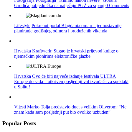
Fotografija
Fotografija “Klimno nakon nevere” Gorana
Grudića pobjednička na natječaju PGŽ za srpanj
0 Comments
Lifestyle
Pokrenut portal Blagdani.com.hr – jednostavnije
planiranje godišnjeg odmora i produženih vikenda
Hrvatska
Kraftwerk: Stigao je hrvatski prijevod knjige o
njemačkim pionirima elektroničke glazbe
Hrvatska
Ovo će biti najveće izdanje festivala ULTRA
Europe do sada – otkriven posljednji val izvođača za spektakl
u Splitu!
Vijesti
Marko Tolja predstavio duet s velikim Oliverom: “Ne
znam kada sam posljednji put bio ovoliko uzbuđen”
Popular Posts