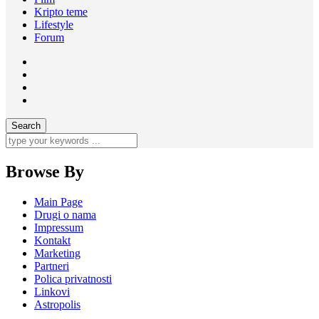
Kripto teme
Lifestyle
Forum
Browse By
Main Page
Drugi o nama
Impressum
Kontakt
Marketing
Partneri
Polica privatnosti
Linkovi
Astropolis