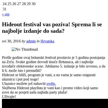
24
25
26
27
28
29
30
31
« srp
Hideout festival vas poziva! Sprema li se
najbolje izdanje do sada?
svi 30, 2016
by
admin
in
Hrvatska
Prošle godine ovaj britanski festival proslavio je 5 godina postojanja
na Zrću. Svake godine dovodi tisuće Britanaca, ali i najbolje
izvođače elektronske scene. Jubilarno 5. izdanje je bilo izvrsno, a da
li 6. može isto i premašiti?
Hideout se bliži, program je vani, a na vama je samo osigurati
ulaznicu i put pod noge!
Ulaznice možete još nabaviti
ovdje.
Službena Hideout playlista je vani kao i promo video koji samo
zove da se posjeti naša najluđa party plaža!
Uživajte!