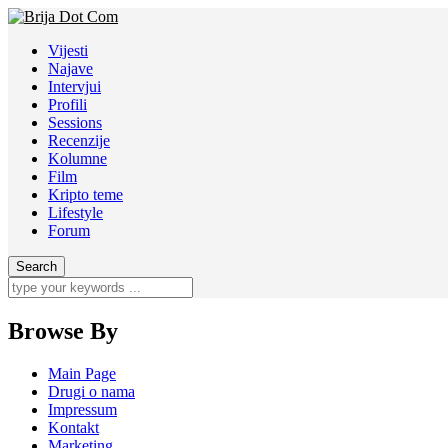
Vijesti
Najave
Intervjui
Profili
Sessions
Recenzije
Kolumne
Film
Kripto teme
Lifestyle
Forum
Browse By
Main Page
Drugi o nama
Impressum
Kontakt
Marketing