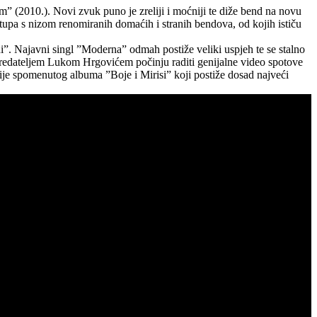
m” (2010.). Novi zvuk puno je zreliji i moćniji te diže bend na novu
astupa s nizom renomiranih domaćih i stranih bendova, od kojih ističu
. Najavni singl ”Moderna” odmah postiže veliki uspjeh te se stalno
i s redateljem Lukom Hrgovićem počinju raditi genijalne video spotove
ije spomenutog albuma ”Boje i Mirisi” koji postiže dosad najveći