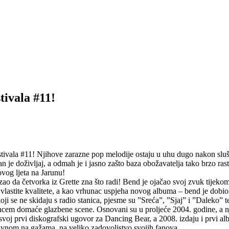
tivala #11!
ivala #11! Njihove zarazne pop melodije ostaju u uhu dugo nakon slušan
e doživljaj, a odmah je i jasno zašto baza obožavatelja tako brzo raste
 ovog ljeta na Jarunu!
o da četvorka iz Grette zna što radi! Bend je ojačao svoj zvuk tijekom 
 vlastite kvalitete, a kao vrhunac uspjeha novog albuma – bend je dob
 se ne skidaju s radio stanica, pjesme su ”Sreća”, ”Sjaj” i ”Daleko” te
uncem domaće glazbene scene. Osnovani su u proljeće 2004. godine, a nj
svoj prvi diskografski ugovor za Dancing Bear, a 2008. izdaju i prvi
avnom na gažama, na veliko zadovoljstvo svojih fanova.