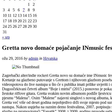
1
2
3
4
5
6
7
8
9
10
11
12
13
14
15
16
17
18
19
20
21
22
23
24
25
26
27
28
29
30
31
« srp
Gretta novo domaće pojačanje INmusic fes
ožu 29, 2016
by
admin
in
Hrvatska
Zagrebački alter/indie rockeri Gretta novo su domaće ime INmusic fest
Kretanje na glazbeno putovanje s Grettom i njihovom glazbom poseban j
videospotova do live nastupa u što će s publika imati prilike uvjeriti i
Dugoočekivani četvrti album “Boje i mirisi” (2015.) ponovno je pokaza
žestoke riffove gitara. Gretta svakim novim albumom podiže ljestvicu
pjesmu “Malena”. Osim ”Malene” najavni singlovi s novog albuma, koji
Gretta već više od deset godina nepobjedivo drži svoje mjesto pod s
nastupa. Nakon uspjeha na raznim demo festivalima, 2007. potpisuju 
glazbu pa promovirajući ”Fanatik” 2008. i 2009. godinu provode ugl