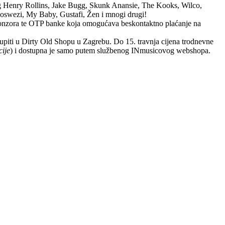
ng Henry Rollins, Jake Bugg, Skunk Anansie, The Kooks, Wilco,
swezi, My Baby, Gustafi, Žen i mnogi drugi!
nzora te OTP banke koja omogućava beskontaktno plaćanje na
upiti u Dirty Old Shopu u Zagrebu. Do 15. travnja cijena trodnevne
cije
) i dostupna je samo putem službenog INmusicovog webshopa.