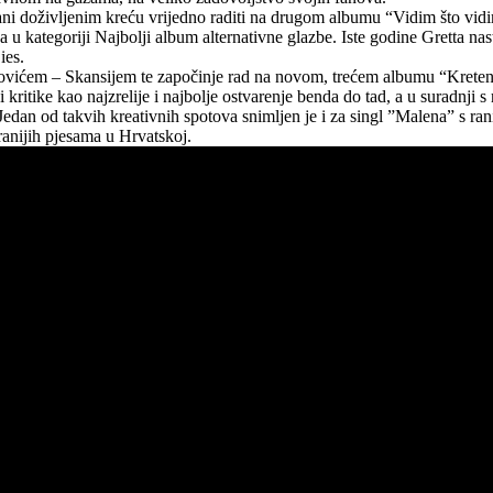
irani doživljenim kreću vrijedno raditi na drugom albumu “Vidim što vidi
a u kategoriji Najbolji album alternativne glazbe. Iste godine Gretta n
ies.
vićem – Skansijem te započinje rad na novom, trećem albumu “Kreteni”
 kritike kao najzrelije i najbolje ostvarenje benda do tad, a u suradnj
dan od takvih kreativnih spotova snimljen je i za singl ”Malena” s ran
ranijih pjesama u Hrvatskoj.