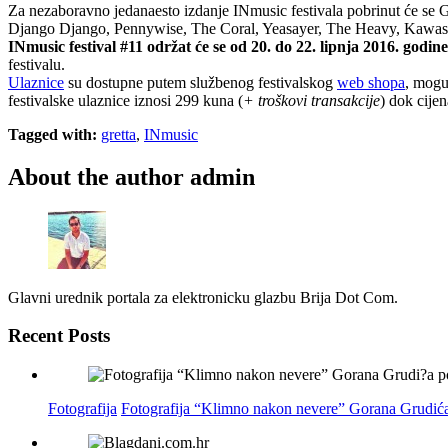
Za nezaboravno jedanaesto izdanje INmusic festivala pobrinut će se
Django Django, Pennywise, The Coral, Yeasayer, The Heavy, Kawas
INmusic festival #11 održat će se od 20. do 22. lipnja 2016. god
festivalu.
Ulaznice
su dostupne putem službenog festivalskog
web shopa
, mogu
festivalske ulaznice iznosi 299 kuna (
+ troškovi transakcije
) dok cije
Tagged with:
gretta
,
INmusic
About the author
admin
Glavni urednik portala za elektronicku glazbu Brija Dot Com.
Recent Posts
Fotografija
Fotografija “Klimno nakon nevere” Gorana Grudića