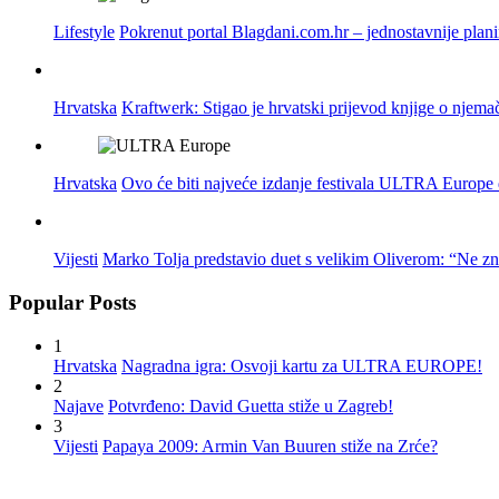
Lifestyle
Pokrenut portal Blagdani.com.hr – jednostavnije plan
Hrvatska
Kraftwerk: Stigao je hrvatski prijevod knjige o njema
Hrvatska
Ovo će biti najveće izdanje festivala ULTRA Europe do
Vijesti
Marko Tolja predstavio duet s velikim Oliverom: “Ne z
Popular Posts
1
Hrvatska
Nagradna igra: Osvoji kartu za ULTRA EUROPE!
2
Najave
Potvrđeno: David Guetta stiže u Zagreb!
3
Vijesti
Papaya 2009: Armin Van Buuren stiže na Zrće?