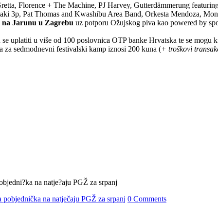
 Gretta, Florence + The Machine, PJ Harvey, Gutterdämmerung featuri
aki 3p, Pat Thomas and Kwashibu Area Band, Orkesta Mendoza, Mono
ine na Jarunu u Zagrebu
uz potporu Ožujskog piva kao powered by spo
 se uplatiti u više od 100 poslovnica OTP banke Hrvatska te se mogu k
na za sedmodnevni festivalski kamp iznosi 200 kuna (
+ troškovi transak
 pobjednička na natječaju PGŽ za srpanj
0 Comments