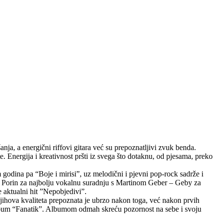
ja, a energični riffovi gitara već su prepoznatljivi zvuk benda.
. Energija i kreativnost pršti iz svega što dotaknu, od pjesama, preko
godina pa “Boje i mirisi”, uz melodični i pjevni pop-rock sadrže i
io Porin za najbolju vokalnu suradnju s Martinom Geber – Geby za
 aktualni hit ”Nepobjedivi”.
ihova kvaliteta prepoznata je ubrzo nakon toga, već nakon prvih
 album “Fanatik”. Albumom odmah skreću pozornost na sebe i svoju