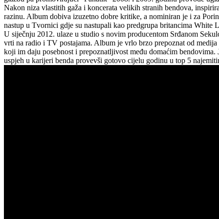
Nakon niza vlastitih gaža i koncerata velikih stranih bendova, inspir
razinu. Album dobiva izuzetno dobre kritike, a nominiran je i za Porin
nastup u Tvornici gdje su nastupali kao predgrupa britancima White L
U siječnju 2012. ulaze u studio s novim producentom Srđanom Sekulo
vrti na radio i TV postajama. Album je vrlo brzo prepoznat od medija i
koji im daju posebnost i prepoznatljivost među domaćim bendovima. Je
uspjeh u karijeri benda provevši gotovo cijelu godinu u top 5 najemiti