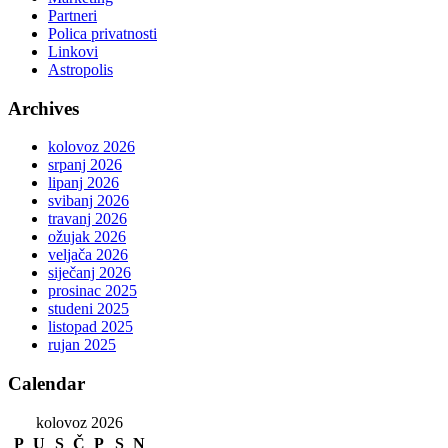
Partneri
Polica privatnosti
Linkovi
Astropolis
Archives
kolovoz 2026
srpanj 2026
lipanj 2026
svibanj 2026
travanj 2026
ožujak 2026
veljača 2026
siječanj 2026
prosinac 2025
studeni 2025
listopad 2025
rujan 2025
Calendar
kolovoz 2026
P
U
S
Č
P
S
N