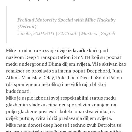
Freilauf Motorcity Special with Mike Huckaby
(Detroit)
subota, 30.04.2011 | 22:45 sati | Masters | Zagreb
Mike producira za svoje dvije izdavačke kuće pod
nazivom Deep Transportation i SYNTH koji su poznati
među underground DJima diljem svijeta. Više aktivan kao
remikser se proslavio za imena poput Deepchord, Juan
Atkins, Vladislav Delay, Pole, Loco Dice, LoSoul i Pacou
(da spomenemo nekoliko) i ne vidi kraj u bliskoj
budućnosti.
Mike je uspio izboriti svoj respektabilni status među
glazbenim sladokuscima neusporedivim znanjem na
polju glazbene povijesti i kolekcionarstva vinila. Jos
uvijek putuje, svira i drži predavanja diljem svijeta.
Mike nam donosi deep house i techno zvuk Detroita te
stvara ravnotežu između navedenih žanrova kao nitko