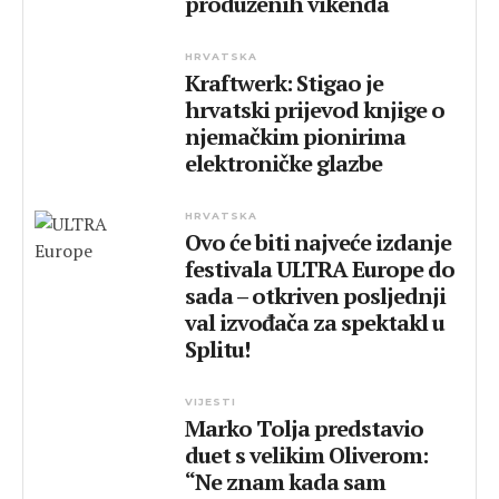
produženih vikenda
HRVATSKA
Kraftwerk: Stigao je
hrvatski prijevod knjige o
njemačkim pionirima
elektroničke glazbe
HRVATSKA
Ovo će biti najveće izdanje
festivala ULTRA Europe do
sada – otkriven posljednji
val izvođača za spektakl u
Splitu!
VIJESTI
Marko Tolja predstavio
duet s velikim Oliverom:
“Ne znam kada sam