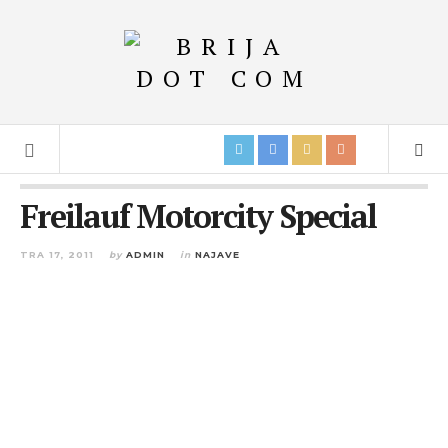
Freilauf Motorcity Special
TRA 17, 2011
by
ADMIN
in
NAJAVE