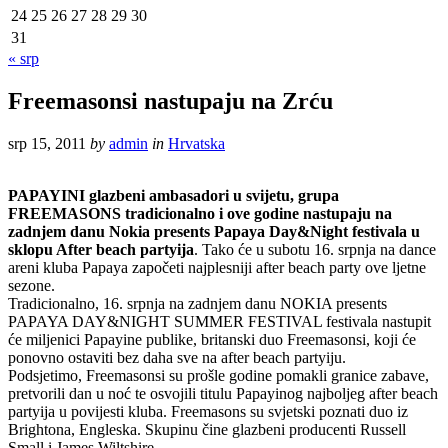
24
25
26
27
28
29
30
31
« srp
Freemasonsi nastupaju na Zrću
srp 15, 2011
by
admin
in
Hrvatska
PAPAYINI glazbeni ambasadori u svijetu, grupa
FREEMASONS tradicionalno i ove godine nastupaju na
zadnjem danu Nokia presents Papaya Day&Night festivala u
sklopu After beach partyija
. Tako će u subotu 16. srpnja na dance
areni kluba Papaya započeti najplesniji after beach party ove ljetne
sezone.
Tradicionalno, 16. srpnja na zadnjem danu NOKIA presents
PAPAYA DAY&NIGHT SUMMER FESTIVAL festivala nastupit
će miljenici Papayine publike, britanski duo Freemasonsi, koji će
ponovno ostaviti bez daha sve na after beach partyiju.
Podsjetimo, Freemasonsi su prošle godine pomakli granice zabave,
pretvorili dan u noć te osvojili titulu Papayinog najboljeg after beach
partyija u povijesti kluba. Freemasons su svjetski poznati duo iz
Brightona, Engleska. Skupinu čine glazbeni producenti Russell
Small i James Wiltshire.