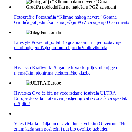
Fotografija
Fotografija “Klimno nakon nevere” Gorana
Grudića pobjednička na natječaju PGŽ za srpanj
0 Comments
Lifestyle
Pokrenut portal Blagdani.com.hr – jednostavnije
planiranje godišnjeg odmora i produženih vikenda
Hrvatska
Kraftwerk: Stigao je hrvatski prijevod knjige o
njemačkim pionirima elektroničke glazbe
Hrvatska
Ovo će biti najveće izdanje festivala ULTRA
Europe do sada – otkriven posljednji val izvođača za spektakl
u Splitu!
Vijesti
Marko Tolja predstavio duet s velikim Oliverom: “Ne
znam kada sam posljednji put bio ovoliko uzbuđen”