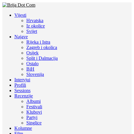
Vijesti
Hrvatska
Iz okolice
Svijet
Najave
Rijeka i Istra
Zagreb i okolica
Osijek
Split i Dalmacija
Ostalo
BiH
Slovenija
Intervjui
Profili
Sessions
Recenzije
Albumi
Festivali
Klubovi
Partyi
Singlice
Kolumne
Film