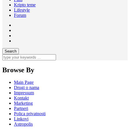
Kripto teme
Lifestyle
Forum
Browse By
Main Page
Drugi o nama
Impressum
Kontakt
Marketing
Partneri
Polica privatnosti
Linkovi
Astropolis