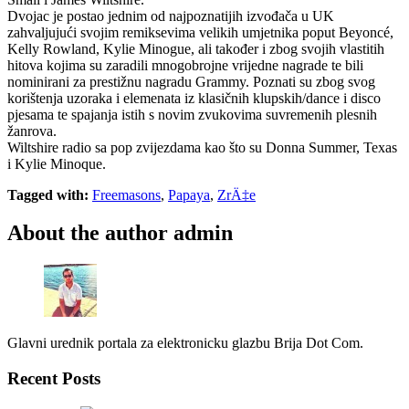
Dvojac je postao jednim od najpoznatijih izvođača u UK
zahvaljujući svojim remiksevima velikih umjetnika poput Beyoncé,
Kelly Rowland, Kylie Minogue, ali također i zbog svojih vlastitih
hitova kojima su zaradili mnogobrojne vrijedne nagrade te bili
nominirani za prestižnu nagradu Grammy. Poznati su zbog svog
korištenja uzoraka i elemenata iz klasičnih klupskih/dance i disco
pjesama te spajanja istih s novim zvukovima suvremenih plesnih
žanrova.
Wiltshire radio sa pop zvijezdama kao što su Donna Summer, Texas
i Kylie Minoque.
Tagged with:
Freemasons
,
Papaya
,
ZrÄ‡e
About the author
admin
Glavni urednik portala za elektronicku glazbu Brija Dot Com.
Recent Posts