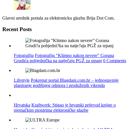
Glavni urednik portala za elektronicku glazbu Brija Dot Com.
Recent Posts
Fotografija
Fotografija “Klimno nakon nevere” Gorana
Grudića pobjednička na natječaju PGŽ za srpanj
0 Comments
Lifestyle
Pokrenut portal Blagdani.com.hr – jednostavnije
planiranje godišnjeg odmora i produženih vikenda
Hrvatska
Kraftwerk: Stigao je hrvatski prijevod knjige o
njemačkim pionirima elektroničke glazbe