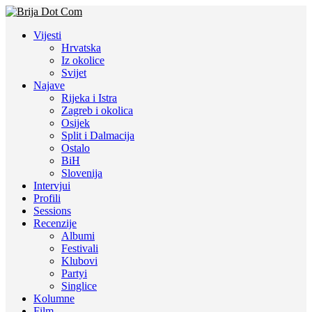
Vijesti
Hrvatska
Iz okolice
Svijet
Najave
Rijeka i Istra
Zagreb i okolica
Osijek
Split i Dalmacija
Ostalo
BiH
Slovenija
Intervjui
Profili
Sessions
Recenzije
Albumi
Festivali
Klubovi
Partyi
Singlice
Kolumne
Film