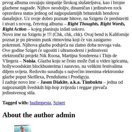
prvog albuma osvajaju simpatije širokog slušateljstva, kao i brojne
glazbene nagrade. Njihov neodoljiv, dinamičan i jedinstven rock
opravdava status jednog od najpopularnijih britanskih bendova
današnjice. Uz svoje dobro poznate hitove, na Szigetu će predstaviti
i stvari s novog, četvrtog albuma –
Right Thoughts, Right Words,
Right Action
– kojeg planiraju izdati uskoro.
Novo ime na Szigetu je !!! (Chk, chk, chk). Ovaj bend is Kalifornije
poznat je po plesnim punk ritmovima koji će vas zasigurno
pokrenuti. Njihova glazba podsjeća na zlatno doba novoga vala.
Ove godine Sziget će ugostiti i ultramoderni i jedinstveni
elektronički projekt Nik Roosa, Martijna Sonderena i Thijs de
Vliegera –
Noisia
. Glazba koju se često može čuti u video igricama,
hollywoodskim blockbusterima i naravno, na velikim festivalima
diljem svijeta. Redovito surađuju s najvećim imenima elektronske
glazbe poput Skrillexa, Penduluma i Prodigyja.
I zadnje novo ime –
Jason Diakite, a.k.a. Timbuktu
– jedna od
najpoznatijih švedskih hip-hop zvijezda i reggae pjevača
jedinstvenog stila.
Tagged with:
budimpesta
,
Sziget
About the author
admin