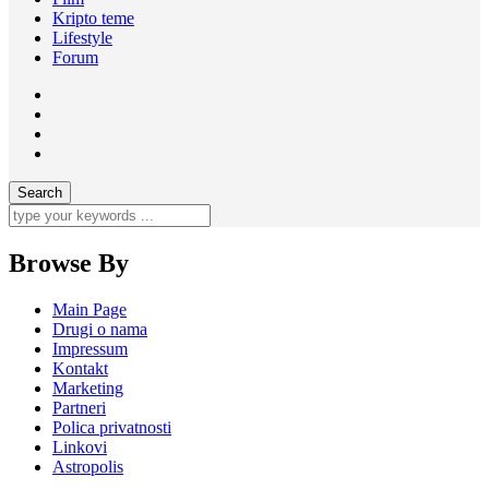
Kripto teme
Lifestyle
Forum
Browse By
Main Page
Drugi o nama
Impressum
Kontakt
Marketing
Partneri
Polica privatnosti
Linkovi
Astropolis