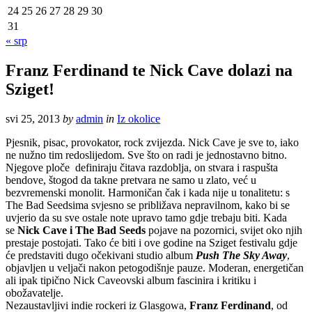
24
25
26
27
28
29
30
31
« srp
Franz Ferdinand te Nick Cave dolazi na
Sziget!
svi 25, 2013
by
admin
in
Iz okolice
Pjesnik, pisac, provokator, rock zvijezda. Nick Cave je sve to, iako
ne nužno tim redoslijedom. Sve što on radi je jednostavno bitno.
Njegove ploče definiraju čitava razdoblja, on stvara i raspušta
bendove, štogod da takne pretvara ne samo u zlato, već u
bezvremenski monolit. Harmoničan čak i kada nije u tonalitetu: s
The Bad Seedsima svjesno se približava nepravilnom, kako bi se
uvjerio da su sve ostale note upravo tamo gdje trebaju biti. Kada
se
Nick Cave i The Bad Seeds
pojave na pozornici, svijet oko njih
prestaje postojati. Tako će biti i ove godine na Sziget festivalu gdje
će predstaviti dugo očekivani studio album
Push The Sky Away
,
objavljen u veljači nakon petogodišnje pauze. Moderan, energetičan
ali ipak tipično Nick Caveovski album fascinira i kritiku i
obožavatelje.
Nezaustavljivi indie rockeri iz Glasgowa,
Franz Ferdinand
, od