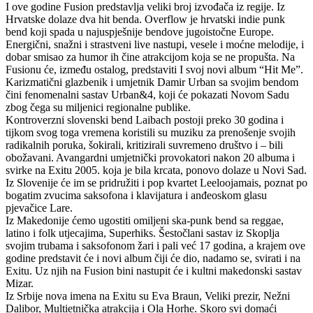
I ove godine Fusion predstavlja veliki broj izvođača iz regije. Iz
Hrvatske dolaze dva hit benda. Overflow je hrvatski indie punk
bend koji spada u najuspješnije bendove jugoistočne Europe.
Energični, snažni i strastveni live nastupi, vesele i moćne melodije, i
dobar smisao za humor ih čine atrakcijom koja se ne propušta. Na
Fusionu će, između ostalog, predstaviti I svoj novi album “Hit Me”.
Karizmatični glazbenik i umjetnik Damir Urban sa svojim bendom
čini fenomenalni sastav Urban&4, koji će pokazati Novom Sadu
zbog čega su miljenici regionalne publike.
Kontroverzni slovenski bend Laibach postoji preko 30 godina i
tijkom svog toga vremena koristili su muziku za prenošenje svojih
radikalnih poruka, šokirali, kritizirali suvremeno društvo i – bili
obožavani. Avangardni umjetnički provokatori nakon 20 albuma i
svirke na Exitu 2005. koja je bila krcata, ponovo dolaze u Novi Sad.
Iz Slovenije će im se pridružiti i pop kvartet Leeloojamais, poznat po
bogatim zvucima saksofona i klavijatura i anđeoskom glasu
pjevačice Lare.
Iz Makedonije ćemo ugostiti omiljeni ska-punk bend sa reggae,
latino i folk utjecajima, Superhiks. Šestočlani sastav iz Skoplja
svojim trubama i saksofonom žari i pali već 17 godina, a krajem ove
godine predstavit će i novi album čiji će dio, nadamo se, svirati i na
Exitu. Uz njih na Fusion bini nastupit će i kultni makedonski sastav
Mizar.
Iz Srbije nova imena na Exitu su Eva Braun, Veliki prezir, Nežni
Dalibor, Multietnička atrakcija i Ola Horhe. Skoro svi domaći