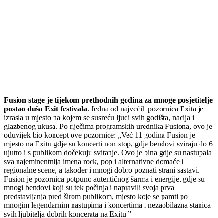
Fusion stage je tijekom prethodnih godina za mnoge posjetitelje
postao duša Exit festivala
. Jedna od najvećih pozornica Exita je
izrasla u mjesto na kojem se susreću ljudi svih godišta, nacija i
glazbenog ukusa. Po riječima programskih urednika Fusiona, ovo je
oduvijek bio koncept ove pozornice: „Već 11 godina Fusion je
mjesto na Exitu gdje su koncerti non-stop, gdje bendovi sviraju do 6
ujutro i s publikom dočekuju svitanje. Ovo je bina gdje su nastupala
sva najeminentnija imena rock, pop i alternativne domaće i
regionalne scene, a također i mnogi dobro poznati strani sastavi.
Fusion je pozornica potpuno autentičnog šarma i energije, gdje su
mnogi bendovi koji su tek počinjali napravili svoja prva
predstavljanja pred širom publikom, mjesto koje se pamti po
mnogim legendarnim nastupima i koncertima i nezaobilazna stanica
svih ljubitelja dobrih koncerata na Exitu.”