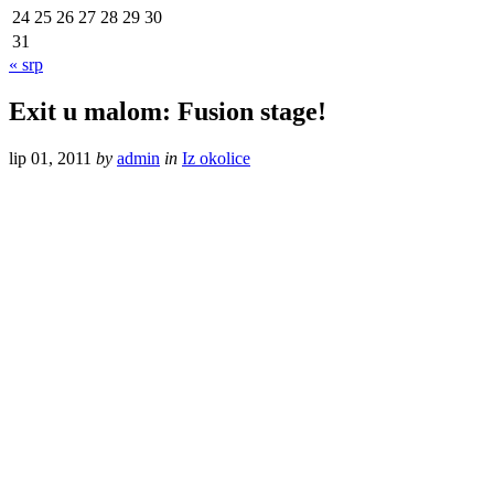
24
25
26
27
28
29
30
31
« srp
Exit u malom: Fusion stage!
lip 01, 2011
by
admin
in
Iz okolice