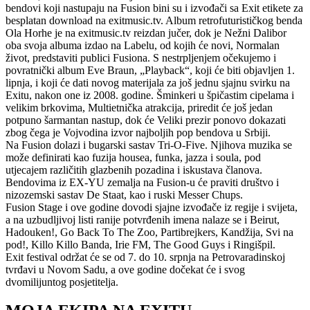
bendovi koji nastupaju na Fusion bini su i izvođači sa Exit etikete za
besplatan download na exitmusic.tv. Album retrofuturističkog benda
Ola Horhe je na exitmusic.tv reizdan jučer, dok je Nežni Dalibor
oba svoja albuma izdao na Labelu, od kojih će novi, Normalan
život, predstaviti publici Fusiona. S nestrpljenjem očekujemo i
povratnički album Eve Braun, „Playback“, koji će biti objavljen 1.
lipnja, i koji će dati novog materijala za još jednu sjajnu svirku na
Exitu, nakon one iz 2008. godine. Šminkeri u špičastim cipelama i
velikim brkovima, Multietnička atrakcija, priredit će još jedan
potpuno šarmantan nastup, dok će Veliki prezir ponovo dokazati
zbog čega je Vojvodina izvor najboljih pop bendova u Srbiji.
Na Fusion dolazi i bugarski sastav Tri-O-Five. Njihova muzika se
može definirati kao fuzija housea, funka, jazza i soula, pod
utjecajem različitih glazbenih pozadina i iskustava članova.
Bendovima iz EX-YU zemalja na Fusion-u će praviti društvo i
nizozemski sastav De Staat, kao i ruski Messer Chups.
Fusion Stage i ove godine dovodi sjajne izvođače iz regije i svijeta,
a na uzbudljivoj listi ranije potvrđenih imena nalaze se i Beirut,
Hadouken!, Go Back To The Zoo, Partibrejkers, Kandžija, Svi na
pod!, Killo Killo Banda, Irie FM, The Good Guys i Ringišpil.
Exit festival održat će se od 7. do 10. srpnja na Petrovaradinskoj
tvrđavi u Novom Sadu, a ove godine dočekat će i svog
dvomilijuntog posjetitelja.