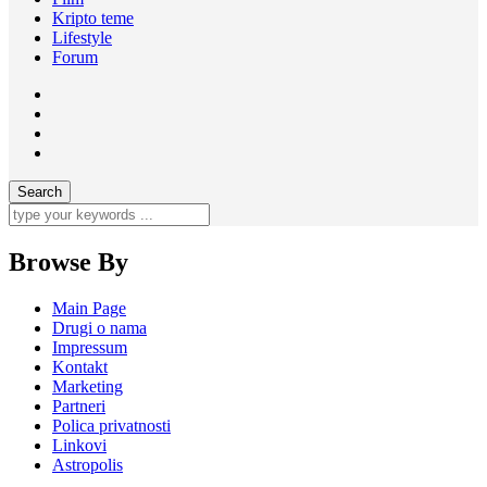
Kripto teme
Lifestyle
Forum
Browse By
Main Page
Drugi o nama
Impressum
Kontakt
Marketing
Partneri
Polica privatnosti
Linkovi
Astropolis