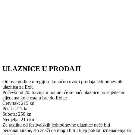
ULAZNICE U PRODAJI
Od ove godine u regiji se konačno uvodi prodaja jednodnevnih
ulaznica za Exit.
Počevši od 20. travnja u ponudi će se naći ulaznice po slijedećim
cijenama koje ostaju iste do Exita:
Četvrtak: 215 kn
Petak: 215 kn
Subota: 250 kn
Nedjelja: 215 kn
Za razliku od festivalskih jednodnevne ulaznice neće biti
personalizirane, što znači da mogu biti I lijep poklon iznenađenja za