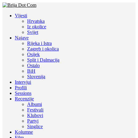
Vijesti
Hrvatska
Iz okolice
Svijet
Najave
Rijeka i Istra
Zagreb i okolica
Osijek
Split i Dalmacija
Ostalo
BiH
Slovenija
Intervjui
Profili
Sessions
Recenzije
Albumi
Festivali
Klubovi
Partyi
Singlice
Kolumne
Film