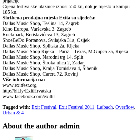
prijatelje.
Cijena festivalske ulaznice iznosi 550 kn, dok je mjesto u kampu
185 kn.
Službena prodajna mjesta Exita su sljedeća:
Dallas Music Shop, Teslina 14, Zagreb
Kino Europa, Varšavska 3, Zagreb
Rockmark, Berislavićeva 13, Zagreb
ShoeBeDo Portanova, Svilajska 31a, Osijek
Dallas Music Shop, Splitska 2a, Rijeka
Dallas Music Shop Rijeka – Pariz – Texas, M.Gupca 3a, Rijeka
Dallas Music Shop, Narodni trg 14, Split
Dallas Music Shop, Široka ulica 2, Zadar
Dallas Music Shop, Kralja Tomislava 4, Šibenik
Dallas Music Shop, Carera 72, Rovinj
Više informacija na:
www.exitfest.org
http://bit.ly/ExitHrvatska
www.facebook.com/exithr
Tagged with:
Exit Festival
,
Exit Festival 2011
,
Laibach
,
Overflow
,
Urban & 4
About the author
admin