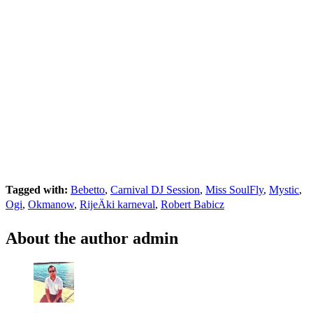
Tagged with:
Bebetto
,
Carnival DJ Session
,
Miss SoulFly
,
Mystic
,
Ogi
,
Okmanow
,
RijeÄki karneval
,
Robert Babicz
About the author
admin