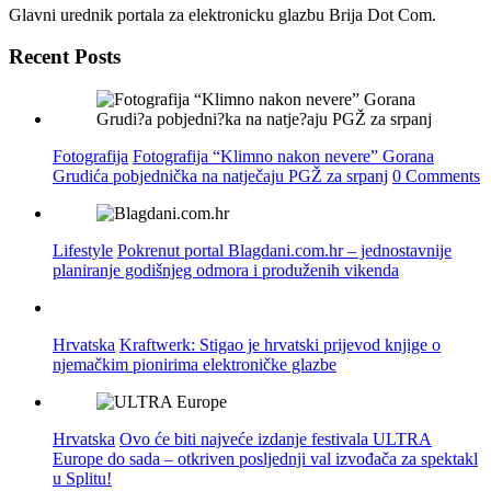
Glavni urednik portala za elektronicku glazbu Brija Dot Com.
Recent Posts
Fotografija
Fotografija “Klimno nakon nevere” Gorana
Grudića pobjednička na natječaju PGŽ za srpanj
0 Comments
Lifestyle
Pokrenut portal Blagdani.com.hr – jednostavnije
planiranje godišnjeg odmora i produženih vikenda
Hrvatska
Kraftwerk: Stigao je hrvatski prijevod knjige o
njemačkim pionirima elektroničke glazbe
Hrvatska
Ovo će biti najveće izdanje festivala ULTRA
Europe do sada – otkriven posljednji val izvođača za spektakl
u Splitu!