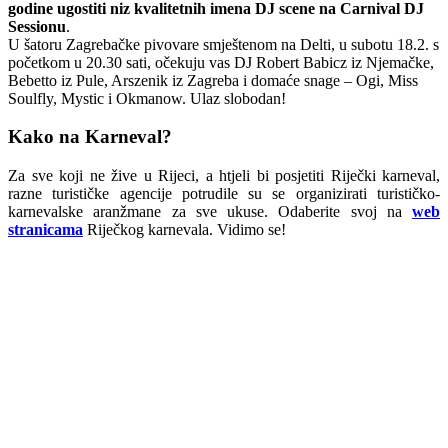
godine ugostiti niz kvalitetnih imena DJ scene na Carnival DJ
Sessionu
.
U šatoru Zagrebačke pivovare smještenom na Delti, u subotu 18.2. s
početkom u 20.30 sati, očekuju vas DJ Robert Babicz iz Njemačke,
Bebetto iz Pule, Arszenik iz Zagreba i domaće snage – Ogi, Miss
Soulfly, Mystic i Okmanow. Ulaz slobodan!
Kako na Karneval?
Za sve koji ne žive u Rijeci, a htjeli bi posjetiti Riječki karneval,
razne turističke agencije potrudile su se organizirati turističko-
karnevalske aranžmane za sve ukuse. Odaberite svoj na
web
stranicama
Riječkog karnevala. Vidimo se!