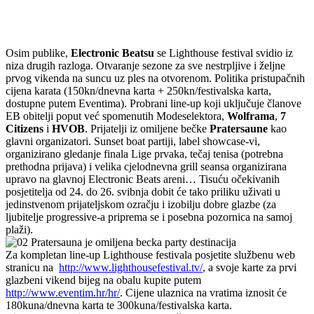
Osim publike,
Electronic Beatsu
se Lighthouse festival svidio iz
niza drugih razloga. Otvaranje sezone za sve nestrpljive i željne
prvog vikenda na suncu uz ples na otvorenom. Politika pristupačnih
cijena karata (150kn/dnevna karta + 250kn/festivalska karta,
dostupne putem Eventima). Probrani line-up koji uključuje članove
EB obitelji poput već spomenutih Modeselektora,
Wolframa
,
7
Citizens
i
HVOB
. Prijatelji iz omiljene bečke
Pratersaune
kao
glavni organizatori. Sunset boat partiji, label showcase-vi,
organizirano gledanje finala Lige prvaka, tečaj tenisa (potrebna
prethodna prijava) i velika cjelodnevna grill seansa organizirana
upravo na glavnoj Electronic Beats areni… Tisuću očekivanih
posjetitelja od 24. do 26. svibnja dobit će tako priliku uživati u
jedinstvenom prijateljskom ozračju i izobilju dobre glazbe (za
ljubitelje progressive-a priprema se i posebna pozornica na samoj
plaži).
Za kompletan line-up Lighthouse festivala posjetite službenu web
stranicu na
http://www.lighthousefestival.tv/
, a svoje karte za prvi
glazbeni vikend bijeg na obalu kupite putem
http://www.eventim.hr/hr/
. Cijene ulaznica na vratima iznosit će
180kuna/dnevna karta te 300kuna/festivalska karta.