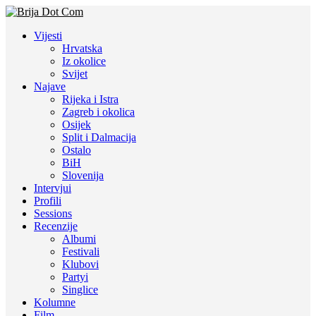
Vijesti
Hrvatska
Iz okolice
Svijet
Najave
Rijeka i Istra
Zagreb i okolica
Osijek
Split i Dalmacija
Ostalo
BiH
Slovenija
Intervjui
Profili
Sessions
Recenzije
Albumi
Festivali
Klubovi
Partyi
Singlice
Kolumne
Film