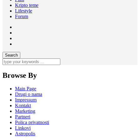
Kripto teme
Lifestyle
Forum
Browse By
Main Page
Drugi o nama
Impressum
Kontakt
Marketing
Partneri
Polica privatnosti
Linkovi
Astropolis