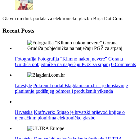
Glavni urednik portala za elektronicku glazbu Brija Dot Com.
Recent Posts
Fotografija
Fotografija “Klimno nakon nevere” Gorana
Grudića pobjednička na natječaju PGŽ za srpanj
0 Comments
Lifestyle
Pokrenut portal Blagdani.com.hr – jednostavnije
planiranje godišnjeg odmora i produženih vikenda
Hrvatska
Kraftwerk: Stigao je hrvatski prijevod knjige o
njemačkim pionirima elektroničke glazbe
Hrvatska
Ovo će biti najveće izdanje festivala ULTRA