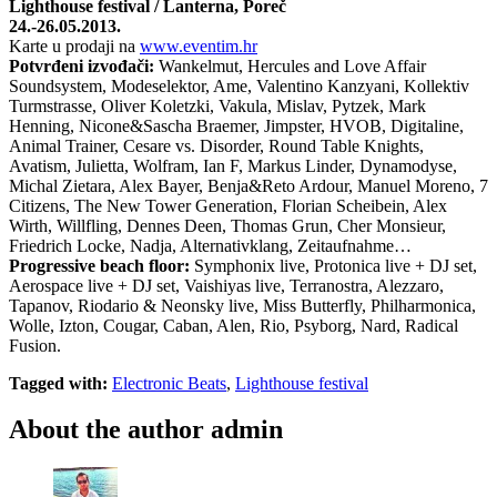
Lighthouse festival / Lanterna, Poreč
24.-26.05.2013.
Karte u prodaji na
www.eventim.hr
Potvrđeni izvođači:
Wankelmut, Hercules and Love Affair
Soundsystem, Modeselektor, Ame, Valentino Kanzyani, Kollektiv
Turmstrasse, Oliver Koletzki, Vakula, Mislav, Pytzek, Mark
Henning, Nicone&Sascha Braemer, Jimpster, HVOB, Digitaline,
Animal Trainer, Cesare vs. Disorder, Round Table Knights,
Avatism, Julietta, Wolfram, Ian F, Markus Linder, Dynamodyse,
Michal Zietara, Alex Bayer, Benja&Reto Ardour, Manuel Moreno, 7
Citizens, The New Tower Generation, Florian Scheibein, Alex
Wirth, Willfling, Dennes Deen, Thomas Grun, Cher Monsieur,
Friedrich Locke, Nadja, Alternativklang, Zeitaufnahme…
Progressive beach floor:
Symphonix live, Protonica live + DJ set,
Aerospace live + DJ set, Vaishiyas live, Terranostra, Alezzaro,
Tapanov, Riodario & Neonsky live, Miss Butterfly, Philharmonica,
Wolle, Izton, Cougar, Caban, Alen, Rio, Psyborg, Nard, Radical
Fusion.
Tagged with:
Electronic Beats
,
Lighthouse festival
About the author
admin