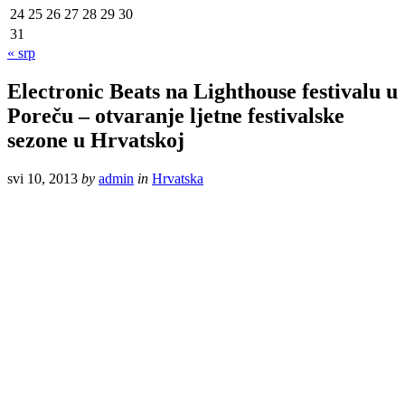
24
25
26
27
28
29
30
31
« srp
Electronic Beats na Lighthouse festivalu u
Poreču – otvaranje ljetne festivalske
sezone u Hrvatskoj
svi 10, 2013
by
admin
in
Hrvatska