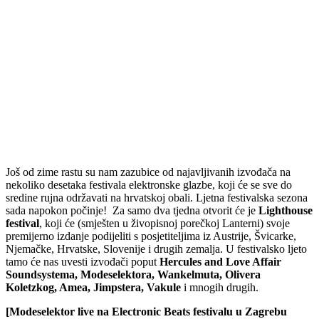
Još od zime rastu su nam zazubice od najavljivanih izvođača na
nekoliko desetaka festivala elektronske glazbe, koji će se sve do
sredine rujna održavati na hrvatskoj obali. Ljetna festivalska sezona
sada napokon počinje! Za samo dva tjedna otvorit će je
Lighthouse
festival
, koji će (smješten u živopisnoj porečkoj Lanterni) svoje
premijerno izdanje podijeliti s posjetiteljima iz Austrije, Švicarke,
Njemačke, Hrvatske, Slovenije i drugih zemalja. U festivalsko ljeto
tamo će nas uvesti izvođači poput
Hercules and Love Affair
Soundsystema, Modeselektora, Wankelmuta, Olivera
Koletzkog, Amea, Jimpstera, Vakule
i mnogih drugih.
[Modeselektor live na Electronic Beats festivalu u Zagrebu