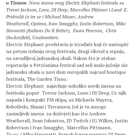
u Tisnom
.
Nova imena ovog Electric Elephant festivala su
Trevor Jackson, Lone, DJ Deep, Marcellus Pittman i Loud-E
.
Pridružit će im se i
Michael Mayer,
Andrew
Weatherall,
Optimo
,
Ivan Smagghe, Justin Robertson, Mike
Simonetti (Italians Do It Better)
,
Ewan Pearson,
Chris
Duckenfield, Unabombers
.
Electric Elephant predstavio je izvođače koji će nastupiti
na petom izdanju ovog festivala, drugi vikend u srpnju,
na zavodljivoj jadranskoj obali. Nakon što je stekao
reputaciju u Petrčanima festival sad seli malo južnije niz
jadransku obalu u novi dom europskih najcool boutique
festivala, The Garden Tisno.
Electric Elephant najavljuje nekoliko novih imena na
festivalu poput Trevor Jackson, Lone i DJ Deep. Uz njih
napada i Kompakt FM ekipa, uz Michaela Mayera,
Rebolledo, Shumi i Terranova. Još je tu mnogo
zanimljivih imena za doživjeti kao što Andrew
Weatherall, Sean Johnston, JD Twitch i JG Wilkes, Justin
Robertson i Ivan Smagghe, Marcellus Pittmann.
Tu su i Mike Simonetti, French house maestro DJ Deep,