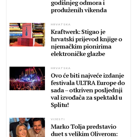
godišnjeg odmora i
produženih vikenda
HRVATSKA
Kraftwerk: Stigao je
hrvatski prijevod knjige o
njemačkim pionirima
elektroničke glazbe
HRVATSKA
Ovo će biti najveće izdanje
festivala ULTRA Europe do
sada – otkriven posljednji
val izvođača za spektakl u
Splitu!
VIJESTI
Marko Tolja predstavio
duet s velikim Oliverom: