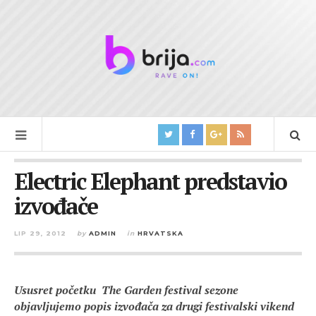
Electric Elephant predstavio
izvođače
LIP 29, 2012
by
ADMIN
in
HRVATSKA
Ususret početku The Garden festival sezone
objavljujemo popis izvođača za drugi festivalski vikend