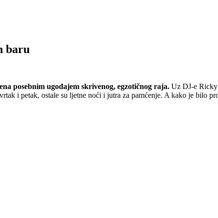
h baru
njena posebnim ugođajem skrivenog, egzotičnog raja.
Uz DJ-e Ricky 
k i petak, ostale su ljetne noći i jutra za pamćenje. A kako je bilo prov