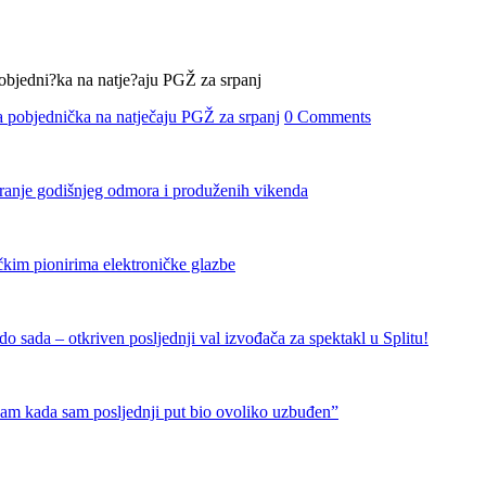
 pobjednička na natječaju PGŽ za srpanj
0 Comments
iranje godišnjeg odmora i produženih vikenda
čkim pionirima elektroničke glazbe
 sada – otkriven posljednji val izvođača za spektakl u Splitu!
nam kada sam posljednji put bio ovoliko uzbuđen”