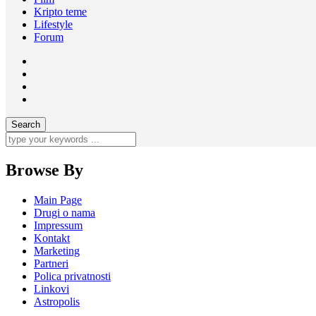
Kripto teme
Lifestyle
Forum
Browse By
Main Page
Drugi o nama
Impressum
Kontakt
Marketing
Partneri
Polica privatnosti
Linkovi
Astropolis