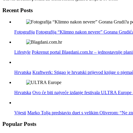
Recent Posts
Fotografija
Fotografija “Klimno nakon nevere” Gorana Grudića
Lifestyle
Pokrenut portal Blagdani.com.hr – jednostavnije plan
Hrvatska
Kraftwerk: Stigao je hrvatski prijevod knjige o njema
Hrvatska
Ovo će biti najveće izdanje festivala ULTRA Europe do
Vijesti
Marko Tolja predstavio duet s velikim Oliverom: “Ne z
Popular Posts