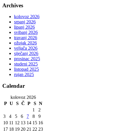
Archives
kolovoz 2026
srpanj 2026
lipanj 2026
svibanj 2026
travanj 2026
ožujak 2026
veljača 2026
siječanj 2026
prosinac 2025
studeni 2025
listopad 2025
rujan 2025
Calendar
kolovoz 2026
P
U
S
Č
P
S
N
1
2
3
4
5
6
7
8
9
10
11
12
13
14
15
16
17
18
19
20
21
22
23