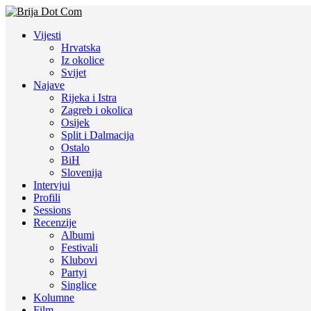
Vijesti
Hrvatska
Iz okolice
Svijet
Najave
Rijeka i Istra
Zagreb i okolica
Osijek
Split i Dalmacija
Ostalo
BiH
Slovenija
Intervjui
Profili
Sessions
Recenzije
Albumi
Festivali
Klubovi
Partyi
Singlice
Kolumne
Film