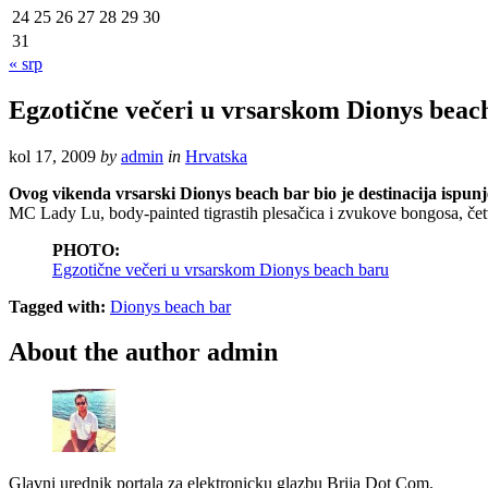
24
25
26
27
28
29
30
31
« srp
Egzotične večeri u vrsarskom Dionys beac
kol 17, 2009
by
admin
in
Hrvatska
Ovog vikenda vrsarski Dionys beach bar bio je destinacija ispu
MC Lady Lu, body-painted tigrastih plesačica i zvukove bongosa, četvrta
PHOTO:
Egzotične večeri u vrsarskom Dionys beach baru
Tagged with:
Dionys beach bar
About the author
admin
Glavni urednik portala za elektronicku glazbu Brija Dot Com.