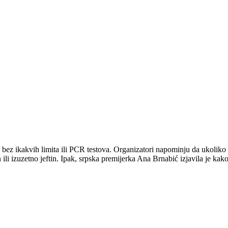
e bez ikakvih limita ili PCR testova. Organizatori napominju da ukoli
tan ili izuzetno jeftin. Ipak, srpska premijerka Ana Brnabić izjavila je ka