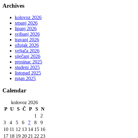
Archives
kolovoz 2026
srpanj 2026
lipanj 2026
svibanj 2026
travanj 2026
ožujak 2026
veljača 2026
siječanj 2026
prosinac 2025
studeni 2025
listopad 2025
rujan 2025
Calendar
kolovoz 2026
P
U
S
Č
P
S
N
1
2
3
4
5
6
7
8
9
10
11
12
13
14
15
16
17
18
19
20
21
22
23