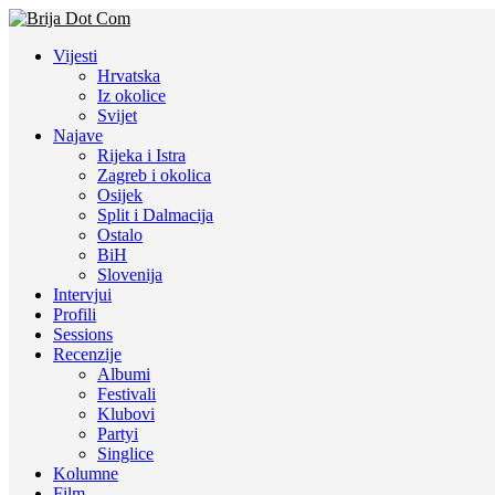
Vijesti
Hrvatska
Iz okolice
Svijet
Najave
Rijeka i Istra
Zagreb i okolica
Osijek
Split i Dalmacija
Ostalo
BiH
Slovenija
Intervjui
Profili
Sessions
Recenzije
Albumi
Festivali
Klubovi
Partyi
Singlice
Kolumne
Film