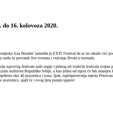
. do 16. kolovoza 2020.
emijerka Ana Brnabić zamolila je EXIT Festival da se ne otkaže već poma
bnu nadu za povratak live evenata i vraćanja života u normalu.
a najvećeg festivala naše regije i jednog od vodećih festivala svijeta p
kriznim stožerom Republike Srbije, a kao jedna od mjera će biti smanjen k
smješteno oko 40 pozornica i zona. Ipak, najimpresivnija mjesta Petrov
pozornice, sjajit će i ovog ljeta punim sjajem!