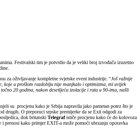
nima. Festivalski tim je potvrdio da je veliki broj izvođača izuzetno
dine.
u za oživljavanje kompletne svjetske event industrije. “
Još važnije
ke, koje u prošlom razdoblju nije manjkalo i optimizma, mi uvijek
 točno 20 godina, nakon desetljeća izolacije i rata u 90-ima, našli
jeli su procjenu kako je Srbija napravila jako pametan potez što je
m od drugih. O preporuci srpske premijerke da se Exit odgodi za
posljedica, dok britanski
Telegraf
ističe procjenu kako će do kolovoza
ije i prenosi kako primjer EXIT-a može pomoći ubrzanju oporavka