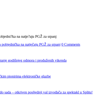
 pobjednička na natječaju PGŽ za srpanj
0 Comments
iranje godišnjeg odmora i produženih vikenda
čkim pionirima elektroničke glazbe
 sada – otkriven posljednji val izvođača za spektakl u Splitu!