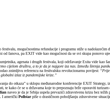
o festivalu, mogućnostima refundacije i programu stiže u nadolazećim da
ojeni od fanova, pa EXIT vide kao mogućnost da se svi skupa ponovo uje
etnika, agenata i drugih festivala, koji održavanje Exita vide kao šans
jemo cijelom društvu, a to je da je najgore iza nas. Između širenja pani
ao znimljivu referencu na festivalsku revolucionarnu povijest:
“Prije
globalni izlaz iz pandemijske krize.”
ivanja do otkaza” u sklopu međunarodne konferencije EXIT Strategy, izn
ovati, te kako će se u državama koje to prepoznaju brže oporaviti turiza
dian
naveo je da je Srbija uspela prevazići zdravstvenu krizu bez težih 
. I američki
Pollstar
piše o drastičnom poboljšanju zdravstvene situac