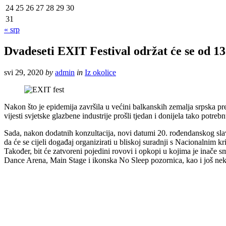
24
25
26
27
28
29
30
31
« srp
Dvadeseti EXIT Festival održat će se od 13
svi 29, 2020
by
admin
in
Iz okolice
Nakon što je epidemija završila u većini balkanskih zemalja srpska pr
vijesti svjetske glazbene industrije prošli tjedan i donijela tako potre
Sada, nakon dodatnih konzultacija, novi datumi 20. rođendanskog slavlj
da će se cijeli događaj organizirati u bliskoj suradnji s Nacionalnim 
Također, bit će zatvoreni pojedini rovovi i opkopi u kojima je inače 
Dance Arena, Main Stage i ikonska No Sleep pozornica, kao i još neke 