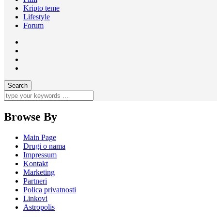
Kripto teme
Lifestyle
Forum
Browse By
Main Page
Drugi o nama
Impressum
Kontakt
Marketing
Partneri
Polica privatnosti
Linkovi
Astropolis