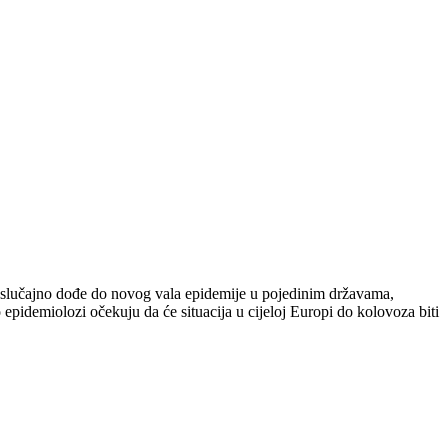
ko slučajno dođe do novog vala epidemije u pojedinim državama,
ko epidemiolozi očekuju da će situacija u cijeloj Europi do kolovoza biti