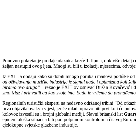
Ponovno pokretanje prodaje ulaznica kreće 1. lipnja, dok više detalja 
željan nastupiti ovog ljeta. Mnogi su bili u izolaciji mjesecima, odv
Iz EXIT-a dodaju kako su dobili mnogo poruka i mailova podrške od umj
od oživljavanja muzičke industrije je signal nade i optimizma koji šal
biramo ovo drugo”
– rekao je EXIT-ov osnivač Dušan Kovačević i dod
smo izlaz i prihvatili ga kao svoje ime. Sada je vrijeme da pronađemo 
Regionalnih turistički eksperti na nedavno održanoj tribini “Od otkaz
prva objavila ovakvu vijest, jer će mladi upravo biti prvi koji će put
kolovoz izvestili su i brojni globalni mediji. Slavni britanski list
Guar
epidemiološka situacija biti pod potpunom kontrolom u čitavoj Europi
cjelokupne svjetske glazbene industrije.