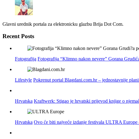
Glavni urednik portala za elektronicku glazbu Brija Dot Com.
Recent Posts
Fotografija
Fotografija “Klimno nakon nevere” Gorana Grudića
Lifestyle
Pokrenut portal Blagdani.com.hr – jednostavnije plan
Hrvatska
Kraftwerk: Stigao je hrvatski prijevod knjige o njema
Hrvatska
Ovo će biti najveće izdanje festivala ULTRA Europe do