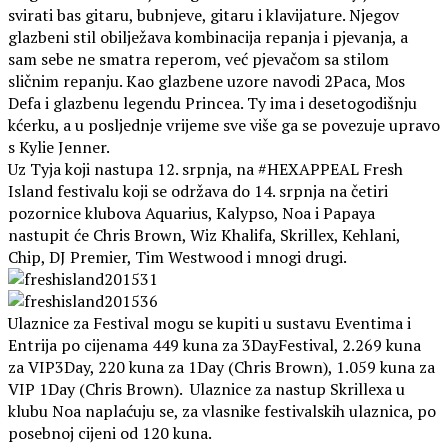
svirati bas gitaru, bubnjeve, gitaru i klavijature. Njegov
glazbeni stil obilježava kombinacija repanja i pjevanja, a
sam sebe ne smatra reperom, već pjevačom sa stilom
sličnim repanju. Kao glazbene uzore navodi 2Paca, Mos
Defa i glazbenu legendu Princea. Ty ima i desetogodišnju
kćerku, a u posljednje vrijeme sve više ga se povezuje upravo
s Kylie Jenner.
Uz Tyja koji nastupa 12. srpnja, na #HEXAPPEAL Fresh
Island festivalu koji se održava do 14. srpnja na četiri
pozornice klubova Aquarius, Kalypso, Noa i Papaya
nastupit će Chris Brown, Wiz Khalifa, Skrillex, Kehlani,
Chip, DJ Premier, Tim Westwood i mnogi drugi.
Ulaznice za Festival mogu se kupiti u sustavu Eventima i
Entrija po cijenama 449 kuna za 3DayFestival, 2.269 kuna
za VIP3Day, 220 kuna za 1Day (Chris Brown), 1.059 kuna za
VIP 1Day (Chris Brown). Ulaznice za nastup Skrillexa u
klubu Noa naplaćuju se, za vlasnike festivalskih ulaznica, po
posebnoj cijeni od 120 kuna.