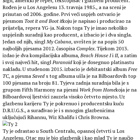
$ign, američki je reper, tekstopisac i glazbeni producent.
Rođen je u Los Angelesu 13. travnja 1985., a na sceni je
prisutan od 2006. godine. Prvi veći uspjeh ostvario je
pjesmom
Toot it and Boot it
koju je napisao i producirao za
prijatelja, repera YG-ja. Nakon toga Ty je imao nekoliko
uspješnih suradnji kao producent, a izbacio je i dva singla.
Jedan od njih, singl
My Cabana
, uvršten je na popis 50
najboljih pjesama 2012. časopisa
Complex
. Tijekom 2013.
izdao je dva kompilacijska albuma,
Beach House I
i
II
, a zatim
i svoj najveći hit, singl
Paranoid
koji je dosegnuo platinastu
nakladu. U studenom 2015. izbacio je debitantski album
Free
TC
, a pjesma
Saved
s tog albuma ušla je na Bilboardovih top
100 pjesama na broju 81. Tyjeva zadnja suradnja bila je s
grupom Fifth Harmony na pjesmi
Work from Home
koja je na
Bilboardovoj ljestvici zauzela visoko četvrto mjesto. Uz
glazbenu karijeru Ty je pokrenuo i producentsku kuću
D.R.U.G.S., a surađivao je i s mnogim glazbenicima
uključujući Rihannu, Wiz Khalifu i Chris Browna.
Ty je odrastao u South Centralu, opasnoj četvrti u Los
Angelesu. Otac mu je bio glazbenik i kao mlad Ty je naučio