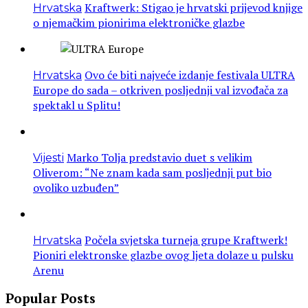
Kraftwerk: Stigao je hrvatski prijevod knjige
Hrvatska
o njemačkim pionirima elektroničke glazbe
Ovo će biti najveće izdanje festivala ULTRA
Hrvatska
Europe do sada – otkriven posljednji val izvođača za
spektakl u Splitu!
Marko Tolja predstavio duet s velikim
Vijesti
Oliverom: “Ne znam kada sam posljednji put bio
ovoliko uzbuđen”
Počela svjetska turneja grupe Kraftwerk!
Hrvatska
Pioniri elektronske glazbe ovog ljeta dolaze u pulsku
Arenu
Popular Posts