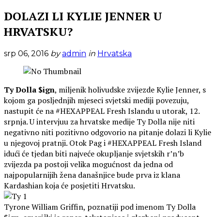
DOLAZI LI KYLIE JENNER U
HRVATSKU?
srp 06, 2016
by
admin
in
Hrvatska
Ty Dolla $ign
, miljenik holivudske zvijezde Kylie Jenner, s
kojom ga posljednjih mjeseci svjetski mediji povezuju,
nastupit će na #HEXAPPEAL Fresh Islandu u utorak, 12.
srpnja.
U intervjuu za hrvatske medije Ty Dolla nije niti
negativno niti pozitivno odgovorio na pitanje dolazi li Kylie
u njegovoj pratnji. Otok Pag i #HEXAPPEAL Fresh Island
idući će tjedan biti najveće okupljanje svjetskih r’n’b
zvijezda pa postoji velika mogućnost da jedna od
najpopularnijih žena današnjice bude prva iz klana
Kardashian koja će posjetiti Hrvatsku.
Tyrone William Griffin, poznatiji pod imenom Ty Dolla