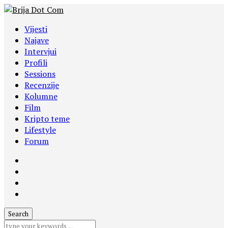
Vijesti
Najave
Intervjui
Profili
Sessions
Recenzije
Kolumne
Film
Kripto teme
Lifestyle
Forum