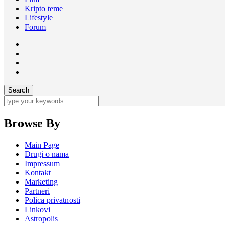
Kripto teme
Lifestyle
Forum
Browse By
Main Page
Drugi o nama
Impressum
Kontakt
Marketing
Partneri
Polica privatnosti
Linkovi
Astropolis