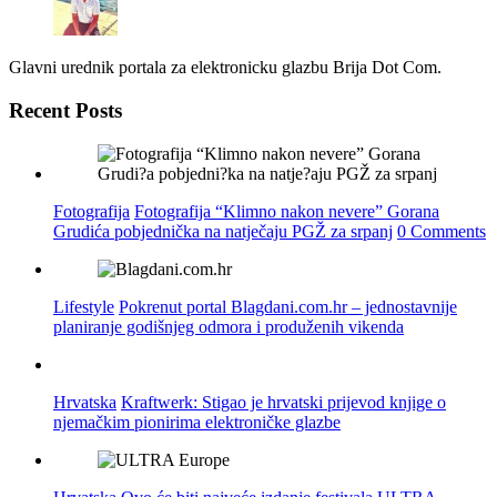
Glavni urednik portala za elektronicku glazbu Brija Dot Com.
Recent Posts
Fotografija
Fotografija “Klimno nakon nevere” Gorana
Grudića pobjednička na natječaju PGŽ za srpanj
0 Comments
Lifestyle
Pokrenut portal Blagdani.com.hr – jednostavnije
planiranje godišnjeg odmora i produženih vikenda
Hrvatska
Kraftwerk: Stigao je hrvatski prijevod knjige o
njemačkim pionirima elektroničke glazbe