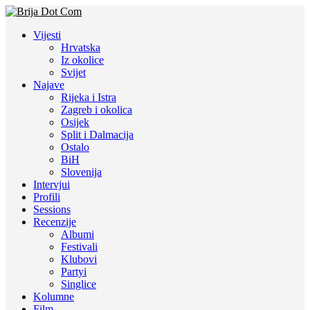
Vijesti
Hrvatska
Iz okolice
Svijet
Najave
Rijeka i Istra
Zagreb i okolica
Osijek
Split i Dalmacija
Ostalo
BiH
Slovenija
Intervjui
Profili
Sessions
Recenzije
Albumi
Festivali
Klubovi
Partyi
Singlice
Kolumne
Film