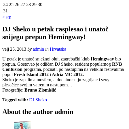
24
25
26
27
28
29
30
31
« srp
DJ Sheko u petak rasplesao i unatoč
snijegu prepun Hemingway!
velj 25, 2013
by
admin
in
Hrvatska
U petak je unatoč snježnoj oluji zagrebački klub
Hemingway
bio
prepun. Gostovao je odličan DJ Sheko, resident popularnog
RNB
Confusion
programa, poznat i po nastupima na velikim festivalima
poput
Fresh Island 2012
i
Adria MC 2012.
Sheko je zapalio atmosferu, a dodatno su ju zagrijale i sexy
plesačice svojim vatrenim nastupom…
Fotografije
:
Bruno Zlomislić
Tagged with:
DJ Sheko
About the author
admin