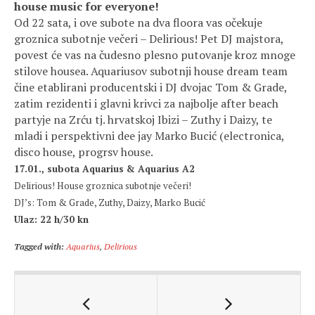
house music for everyone!
Od 22 sata, i ove subote na dva floora vas očekuje
groznica subotnje večeri – Delirious! Pet DJ majstora,
povest će vas na čudesno plesno putovanje kroz mnoge
stilove housea. Aquariusov subotnji house dream team
čine etablirani producentski i DJ dvojac Tom & Grade,
zatim rezidenti i glavni krivci za najbolje after beach
partyje na Zrću tj. hrvatskoj Ibizi – Zuthy i Daizy, te
mladi i perspektivni dee jay Marko Bucić (electronica,
disco house, progrsv house.
17.01., subota Aquarius & Aquarius A2
Delirious! House groznica subotnje večeri!
DJ’s: Tom & Grade, Zuthy, Daizy, Marko Bucić
Ulaz: 22 h/30 kn
Tagged with:
Aquarius
,
Delirious