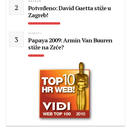
NAJAVE
2
Potvrđeno: David Guetta stiže u
Zagreb!
VIJESTI
3
Papaya 2009: Armin Van Buuren
stiže na Zrće?