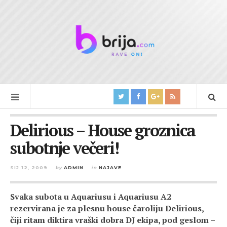
Delirious – House groznica
subotnje večeri!
SIJ 12, 2009
by
ADMIN
in
NAJAVE
Svaka subota u Aquariusu i Aquariusu A2
rezervirana je za plesnu house čaroliju Delirious,
čiji ritam diktira vraški dobra DJ ekipa, pod geslom –