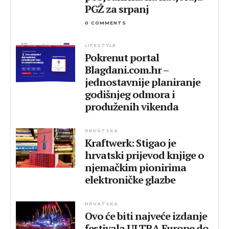
PGŽ za srpanj
0 COMMENTS
LIFESTYLE
Pokrenut portal
Blagdani.com.hr –
jednostavnije planiranje
godišnjeg odmora i
produženih vikenda
HRVATSKA
Kraftwerk: Stigao je
hrvatski prijevod knjige o
njemačkim pionirima
elektroničke glazbe
HRVATSKA
Ovo će biti najveće izdanje
festivala ULTRA Europe do