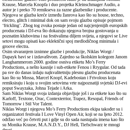
Krause, Marcela Knopfa i duo projetka Kleinschmager Audio, a
autor je i preko 70 remikseva za razne glazbenike i producente.
Njegova se glazba kreće između žanrova kao što su house, techno,
electro, glitch i minimal dok on sam svoju glazbu opisuje pojmom
‘frickling’. Zbog tog zvuka postaje jedan od najcjenjenijih europskih
producenata i DJ-eva što dokazuju njegova brojna gostovanja u
poznatim klubovima i na festivalima diljem svijeta, a njegovi se Live
setovi mogu opisati kao eklektični spoj medlodičnog minimala i
groove electra.
Osim stvaranjem iznimne glazbe i produkcije, Niklas Worgt /
Dapayk bavi se i izdavaštvom. Zajedno sa školskim kolegom Janom
Langhammerom 2000. godine osniva etiketu Mo’s Ferry
Productions, a nešto kasnije i sub-etikete Fenou i Rrygular. Od tada
pa sve do danas izdaju najkvalitetniju plesnu glazbu producenata
kao što su Mossa, Marcel Knopf, Kadebostan i Frivolous koju
remiksiraju i koju u svojim setovima vrte najpoznatiji svjetski DJ-evi
poput Swayzaka, Johna Tejade i Arka.
Sam Niklas Worgt svoja izdanja objavljuje još i za etikete kao što su
Karloff, Textone, Orac, Contexterrior, Trapez, Resopal, Friends of
Tomorrow i Stil Vor Talent.
Niklas Worgt i njegova Mo’s Ferry Productions ekipa također su i
organizatori festivala I Love Vinyl Open Air, koji se na ljeto 2012.
održao već po četvrti put i gdje su do sada nastupala imena kao što
su Monika Krause, M.A.N.D.Y., DJ Hell, Tiefschwarz te mnogi
drugi.