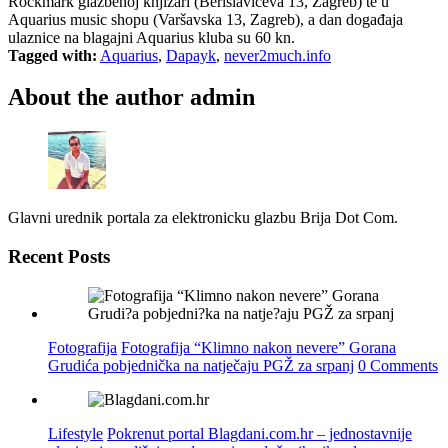
Rockmark glazbenoj knjižari (Berislavićeva 13, Zagreb) te u
Aquarius music shopu (Varšavska 13, Zagreb), a dan događaja
ulaznice na blagajni Aquarius kluba su 60 kn.
Tagged with:
Aquarius
,
Dapayk
,
never2much.info
About the author
admin
Glavni urednik portala za elektronicku glazbu Brija Dot Com.
Recent Posts
Fotografija
Fotografija “Klimno nakon nevere” Gorana
Grudića pobjednička na natječaju PGŽ za srpanj
0 Comments
Lifestyle
Pokrenut portal Blagdani.com.hr – jednostavnije