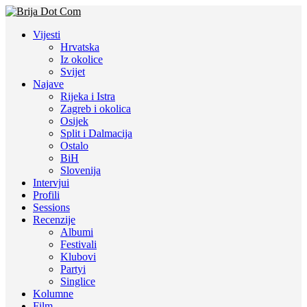
Vijesti
Hrvatska
Iz okolice
Svijet
Najave
Rijeka i Istra
Zagreb i okolica
Osijek
Split i Dalmacija
Ostalo
BiH
Slovenija
Intervjui
Profili
Sessions
Recenzije
Albumi
Festivali
Klubovi
Partyi
Singlice
Kolumne
Film