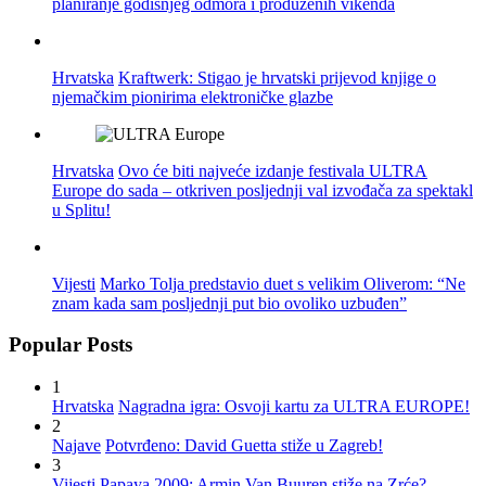
planiranje godišnjeg odmora i produženih vikenda
Hrvatska
Kraftwerk: Stigao je hrvatski prijevod knjige o
njemačkim pionirima elektroničke glazbe
Hrvatska
Ovo će biti najveće izdanje festivala ULTRA
Europe do sada – otkriven posljednji val izvođača za spektakl
u Splitu!
Vijesti
Marko Tolja predstavio duet s velikim Oliverom: “Ne
znam kada sam posljednji put bio ovoliko uzbuđen”
Popular Posts
1
Hrvatska
Nagradna igra: Osvoji kartu za ULTRA EUROPE!
2
Najave
Potvrđeno: David Guetta stiže u Zagreb!
3
Vijesti
Papaya 2009: Armin Van Buuren stiže na Zrće?