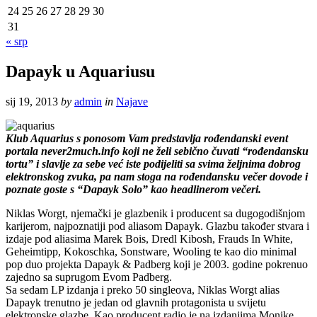
24
25
26
27
28
29
30
31
« srp
Dapayk u Aquariusu
sij 19, 2013
by
admin
in
Najave
Klub Aquarius s ponosom Vam predstavlja rođendanski event
portala never2much.info koji ne želi sebično čuvati “rođendansku
tortu” i slavlje za sebe već iste podijeliti sa svima željnima dobrog
elektronskog zvuka, pa nam stoga na rođendansku večer dovode i
poznate goste s “Dapayk Solo” kao headlinerom večeri.
Niklas Worgt, njemački je glazbenik i producent sa dugogodišnjom
karijerom, najpoznatiji pod aliasom Dapayk. Glazbu također stvara i
izdaje pod aliasima Marek Bois, Dredl Kibosh, Frauds In White,
Geheimtipp, Kokoschka, Sonstware, Wooling te kao dio minimal
pop duo projekta Dapayk & Padberg koji je 2003. godine pokrenuo
zajedno sa suprugom Evom Padberg.
Sa sedam LP izdanja i preko 50 singleova, Niklas Worgt alias
Dapayk trenutno je jedan od glavnih protagonista u svijetu
elektronske glazbe. Kao producent radio je na izdanjima Monike