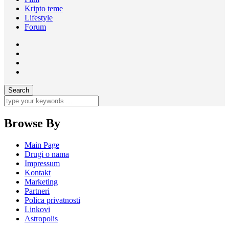
Kripto teme
Lifestyle
Forum
Browse By
Main Page
Drugi o nama
Impressum
Kontakt
Marketing
Partneri
Polica privatnosti
Linkovi
Astropolis