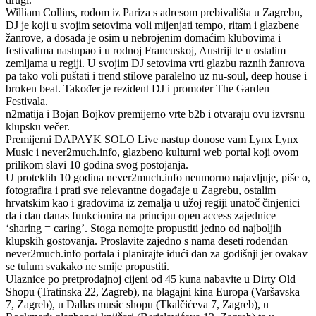
William Collins, rodom iz Pariza s adresom prebivališta u Zagrebu,
DJ je koji u svojim setovima voli mijenjati tempo, ritam i glazbene
žanrove, a dosada je osim u nebrojenim domaćim klubovima i
festivalima nastupao i u rodnoj Francuskoj, Austriji te u ostalim
zemljama u regiji. U svojim DJ setovima vrti glazbu raznih žanrova
pa tako voli puštati i trend stilove paralelno uz nu-soul, deep house i
broken beat. Također je rezident DJ i promoter The Garden
Festivala.
n2matija i Bojan Bojkov premijerno vrte b2b i otvaraju ovu izvrsnu
klupsku večer.
Premijerni DAPAYK SOLO Live nastup donose vam Lynx Lynx
Music i never2much.info, glazbeno kulturni web portal koji ovom
prilikom slavi 10 godina svog postojanja.
U proteklih 10 godina never2much.info neumorno najavljuje, piše o,
fotografira i prati sve relevantne događaje u Zagrebu, ostalim
hrvatskim kao i gradovima iz zemalja u užoj regiji unatoč činjenici
da i dan danas funkcionira na principu open access zajednice
‘sharing = caring’. Stoga nemojte propustiti jedno od najboljih
klupskih gostovanja. Proslavite zajedno s nama deseti rođendan
never2much.info portala i planirajte idući dan za godišnji jer ovakav
se tulum svakako ne smije propustiti.
Ulaznice po pretprodajnoj cijeni od 45 kuna nabavite u Dirty Old
Shopu (Tratinska 22, Zagreb), na blagajni kina Europa (Varšavska
7, Zagreb), u Dallas music shopu (Tkalčićeva 7, Zagreb), u