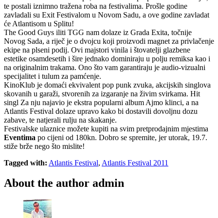
te postali iznimno tražena roba na festivalima. Prošle godine
zavladali su Exit Festivalom u Novom Sadu, a ove godine zavladat
će Atlantisom u Splitu!
The Good Guys iliti TGG nam dolaze iz Grada Exita, točnije
Novog Sada, a riječ je o dvojcu koji proizvodi magnet za privlačenje
ekipe na plseni podij. Ovi majstori vinila i štovatelji glazbene
estetike osamdesetih i šire jednako dominiraju u polju remiksa kao i
na originalnim trakama. Ono što vam garantiraju je audio-vizualni
specijalitet i tulum za pamćenje.
KinoKlub je domaći ekvivalent pop punk zvuka, akcijskih singlova
skovanih u garaži, stvorenih za izgaranje na živim svirkama. Hit
singl Za nju najavio je ekstra popularni album Ajmo klinci, a na
Atlantis Festival dolaze upravo kako bi dostavili dovoljnu dozu
zabave, te natjerali rulju na skakanje.
Festivalske ulaznice možete kupiti na svim pretprodajnim mjestima
Eventima
po cijeni od 180kn. Dobro se spremite, jer utorak, 19.7.
stiže brže nego što mislite!
Tagged with:
Atlantis Festival
,
Atlantis Festival 2011
About the author
admin