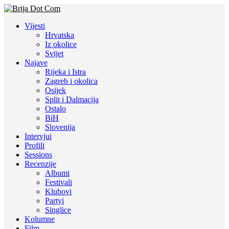
Vijesti
Hrvatska
Iz okolice
Svijet
Najave
Rijeka i Istra
Zagreb i okolica
Osijek
Split i Dalmacija
Ostalo
BiH
Slovenija
Intervjui
Profili
Sessions
Recenzije
Albumi
Festivali
Klubovi
Partyi
Singlice
Kolumne
Film