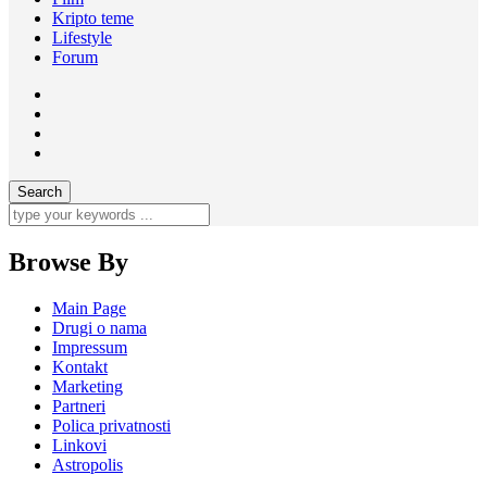
Kripto teme
Lifestyle
Forum
Browse By
Main Page
Drugi o nama
Impressum
Kontakt
Marketing
Partneri
Polica privatnosti
Linkovi
Astropolis