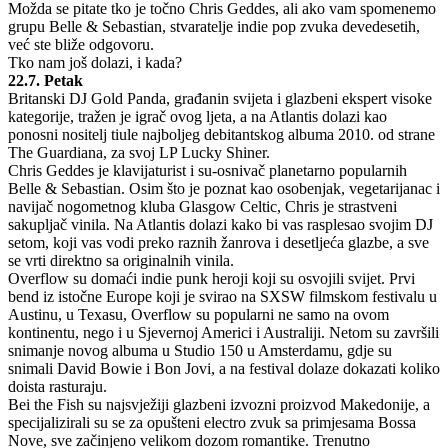
Možda se pitate tko je točno Chris Geddes, ali ako vam spomenemo
grupu Belle & Sebastian, stvaratelje indie pop zvuka devedesetih,
već ste bliže odgovoru.
Tko nam još dolazi, i kada?
22.7. Petak
Britanski DJ Gold Panda, građanin svijeta i glazbeni ekspert visoke
kategorije, tražen je igrač ovog ljeta, a na Atlantis dolazi kao
ponosni nositelj tiule najboljeg debitantskog albuma 2010. od strane
The Guardiana, za svoj LP Lucky Shiner.
Chris Geddes je klavijaturist i su-osnivač planetarno popularnih
Belle & Sebastian. Osim što je poznat kao osobenjak, vegetarijanac i
navijač nogometnog kluba Glasgow Celtic, Chris je strastveni
sakupljač vinila. Na Atlantis dolazi kako bi vas rasplesao svojim DJ
setom, koji vas vodi preko raznih žanrova i desetljeća glazbe, a sve
se vrti direktno sa originalnih vinila.
Overflow su domaći indie punk heroji koji su osvojili svijet. Prvi
bend iz istočne Europe koji je svirao na SXSW filmskom festivalu u
Austinu, u Texasu, Overflow su popularni ne samo na ovom
kontinentu, nego i u Sjevernoj Americi i Australiji. Netom su završili
snimanje novog albuma u Studio 150 u Amsterdamu, gdje su
snimali David Bowie i Bon Jovi, a na festival dolaze dokazati koliko
doista rasturaju.
Bei the Fish su najsvježiji glazbeni izvozni proizvod Makedonije, a
specijalizirali su se za opušteni electro zvuk sa primjesama Bossa
Nove, sve začinjeno velikom dozom romantike. Trenutno