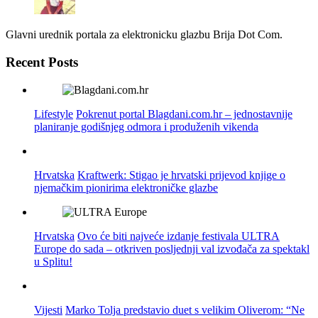
Glavni urednik portala za elektronicku glazbu Brija Dot Com.
Recent Posts
Lifestyle
Pokrenut portal Blagdani.com.hr – jednostavnije
planiranje godišnjeg odmora i produženih vikenda
Hrvatska
Kraftwerk: Stigao je hrvatski prijevod knjige o
njemačkim pionirima elektroničke glazbe
Hrvatska
Ovo će biti najveće izdanje festivala ULTRA
Europe do sada – otkriven posljednji val izvođača za spektakl
u Splitu!
Vijesti
Marko Tolja predstavio duet s velikim Oliverom: “Ne