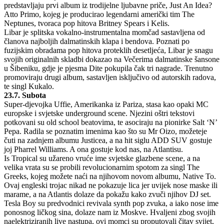
predstavljaju prvi album iz trodijelne ljubavne priče, Just An Idea?
Atto Primo, kojeg je producirao legendarni američki tim The
Neptunes, tvoraca pop hitova Britney Spears i Kelis.
Libar je splitska vokalno-instrumentalna momčad sastavljena od
članova najboljih dalmatinskih klapa i bendova. Poznati po
fuzijskim obradama pop hitova proteklih desetljeća, Libar je snagu
svojih originalnih skladbi dokazao na Večerima dalmatinske šansone
u Šibeniku, gdje je pjesma Dite pokupila čak tri nagrade. Trenutno
promoviraju drugi album, sastavljen isključivo od autorskih radova,
te singl Kukalo.
23.7. Subota
Super-djevojka Uffie, Amerikanka iz Pariza, stasa kao opaki MC
europske i svjetske underground scene. Njezini oštri tekstovi
potkovani su old school beatovima, te asociraju na pionirke Salt ‘N’
Pepa. Radila se poznatim imenima kao što su Mr Oizo, možeteje
čuti na zadnjem albumu Justicea, a na hit siglu ADD SUV gostuje
joj Pharrel Williams. A ona gostuje kod nas, na Atlantisu.
Is Tropical su užareno vruće ime svjetske glazbene scene, a na
velika vrata su se probili revolucionarnim spotom za singl The
Greeks, kojeg možete naći na njihovom novom albumu, Native To.
Ovaj engleski trojac nikad ne pokazuje lica jer uvijek nose maske ili
marame, a na Atlantis dolaze da pokažu kako zvuči njihov DJ set.
Tesla Boy su predvodnici revivala synth pop zvuka, a iako nose ime
ponosnog ličkog sina, dolaze nam iz Moskve. Hvaljeni zbog svojih
naelektriziranih live nastupa, ovi momci su proputovali čitav svijet,