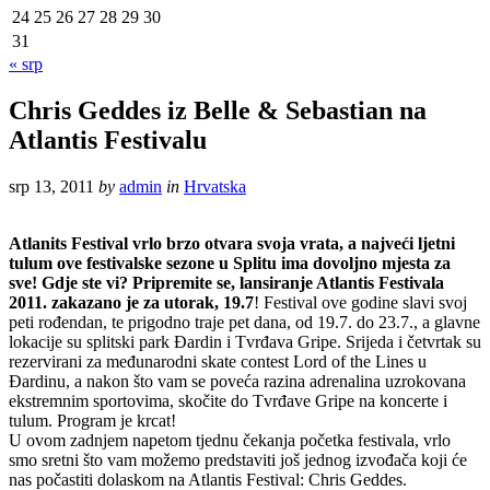
24
25
26
27
28
29
30
31
« srp
Chris Geddes iz Belle & Sebastian na
Atlantis Festivalu
srp 13, 2011
by
admin
in
Hrvatska
Atlanits Festival vrlo brzo otvara svoja vrata, a najveći ljetni
tulum ove festivalske sezone u Splitu ima dovoljno mjesta za
sve! Gdje ste vi? Pripremite se, lansiranje Atlantis Festivala
2011. zakazano je za utorak, 19.7
! Festival ove godine slavi svoj
peti rođendan, te prigodno traje pet dana, od 19.7. do 23.7., a glavne
lokacije su splitski park Đardin i Tvrđava Gripe. Srijeda i četvrtak su
rezervirani za međunarodni skate contest Lord of the Lines u
Đardinu, a nakon što vam se poveća razina adrenalina uzrokovana
ekstremnim sportovima, skočite do Tvrđave Gripe na koncerte i
tulum. Program je krcat!
U ovom zadnjem napetom tjednu čekanja početka festivala, vrlo
smo sretni što vam možemo predstaviti još jednog izvođača koji će
nas počastiti dolaskom na Atlantis Festival: Chris Geddes.