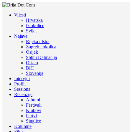
Vijesti
Hrvatska
Iz okolice
Svijet
Najave
Rijeka i Istra
Zagreb i okolica
Osijek
Split i Dalmacija
Ostalo
BiH
Slovenija
Intervjui
Profili
Sessions
Recenzije
Albumi
Festivali
Klubovi
Partyi
Singlice
Kolumne
Film