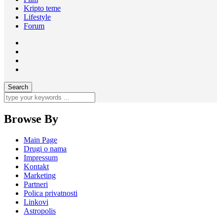
Kripto teme
Lifestyle
Forum
Browse By
Main Page
Drugi o nama
Impressum
Kontakt
Marketing
Partneri
Polica privatnosti
Linkovi
Astropolis