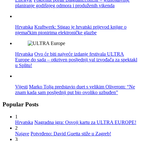
planiranje godišnjeg odmora i produženih vikenda
Hrvatska
Kraftwerk: Stigao je hrvatski prijevod knjige o
njemačkim pionirima elektroničke glazbe
Hrvatska
Ovo će biti najveće izdanje festivala ULTRA
Europe do sada – otkriven posljednji val izvođača za spektakl
u Splitu!
Vijesti
Marko Tolja predstavio duet s velikim Oliverom: “Ne
znam kada sam posljednji put bio ovoliko uzbuđen”
Popular Posts
1
Hrvatska
Nagradna igra: Osvoji kartu za ULTRA EUROPE!
2
Najave
Potvrđeno: David Guetta stiže u Zagreb!
3