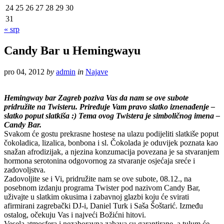
24
25
26
27
28
29
30
31
« srp
Candy Bar u Hemingwayu
pro 04, 2012
by
admin
in
Najave
Hemingway bar Zagreb poziva Vas da nam se ove subote
pridružite na Twisteru. Priređuje Vam pravo slatko iznenađenje –
slatko poput slatkiša :) Tema ovog Twistera je simboličnog imena –
Candy Bar.
Svakom će gostu prekrasne hostese na ulazu podijeliti slatkiše poput
čokoladica, lizalica, bonbona i sl. Čokolada je oduvijek poznata kao
snažan afrodizijak, a njezina konzumacija povezana je sa stvaranjem
hormona serotonina odgovornog za stvaranje osjećaja sreće i
zadovoljstva.
Zadovoljite se i Vi, pridružite nam se ove subote, 08.12., na
posebnom izdanju programa Twister pod nazivom Candy Bar,
uživajte u slatkim okusima i zabavnoj glazbi koju će svirati
afirmirani zagrebački DJ-i, Daniel Turk i Saša Šoštarić. Između
ostalog, očekuju Vas i najveći Božićni hitovi.
Vesela atmosfera i nezaboravna zabava su garantirane, a tulum će