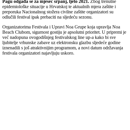
Pagu odgađa se za mjesec srpanj, ljeto 2021.
Zbog trenutne
epidemiološke situacije u Hrvatskoj te aktualnih mjera zaštite i
preporuka Nacionalnog stožera civilne zaštite organizatori su
odlučili festival ipak prebaciti na sljedeću sezonu.
Organizatorima Festivala i Upravi Noa Grupe koja upravlja Noa
Beach Clubom, sigurnost gostiju je apsolutni prioritet. U pripremi je
već nadopuna ovogodišnjeg festivalskog line up-a kako bi sve
ljubitelje vrhunske zabave uz elektronsku glazbu sljedeće godine
iznenadili s još atraktivnijim programom, a novi datum održavanja
festivala organizatori najavljuju uskoro.