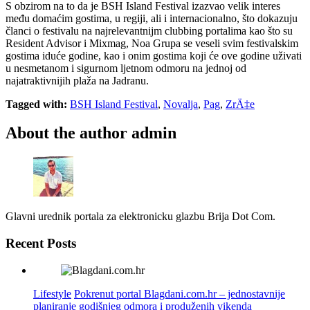
S obzirom na to da je BSH Island Festival izazvao velik interes
među domaćim gostima, u regiji, ali i internacionalno, što dokazuju
članci o festivalu na najrelevantnijm clubbing portalima kao što su
Resident Advisor i Mixmag, Noa Grupa se veseli svim festivalskim
gostima iduće godine, kao i onim gostima koji će ove godine uživati
u nesmetanom i sigurnom ljetnom odmoru na jednoj od
najatraktivnijih plaža na Jadranu.
Tagged with:
BSH Island Festival
,
Novalja
,
Pag
,
ZrÄ‡e
About the author
admin
Glavni urednik portala za elektronicku glazbu Brija Dot Com.
Recent Posts
Lifestyle
Pokrenut portal Blagdani.com.hr – jednostavnije
planiranje godišnjeg odmora i produženih vikenda