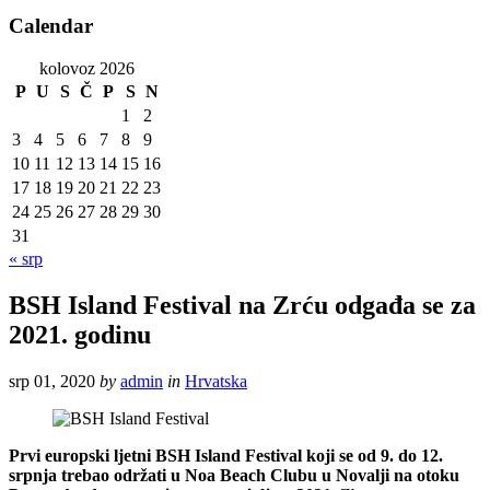
Calendar
kolovoz 2026
P
U
S
Č
P
S
N
1
2
3
4
5
6
7
8
9
10
11
12
13
14
15
16
17
18
19
20
21
22
23
24
25
26
27
28
29
30
31
« srp
BSH Island Festival na Zrću odgađa se za
2021. godinu
srp 01, 2020
by
admin
in
Hrvatska
Prvi europski ljetni BSH Island Festival koji se od 9. do 12.
srpnja trebao održati u Noa Beach Clubu u Novalji na otoku