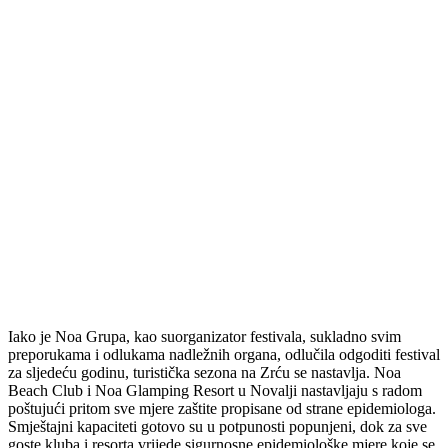
Iako je Noa Grupa, kao suorganizator festivala, sukladno svim
preporukama i odlukama nadležnih organa, odlučila odgoditi festival
za sljedeću godinu, turistička sezona na Zrću se nastavlja. Noa
Beach Club i Noa Glamping Resort u Novalji nastavljaju s radom
poštujući pritom sve mjere zaštite propisane od strane epidemiologa.
Smještajni kapaciteti gotovo su u potpunosti popunjeni, dok za sve
goste kluba i resorta vrijede sigurnosne epidemiološke mjere koje se