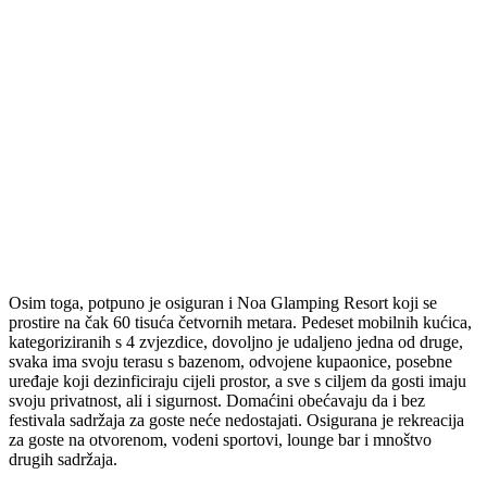
Osim toga, potpuno je osiguran i Noa Glamping Resort koji se
prostire na čak 60 tisuća četvornih metara. Pedeset mobilnih kućica,
kategoriziranih s 4 zvjezdice, dovoljno je udaljeno jedna od druge,
svaka ima svoju terasu s bazenom, odvojene kupaonice, posebne
uređaje koji dezinficiraju cijeli prostor, a sve s ciljem da gosti imaju
svoju privatnost, ali i sigurnost. Domaćini obećavaju da i bez
festivala sadržaja za goste neće nedostajati. Osigurana je rekreacija
za goste na otvorenom, vodeni sportovi, lounge bar i mnoštvo
drugih sadržaja.