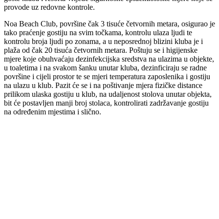
provode uz redovne kontrole.
Noa Beach Club, površine čak 3 tisuće četvornih metara, osigurao je
tako praćenje gostiju na svim točkama, kontrolu ulaza ljudi te
kontrolu broja ljudi po zonama, a u neposrednoj blizini kluba je i
plaža od čak 20 tisuća četvornih metara. Poštuju se i higijenske
mjere koje obuhvaćaju dezinfekcijska sredstva na ulazima u objekte,
u toaletima i na svakom šanku unutar kluba, dezinficiraju se radne
površine i cijeli prostor te se mjeri temperatura zaposlenika i gostiju
na ulazu u klub. Pazit će se i na poštivanje mjera fizičke distance
prilikom ulaska gostiju u klub, na udaljenost stolova unutar objekta,
bit će postavljen manji broj stolaca, kontrolirati zadržavanje gostiju
na određenim mjestima i slično.