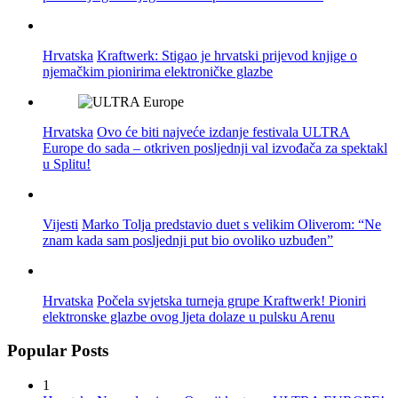
Hrvatska
Kraftwerk: Stigao je hrvatski prijevod knjige o
njemačkim pionirima elektroničke glazbe
Hrvatska
Ovo će biti najveće izdanje festivala ULTRA
Europe do sada – otkriven posljednji val izvođača za spektakl
u Splitu!
Vijesti
Marko Tolja predstavio duet s velikim Oliverom: “Ne
znam kada sam posljednji put bio ovoliko uzbuđen”
Hrvatska
Počela svjetska turneja grupe Kraftwerk! Pioniri
elektronske glazbe ovog ljeta dolaze u pulsku Arenu
Popular Posts
1