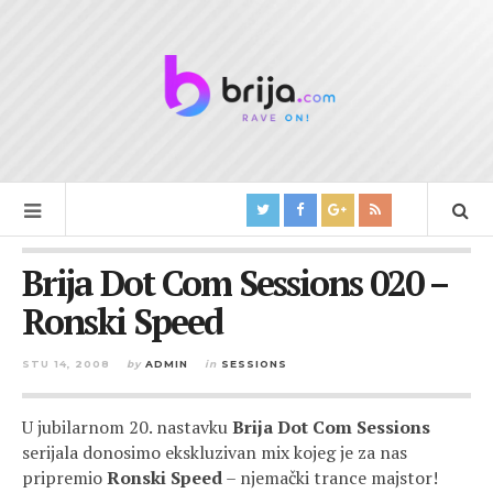
Brija Dot Com Sessions 020 –
Ronski Speed
STU 14, 2008
by
ADMIN
in
SESSIONS
U jubilarnom 20. nastavku
Brija Dot Com Sessions
serijala donosimo ekskluzivan mix kojeg je za nas
pripremio
Ronski Speed
– njemački trance majstor!