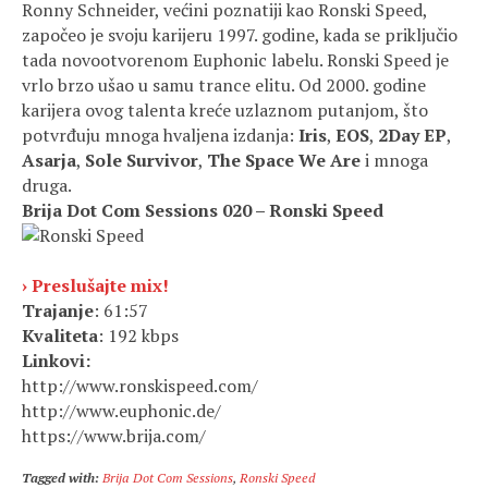
Ronny Schneider, većini poznatiji kao Ronski Speed,
započeo je svoju karijeru 1997. godine, kada se priključio
tada novootvorenom Euphonic labelu. Ronski Speed je
vrlo brzo ušao u samu trance elitu. Od 2000. godine
karijera ovog talenta kreće uzlaznom putanjom, što
potvrđuju mnoga hvaljena izdanja:
Iris
,
EOS
,
2Day EP
,
Asarja
,
Sole Survivor
,
The Space We Are
i mnoga
druga.
Brija Dot Com Sessions 020 – Ronski Speed
› Preslušajte mix!
Trajanje
: 61:57
Kvaliteta
: 192 kbps
Linkovi:
http://www.ronskispeed.com/
http://www.euphonic.de/
https://www.brija.com/
Tagged with:
Brija Dot Com Sessions
,
Ronski Speed