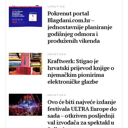
LIFESTYLE
Pokrenut portal
Blagdani.com.hr –
jednostavnije planiranje
godišnjeg odmora i
produženih vikenda
HRVATSKA
Kraftwerk: Stigao je
hrvatski prijevod knjige o
njemačkim pionirima
elektroničke glazbe
HRVATSKA
Ovo će biti najveće izdanje
festivala ULTRA Europe do
sada – otkriven posljednji
val izvođača za spektakl u