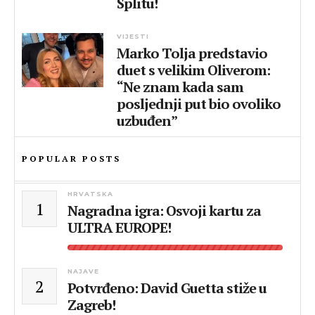
Splitu!
VIJESTI
Marko Tolja predstavio
duet s velikim Oliverom:
“Ne znam kada sam
posljednji put bio ovoliko
uzbuđen”
POPULAR POSTS
HRVATSKA
1
Nagradna igra: Osvoji kartu za
ULTRA EUROPE!
NAJAVE
2
Potvrđeno: David Guetta stiže u
Zagreb!