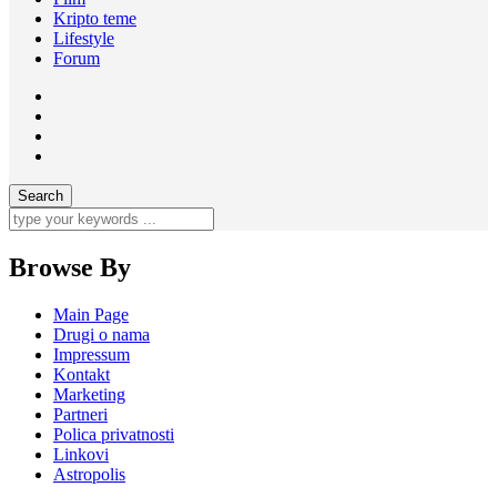
Kripto teme
Lifestyle
Forum
Browse By
Main Page
Drugi o nama
Impressum
Kontakt
Marketing
Partneri
Polica privatnosti
Linkovi
Astropolis