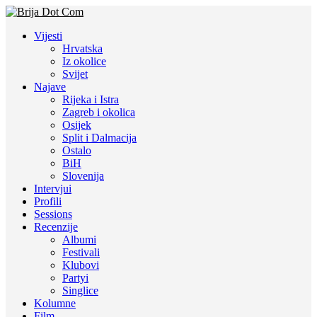
Vijesti
Hrvatska
Iz okolice
Svijet
Najave
Rijeka i Istra
Zagreb i okolica
Osijek
Split i Dalmacija
Ostalo
BiH
Slovenija
Intervjui
Profili
Sessions
Recenzije
Albumi
Festivali
Klubovi
Partyi
Singlice
Kolumne
Film