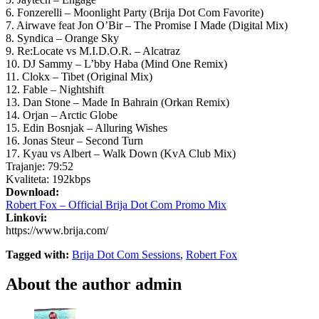
6. Fonzerelli – Moonlight Party (Brija Dot Com Favorite)
7. Airwave feat Jon O’Bir – The Promise I Made (Digital Mix)
8. Syndica – Orange Sky
9. Re:Locate vs M.I.D.O.R. – Alcatraz
10. DJ Sammy – L’bby Haba (Mind One Remix)
11. Clokx – Tibet (Original Mix)
12. Fable – Nightshift
13. Dan Stone – Made In Bahrain (Orkan Remix)
14. Orjan – Arctic Globe
15. Edin Bosnjak – Alluring Wishes
16. Jonas Steur – Second Turn
17. Kyau vs Albert – Walk Down (KvA Club Mix)
Trajanje: 79:52
Kvaliteta: 192kbps
Download:
Robert Fox – Official Brija Dot Com Promo Mix
Linkovi:
https://www.brija.com/
Tagged with:
Brija Dot Com Sessions
,
Robert Fox
About the author
admin