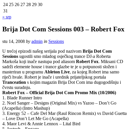
24
25
26
27
28
29
30
31
« srp
Brija Dot Com Sessions 003 – Robert Fox
stu 14, 2008
by
admin
in
Sessions
U trećoj epizodi našeg serijala pod nazivom
Brija Dot Com
Sessions
ugostili smo mladog osječkog trance DJ-a Roberta
Markoša koji inače nastupa pod aliasom
Robert Fox
. Miksani CD
sadrži elemente house i trance glazbe te je u potpunosti složen i
masteriran u programu
Ableton Live
, za kojeg Robert ima samo
riječi hvale. Robert je inače i urednik prijateljskog portala
Tranceation
s kojim magazin Brija Dot Com ima dugogodišnju i
čvrstu suradnju.
Robert Fox – Official Brija Dot Com Promo Mix (10/2006)
1. Blade Runner Intro
2. Noel Sanger – Designs (Original Mix) vs Yazoo – Don’t Go
(Acapella) (Intro Mashup)
3. Energy 52 – Cafe Del Mar (Raul Rincon Remix) vs David Guetta
– Love Don’t Let Me Go (Acapella)
4. Maor Levi & Annie Lennox – Lital Bird
5. Jaytech – Engage