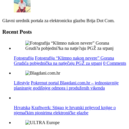
Glavni urednik portala za elektronicku glazbu Brija Dot Com.
Recent Posts
Fotografija
Fotografija “Klimno nakon nevere” Gorana
Grudića pobjednička na natječaju PGŽ za srpanj
0 Comments
Lifestyle
Pokrenut portal Blagdani.com.hr – jednostavnije
planiranje godišnjeg odmora i produženih vikenda
Hrvatska
Kraftwerk: Stigao je hrvatski prijevod knjige o
njemačkim pionirima elektroničke glazbe