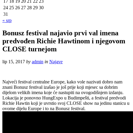
17
18
19
20
21
22
23
24
25
26
27
28
29
30
31
« srp
Bonusz festival najavio prvi val imena
predvođen Richie Hawtinom i njegovom
CLOSE turnejom
lip 15, 2017
by
admin
in
Najave
Najveći festival centralne Europe, kako vole nazivati dobro nam
znani Bonusz festival izašao je još prije koji mjesec sa dobrim
dijelom velikih imena koje će nastupiti na ovogodišnjem izdanju.
Lokacija je ponovno HungExpo u Budimpešti, a festival predvodi
Richie Hawtin koji je uvrstio svoj CLOSE show na jedinu stanicu u
ovome dijelu Europe i to na Bonusz festival.