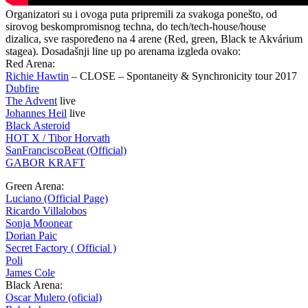
Organizatori su i ovoga puta pripremili za svakoga ponešto, od
sirovog beskompromisnog techna, do tech/tech-house/house
dizalica, sve raspoređeno na 4 arene (Red, green, Black te Akvárium
stagea). Dosadašnji line up po arenama izgleda ovako:
Red Arena:
Richie Hawtin
– CLOSE – Spontaneity & Synchronicity tour 2017
Dubfire
The Advent
live
Johannes Heil
live
Black Asteroid
HOT X / Tibor Horvath
SanFranciscoBeat (Official)
GABOR KRAFT
Green Arena:
Luciano (Official Page)
Ricardo Villalobos
Sonja Moonear
Dorian Paic
Secret Factory ( Official )
Poli
James Cole
Black Arena:
Oscar Mulero (oficial)