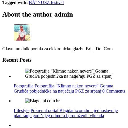
Tagged with:
BÃ“NUSZ festival
About the author
admin
Glavni urednik portala za elektronicku glazbu Brija Dot Com.
Recent Posts
Fotografija
Fotografija “Klimno nakon nevere” Gorana
Grudića pobjednička na natječaju PGŽ za srpanj
0 Comments
Lifestyle
Pokrenut portal Blagdani.com.hr – jednostavnije
planiranje godišnjeg odmora i produženih vikenda