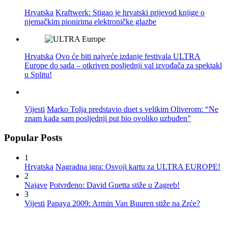
Hrvatska
Kraftwerk: Stigao je hrvatski prijevod knjige o
njemačkim pionirima elektroničke glazbe
Hrvatska
Ovo će biti najveće izdanje festivala ULTRA
Europe do sada – otkriven posljednji val izvođača za spektakl
u Splitu!
Vijesti
Marko Tolja predstavio duet s velikim Oliverom: “Ne
znam kada sam posljednji put bio ovoliko uzbuđen”
Popular Posts
1
Hrvatska
Nagradna igra: Osvoji kartu za ULTRA EUROPE!
2
Najave
Potvrđeno: David Guetta stiže u Zagreb!
3
Vijesti
Papaya 2009: Armin Van Buuren stiže na Zrće?