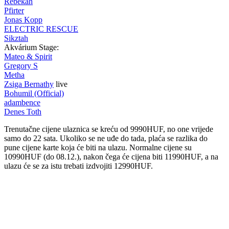
Rebekah
Pfirter
Jonas Kopp
ELECTRIC RESCUE
Sikztah
Akvárium Stage:
Mateo & Spirit
Gregory S
Metha
Zsiga Bernathy
live
Bohumil (Official)
adambence
Denes Toth
Trenutačne cijene ulaznica se kreću od 9990HUF, no one vrijede
samo do 22 sata. Ukoliko se ne uđe do tada, plaća se razlika do
pune cijene karte koja će biti na ulazu. Normalne cijene su
10990HUF (do 08.12.), nakon čega će cijena biti 11990HUF, a na
ulazu će se za istu trebati izdvojiti 12990HUF.