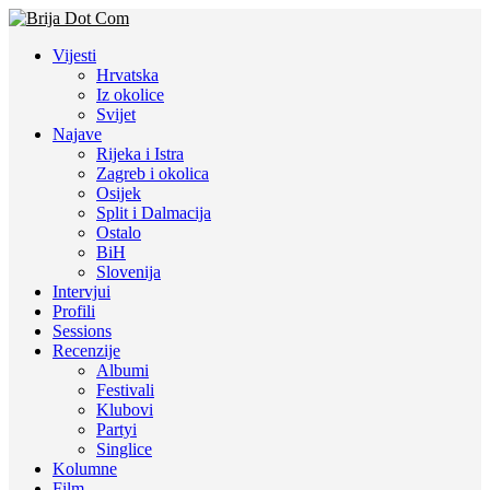
Vijesti
Hrvatska
Iz okolice
Svijet
Najave
Rijeka i Istra
Zagreb i okolica
Osijek
Split i Dalmacija
Ostalo
BiH
Slovenija
Intervjui
Profili
Sessions
Recenzije
Albumi
Festivali
Klubovi
Partyi
Singlice
Kolumne
Film