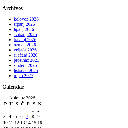
Archives
kolovoz 2026
srpanj 2026
lipanj 2026
svibanj 2026
travanj 2026
ožujak 2026
veljača 2026
siječanj 2026
prosinac 2025
studeni 2025
listopad 2025
rujan 2025
Calendar
kolovoz 2026
P
U
S
Č
P
S
N
1
2
3
4
5
6
7
8
9
10
11
12
13
14
15
16