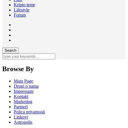
Kripto teme
Lifestyle
Forum
Browse By
Main Page
Drugi o nama
Impressum
Kontakt
Marketing
Partneri
Polica privatnosti
Linkovi
Astropolis