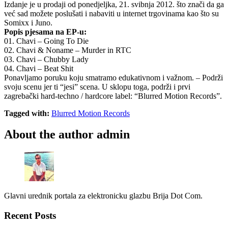
Izdanje je u prodaji od ponedjeljka, 21. svibnja 2012. što znači da ga
već sad možete poslušati i nabaviti u internet trgovinama kao što su
Somixx i Juno.
Popis pjesama na EP-u:
01. Chavi – Going To Die
02. Chavi & Noname – Murder in RTC
03. Chavi – Chubby Lady
04. Chavi – Beat Shit
Ponavljamo poruku koju smatramo edukativnom i važnom. – Podrži
svoju scenu jer ti “jesi” scena. U sklopu toga, podrži i prvi
zagrebački hard-techno / hardcore label: “Blurred Motion Records”.
Tagged with:
Blurred Motion Records
About the author
admin
Glavni urednik portala za elektronicku glazbu Brija Dot Com.
Recent Posts