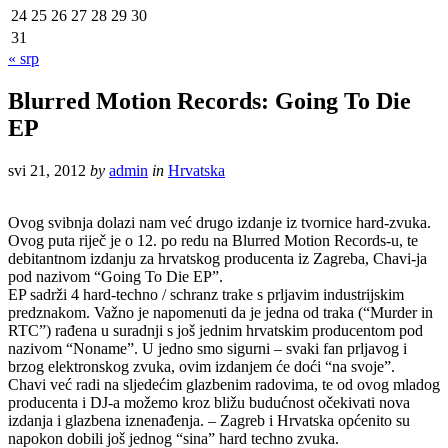
24
25
26
27
28
29
30
31
« srp
Blurred Motion Records: Going To Die
EP
svi 21, 2012
by
admin
in
Hrvatska
Ovog svibnja dolazi nam već drugo izdanje iz tvornice hard-zvuka.
Ovog puta riječ je o 12. po redu na Blurred Motion Records-u, te
debitantnom izdanju za hrvatskog producenta iz Zagreba, Chavi-ja
pod nazivom “Going To Die EP”.
EP sadrži 4 hard-techno / schranz trake s prljavim industrijskim
predznakom. Važno je napomenuti da je jedna od traka (“Murder in
RTC”) rađena u suradnji s još jednim hrvatskim producentom pod
nazivom “Noname”. U jedno smo sigurni – svaki fan prljavog i
brzog elektronskog zvuka, ovim izdanjem će doći “na svoje”.
Chavi već radi na sljedećim glazbenim radovima, te od ovog mladog
producenta i DJ-a možemo kroz bližu budućnost očekivati nova
izdanja i glazbena iznenađenja. – Zagreb i Hrvatska općenito su
napokon dobili još jednog “sina” hard techno zvuka.