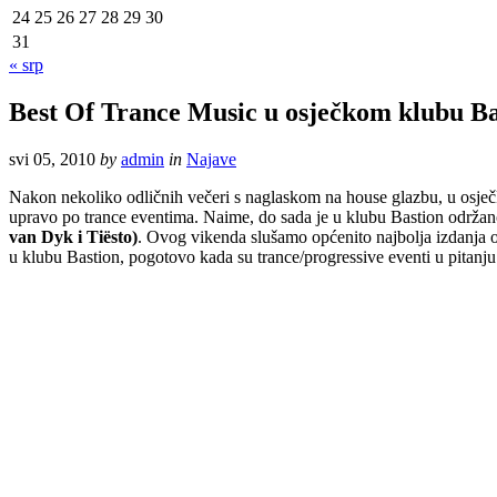
24
25
26
27
28
29
30
31
« srp
Best Of Trance Music u osječkom klubu Ba
svi 05, 2010
by
admin
in
Najave
Nakon nekoliko odličnih večeri s naglaskom na house glazbu, u osj
upravo po trance eventima. Naime, do sada je u klubu Bastion održano 
van Dyk i Tiësto)
. Ovog vikenda slušamo općenito najbolja izdanja
u klubu Bastion, pogotovo kada su trance/progressive eventi u pitanju.