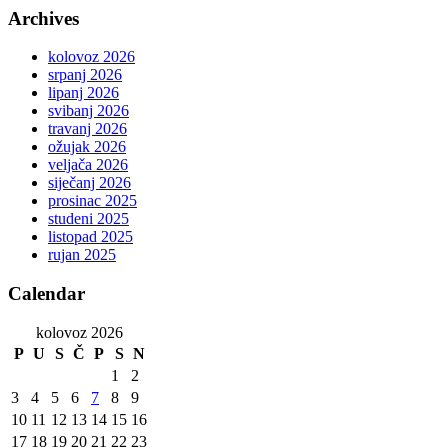
Archives
kolovoz 2026
srpanj 2026
lipanj 2026
svibanj 2026
travanj 2026
ožujak 2026
veljača 2026
siječanj 2026
prosinac 2025
studeni 2025
listopad 2025
rujan 2025
Calendar
kolovoz 2026
P
U
S
Č
P
S
N
1
2
3
4
5
6
7
8
9
10
11
12
13
14
15
16
17
18
19
20
21
22
23