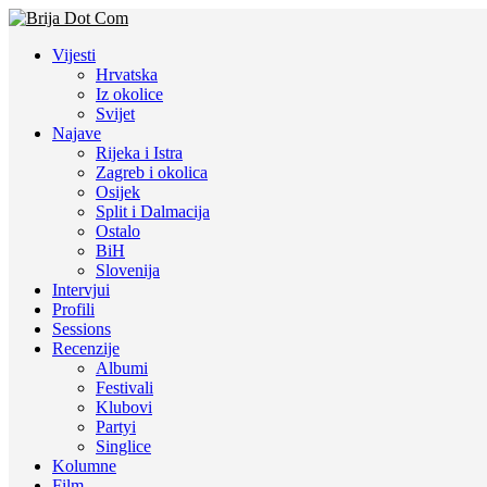
Vijesti
Hrvatska
Iz okolice
Svijet
Najave
Rijeka i Istra
Zagreb i okolica
Osijek
Split i Dalmacija
Ostalo
BiH
Slovenija
Intervjui
Profili
Sessions
Recenzije
Albumi
Festivali
Klubovi
Partyi
Singlice
Kolumne
Film