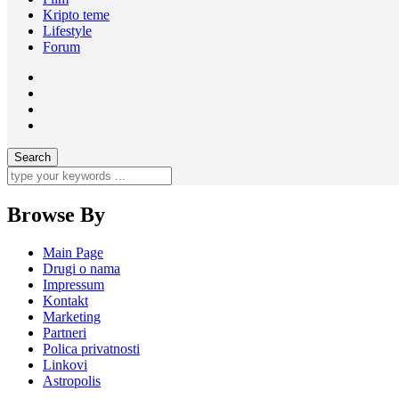
Kripto teme
Lifestyle
Forum
Browse By
Main Page
Drugi o nama
Impressum
Kontakt
Marketing
Partneri
Polica privatnosti
Linkovi
Astropolis