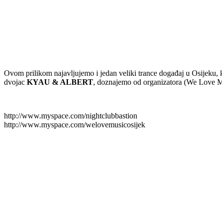
Ovom prilikom najavljujemo i jedan veliki trance događaj u Osijeku, k
dvojac
KYAU & ALBERT
, doznajemo od organizatora (We Love Mu
http://www.myspace.com/nightclubbastion
http://www.myspace.com/welovemusicosijek