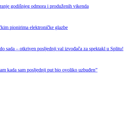
iranje godišnjeg odmora i produženih vikenda
čkim pionirima elektroničke glazbe
 sada – otkriven posljednji val izvođača za spektakl u Splitu!
nam kada sam posljednji put bio ovoliko uzbuđen”