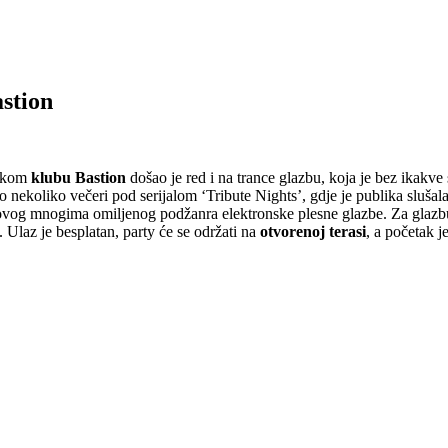
stion
ečkom
klubu Bastion
došao je red i na trance glazbu, koja je bez ikakve 
nekoliko večeri pod serijalom ‘Tribute Nights’, gdje je publika slušala
 ovog mnogima omiljenog podžanra elektronske plesne glazbe. Za glazb
 Ulaz je besplatan, party će se održati na
otvorenoj terasi
, a početak j