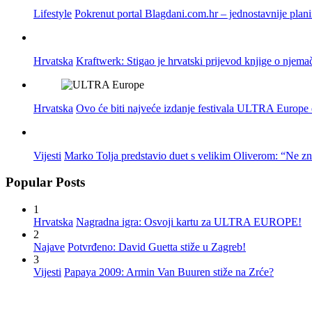
Lifestyle
Pokrenut portal Blagdani.com.hr – jednostavnije plan
Hrvatska
Kraftwerk: Stigao je hrvatski prijevod knjige o njema
Hrvatska
Ovo će biti najveće izdanje festivala ULTRA Europe do
Vijesti
Marko Tolja predstavio duet s velikim Oliverom: “Ne z
Popular Posts
1
Hrvatska
Nagradna igra: Osvoji kartu za ULTRA EUROPE!
2
Najave
Potvrđeno: David Guetta stiže u Zagreb!
3
Vijesti
Papaya 2009: Armin Van Buuren stiže na Zrće?