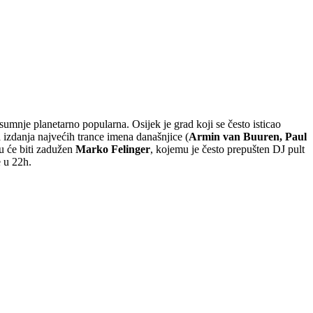
sumnje planetarno popularna. Osijek je grad koji se često isticao
 izdanja najvećih trance imena današnjice (
Armin van Buuren, Paul
u će biti zadužen
Marko Felinger
, kojemu je često prepušten DJ pult
e u 22h.