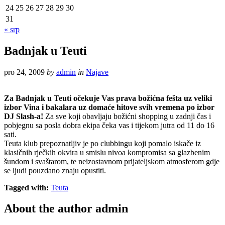
24
25
26
27
28
29
30
31
« srp
Badnjak u Teuti
pro 24, 2009
by
admin
in
Najave
Za Badnjak u Teuti očekuje Vas prava božićna fešta uz veliki
izbor Vina i bakalara uz domaće hitove svih vremena po izbor
DJ Slash-a!
Za sve koji obavljaju božićni shopping u zadnji čas i
pobjegnu sa posla dobra ekipa čeka vas i tijekom jutra od 11 do 16
sati.
Teuta klub prepoznatljiv je po clubbingu koji pomalo iskače iz
klasičnih rječkih okvira u smislu nivoa kompromisa sa glazbenim
šundom i svaštarom, te neizostavnom prijateljskom atmosferom gdje
se ljudi pouzdano znaju opustiti.
Tagged with:
Teuta
About the author
admin