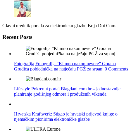
Glavni urednik portala za elektronicku glazbu Brija Dot Com.
Recent Posts
Fotografija
Fotografija “Klimno nakon nevere” Gorana
Grudića pobjednička na natječaju PGŽ za srpanj
0 Comments
Lifestyle
Pokrenut portal Blagdani.com.hr – jednostavnije
planiranje godišnjeg odmora i produženih vikenda
Hrvatska
Kraftwerk: Stigao je hrvatski prijevod knjige o
njemačkim pionirima elektroničke glazbe