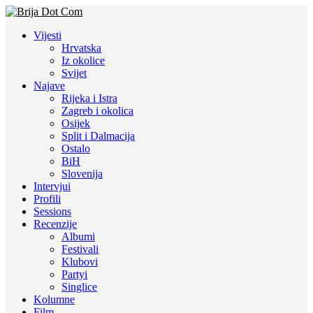
Vijesti
Hrvatska
Iz okolice
Svijet
Najave
Rijeka i Istra
Zagreb i okolica
Osijek
Split i Dalmacija
Ostalo
BiH
Slovenija
Intervjui
Profili
Sessions
Recenzije
Albumi
Festivali
Klubovi
Partyi
Singlice
Kolumne
Film