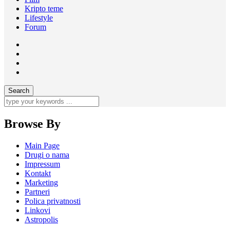
Kripto teme
Lifestyle
Forum
Browse By
Main Page
Drugi o nama
Impressum
Kontakt
Marketing
Partneri
Polica privatnosti
Linkovi
Astropolis