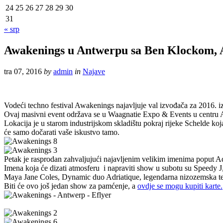
24
25
26
27
28
29
30
31
« srp
Awakenings u Antwerpu sa Ben Klockom,
tra 07, 2016
by
admin
in
Najave
Vodeći techno festival Awakenings najavljuje val izvođača za 2016. izda
Ovaj masivni event održava se u Waagnatie Expo & Events u centru 
Lokacija je u starom industrijskom skladištu pokraj rijeke Schelde ko
će samo dočarati vaše iskustvo tamo.
Petak je rasprodan zahvaljujući najavljenim velikim imenima poput 
Imena koja će dizati atmosferu i napraviti show u subotu su Speedy J
Maya Jane Coles, Dynamic duo Adriatique, legendarna nizozemska techn
Biti će ovo još jedan show za pamćenje, a
ovdje se mogu kupiti karte.