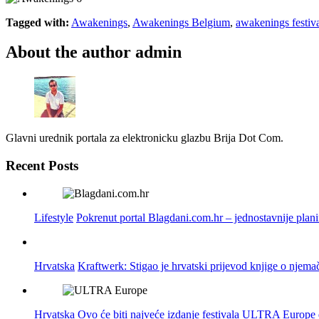
Tagged with:
Awakenings
,
Awakenings Belgium
,
awakenings festiv
About the author
admin
Glavni urednik portala za elektronicku glazbu Brija Dot Com.
Recent Posts
Lifestyle
Pokrenut portal Blagdani.com.hr – jednostavnije plan
Hrvatska
Kraftwerk: Stigao je hrvatski prijevod knjige o njema
Hrvatska
Ovo će biti najveće izdanje festivala ULTRA Europe do