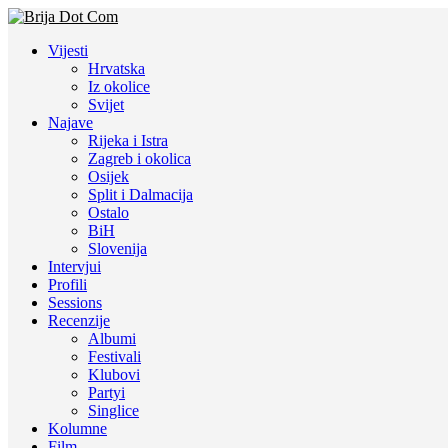
Vijesti
Hrvatska
Iz okolice
Svijet
Najave
Rijeka i Istra
Zagreb i okolica
Osijek
Split i Dalmacija
Ostalo
BiH
Slovenija
Intervjui
Profili
Sessions
Recenzije
Albumi
Festivali
Klubovi
Partyi
Singlice
Kolumne
Film