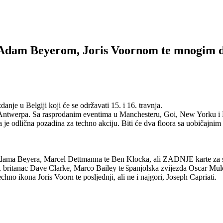
 Adam Beyerom, Joris Voornom te mnogim 
nje u Belgiji koji će se održavati 15. i 16. travnja.
Antwerpa. Sa rasprodanim eventima u Manchesteru, Goi, New Yorku i N
ja je odlična pozadina za techno akciju. Biti će dva floora sa uobičaj
Adama Beyera, Marcel Dettmanna te Ben Klocka, ali ZADNJE karte za su
, britanac Dave Clarke, Marco Bailey te španjolska zvijezda Oscar Mul
o ikona Joris Voorn te posljednji, ali ne i najgori, Joseph Capriati.