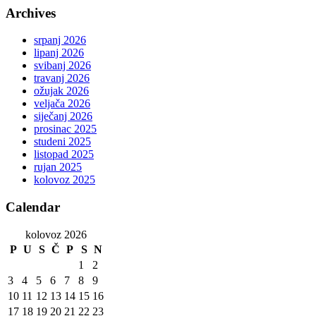
Archives
srpanj 2026
lipanj 2026
svibanj 2026
travanj 2026
ožujak 2026
veljača 2026
siječanj 2026
prosinac 2025
studeni 2025
listopad 2025
rujan 2025
kolovoz 2025
Calendar
kolovoz 2026
P
U
S
Č
P
S
N
1
2
3
4
5
6
7
8
9
10
11
12
13
14
15
16
17
18
19
20
21
22
23