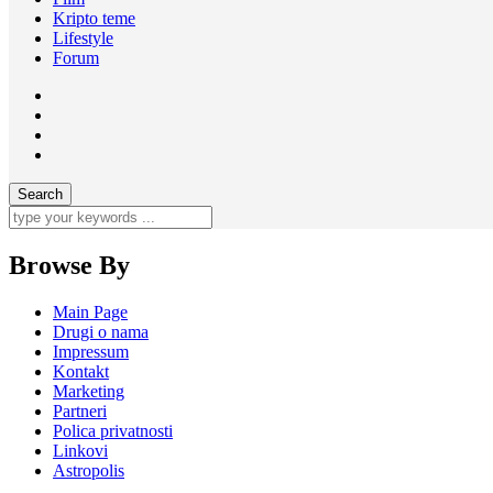
Kripto teme
Lifestyle
Forum
Browse By
Main Page
Drugi o nama
Impressum
Kontakt
Marketing
Partneri
Polica privatnosti
Linkovi
Astropolis