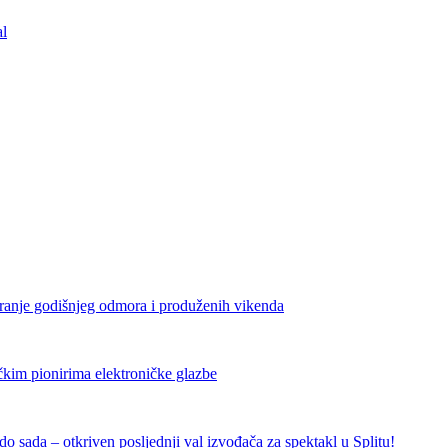
al
iranje godišnjeg odmora i produženih vikenda
čkim pionirima elektroničke glazbe
 sada – otkriven posljednji val izvođača za spektakl u Splitu!