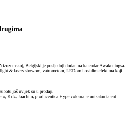
drugima
izozemskoj, Belgijski je posljednji dodan na kalendar Awakeningsa.
nim light & lasers showom, vatrometom, LEDom i ostalim efektima koji
botu još uvijek su u prodaji.
ero, Kr!z, Joachim, producentica Hypercoloura te unikatan talent