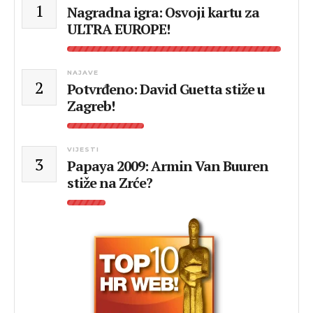
1
Nagradna igra: Osvoji kartu za
ULTRA EUROPE!
NAJAVE
2
Potvrđeno: David Guetta stiže u
Zagreb!
VIJESTI
3
Papaya 2009: Armin Van Buuren
stiže na Zrće?