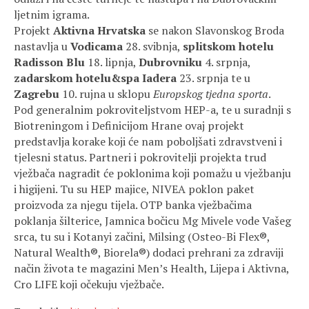
ljetnim igrama.
Projekt
Aktivna Hrvatska
se nakon Slavonskog Broda
nastavlja u
Vodicama
28. svibnja,
splitskom hotelu
Radisson Blu
18. lipnja,
Dubrovniku
4. srpnja,
zadarskom hotelu&spa Iadera
23. srpnja te u
Zagrebu
10. rujna u sklopu
Europskog tjedna sporta
.
Pod generalnim pokroviteljstvom HEP-a, te u suradnji s
Biotreningom i Definicijom Hrane ovaj projekt
predstavlja korake koji će nam poboljšati zdravstveni i
tjelesni status. Partneri i pokrovitelji projekta trud
vježbača nagradit će poklonima koji pomažu u vježbanju
i higijeni. Tu su HEP majice, NIVEA poklon paket
proizvoda za njegu tijela. OTP banka vježbačima
poklanja šilterice, Jamnica bočicu Mg Mivele vode Vašeg
srca, tu su i Kotanyi začini, Milsing (Osteo-Bi Flex®,
Natural Wealth®, Biorela®) dodaci prehrani za zdraviji
način života te magazini Men’s Health, Lijepa i Aktivna,
Cro LIFE koji očekuju vježbače.