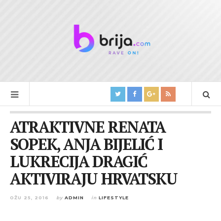
ATRAKTIVNE RENATA
SOPEK, ANJA BIJELIĆ I
LUKRECIJA DRAGIĆ
AKTIVIRAJU HRVATSKU
OŽU 25, 2016
by
ADMIN
in
LIFESTYLE