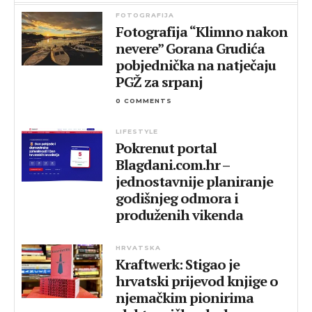
FOTOGRAFIJA
Fotografija “Klimno nakon
nevere” Gorana Grudića
pobjednička na natječaju
PGŽ za srpanj
0 COMMENTS
LIFESTYLE
Pokrenut portal
Blagdani.com.hr –
jednostavnije planiranje
godišnjeg odmora i
produženih vikenda
HRVATSKA
Kraftwerk: Stigao je
hrvatski prijevod knjige o
njemačkim pionirima