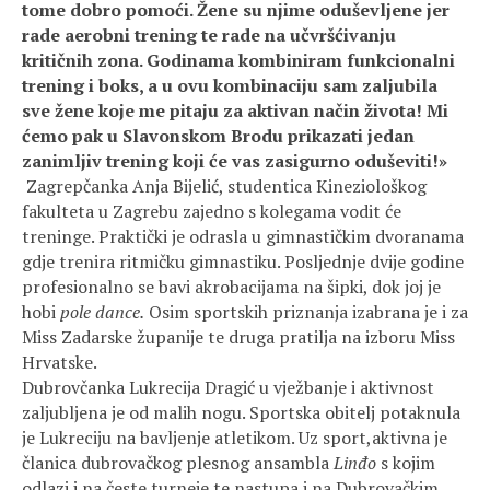
tome dobro pomoći. Žene su njime oduševljene jer
rade aerobni trening te rade na učvršćivanju
kritičnih zona. Godinama kombiniram funkcionalni
trening i boks, a u ovu kombinaciju sam zaljubila
sve žene koje me pitaju za aktivan način života! Mi
ćemo pak u Slavonskom Brodu prikazati jedan
zanimljiv trening koji će vas zasigurno oduševiti!»
Zagrepčanka Anja Bijelić, studentica Kineziološkog
fakulteta u Zagrebu zajedno s kolegama vodit će
treninge. Praktički je odrasla u gimnastičkim dvoranama
gdje trenira ritmičku gimnastiku. Posljednje dvije godine
profesionalno se bavi akrobacijama na šipki, dok joj je
hobi
pole dance.
Osim sportskih priznanja izabrana je i za
Miss Zadarske županije te druga pratilja na izboru Miss
Hrvatske.
Dubrovčanka Lukrecija Dragić u vježbanje i aktivnost
zaljubljena je od malih nogu. Sportska obitelj potaknula
je Lukreciju na bavljenje atletikom. Uz sport,aktivna je
članica dubrovačkog plesnog ansambla
Linđo
s kojim
odlazi i na česte turneje te nastupa i na Dubrovačkim