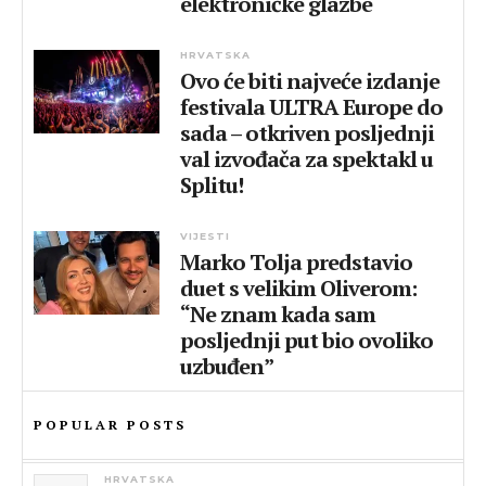
elektroničke glazbe
HRVATSKA
Ovo će biti najveće izdanje
festivala ULTRA Europe do
sada – otkriven posljednji
val izvođača za spektakl u
Splitu!
VIJESTI
Marko Tolja predstavio
duet s velikim Oliverom:
“Ne znam kada sam
posljednji put bio ovoliko
uzbuđen”
POPULAR POSTS
HRVATSKA