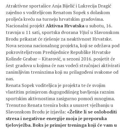
Atraktivne sportašice Anja Bijelić i Lukrecija Dragić
zajedno s voditeljicom Renatom Sopek s dolaskom
proljeća kreću na turneju hrvatskim gradovima.
Nacionalni projekt
Aktivna Hrvatska
u subotu, 16.
travnja u 11 sati, sportska dvorana
Vijuš
u Slavonskom
Brodu prikazat će rješenje za neaktivnost Hrvatske.
Nova sezona nacionalnog projekta, koji se održava pod
pokroviteljstvom Predsjednice Republike Hrvatske
Kolinde Grabar – Kitarović, u sezoni 2016. posjetit će
šest gradova u kojima će nas vodeći stručnjaci aktivirati
zanimljivim treninzima koji su prilagođeni svakome od
nas.
Renata Sopek voditeljica je projekta te će svojim
vlastitim primjerom dugogodišnjeg bavljenja raznim
sportskim aktivnostima zasigurno pomoći mnogima.
Trenutno Renata trenira boks a ususret vježbanju u
Slavonskom Brodu je izjavila:
«Želite li se osloboditi
stresa i negativne energije moja je preporuka
tjelovježba. Boks je primjer treninga koji će vam u