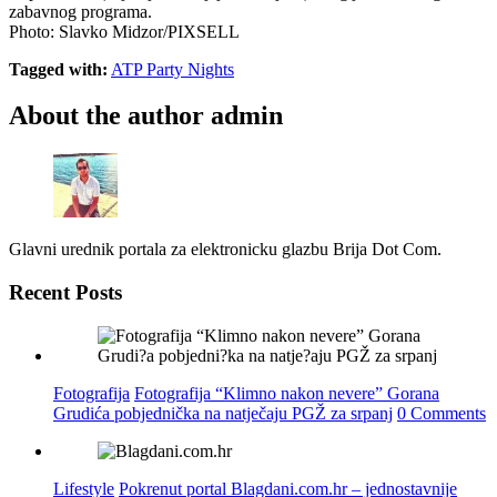
zabavnog programa.
Photo: Slavko Midzor/PIXSELL
Tagged with:
ATP Party Nights
About the author
admin
Glavni urednik portala za elektronicku glazbu Brija Dot Com.
Recent Posts
Fotografija
Fotografija “Klimno nakon nevere” Gorana
Grudića pobjednička na natječaju PGŽ za srpanj
0 Comments
Lifestyle
Pokrenut portal Blagdani.com.hr – jednostavnije