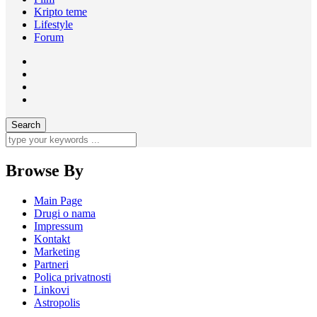
Kripto teme
Lifestyle
Forum
Browse By
Main Page
Drugi o nama
Impressum
Kontakt
Marketing
Partneri
Polica privatnosti
Linkovi
Astropolis