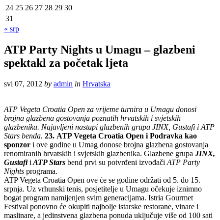
24
25
26
27
28
29
30
31
« srp
ATP Party Nights u Umagu – glazbeni
spektakl za početak ljeta
svi 07, 2012
by
admin
in
Hrvatska
ATP Vegeta Croatia Open za vrijeme turnira u Umagu donosi
brojna glazbena gostovanja poznatih hrvatskih i svjetskih
glazbenika. Najavljeni nastupi glazbenih grupa JINX, Gustafi i ATP
Stars benda.
23.
ATP Vegeta Croatia Open i Podravka kao
sponzor
i ove godine u Umag donose brojna glazbena gostovanja
renomiranih hrvatskih i svjetskih glazbenika. Glazbene grupa
JINX,
Gustafi
i
ATP Stars
bend prvi su potvrđeni izvođači
ATP Party
Nights
programa.
ATP Vegeta Croatia Open ove će se godine održati od 5. do 15.
srpnja. Uz vrhunski tenis, posjetitelje u Umagu očekuje iznimno
bogat program namijenjen svim generacijama. Istria Gourmet
Festival ponovno će okupiti najbolje istarske restorane, vinare i
maslinare, a jedinstvena glazbena ponuda uključuje više od 100 sati