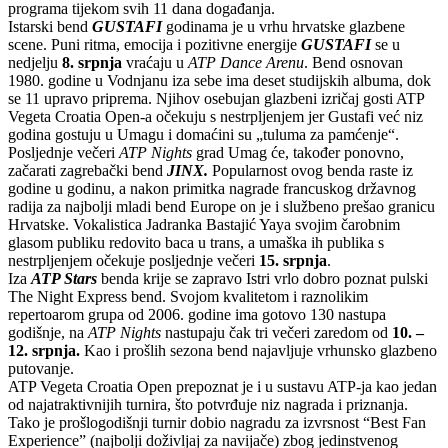
programa tijekom svih 11 dana događanja.
Istarski bend
GUSTAFI
godinama je u vrhu hrvatske glazbene
scene. Puni ritma, emocija i pozitivne energije
GUSTAFI
se u
nedjelju
8. srpnja
vraćaju u
ATP Dance Arenu
. Bend osnovan
1980. godine u Vodnjanu iza sebe ima deset studijskih albuma, dok
se 11 upravo priprema. Njihov osebujan glazbeni izričaj gosti ATP
Vegeta Croatia Open-a očekuju s nestrpljenjem jer Gustafi već niz
godina gostuju u Umagu i domaćini su „tuluma za pamćenje“.
Posljednje večeri
ATP Nights
grad Umag će, također ponovno,
začarati zagrebački bend
JINX.
Popularnost ovog benda raste iz
godine u godinu, a nakon primitka nagrade francuskog državnog
radija za najbolji mladi bend Europe on je i službeno prešao granicu
Hrvatske. Vokalistica Jadranka Bastajić Yaya svojim čarobnim
glasom publiku redovito baca u trans, a umaška ih publika s
nestrpljenjem očekuje posljednje večeri
15. srpnja
.
Iza
ATP Stars
benda krije se zapravo Istri vrlo dobro poznat pulski
The Night Express bend. Svojom kvalitetom i raznolikim
repertoarom grupa od 2006. godine ima gotovo 130 nastupa
godišnje, na
ATP Nights
nastupaju čak tri večeri zaredom od
10. –
12. srpnja.
Kao i prošlih sezona bend najavljuje vrhunsko glazbeno
putovanje.
ATP Vegeta Croatia Open prepoznat je i u sustavu ATP-ja kao jedan
od najatraktivnijih turnira, što potvrđuje niz nagrada i priznanja.
Tako je prošlogodišnji turnir dobio nagradu za izvrsnost “Best Fan
Experience” (najbolji doživljaj za navijače) zbog jedinstvenog