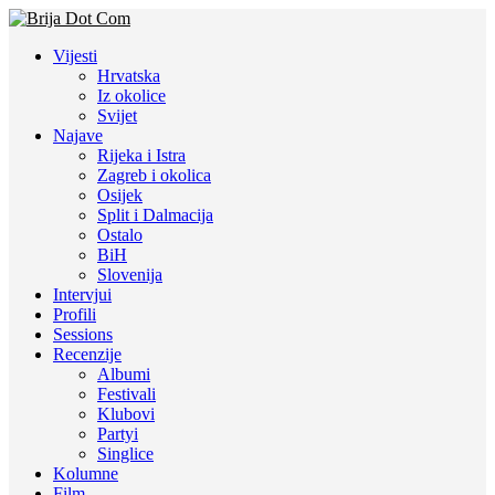
Vijesti
Hrvatska
Iz okolice
Svijet
Najave
Rijeka i Istra
Zagreb i okolica
Osijek
Split i Dalmacija
Ostalo
BiH
Slovenija
Intervjui
Profili
Sessions
Recenzije
Albumi
Festivali
Klubovi
Partyi
Singlice
Kolumne
Film