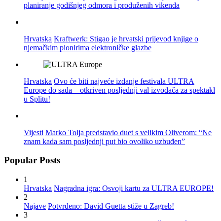
planiranje godišnjeg odmora i produženih vikenda
Hrvatska
Kraftwerk: Stigao je hrvatski prijevod knjige o
njemačkim pionirima elektroničke glazbe
Hrvatska
Ovo će biti najveće izdanje festivala ULTRA
Europe do sada – otkriven posljednji val izvođača za spektakl
u Splitu!
Vijesti
Marko Tolja predstavio duet s velikim Oliverom: “Ne
znam kada sam posljednji put bio ovoliko uzbuđen”
Popular Posts
1
Hrvatska
Nagradna igra: Osvoji kartu za ULTRA EUROPE!
2
Najave
Potvrđeno: David Guetta stiže u Zagreb!
3