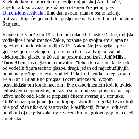
Spektakularnim koncertom u povijesnoj pulskoj Areni, jučer, u
srijedu, 28. kolovoza, je službeno otvoren Posljednji ples
Dimensions festivala
i time dan uvodni ritam u osmo izdanje
festivala, koje će ujedno biti i posljednje na tvrđavi Punta Christo u
Štinjanu.
Koncert je započeo u 19 sati setom mlade britanske DJ-ice, radijske
voditeljice i producentice Zakie, poznate po svojim emisijama na
uglednom londonskom radiju NTS. Nakon što je zagrijala prve
goste svojom selekcijom i pripremila teren za dvojicu legendi
elektroničke glazbe, u 20 sati na pozornicu su izašli
Jeff Mills
i
Tony Allen
. Prvi, glazbeni inovator i “tehnički čarobnjak” te jedna
od vodećih figura techno glazbe, drugi, jedan od najuzbudljivijih
bubnjara prošlog stoljeća i voditelj Fela Kuti benda, kojeg su sam
Fela Kuti i Brian Eno proglasili ocem afrobeata. Svojom
nesvakidašnjom kombinacijom i live eksperimentom koji je uvijek
jedinstven i neponovljiv, pokazali su u kojim sve pravcima nastup
uživo može otići kada se prepustiš čistom stvaranju u trenutku.
Odlično nadopunjujući jedan drugoga stvorili su ugođaj i zvuk koji
nije podložan nikakvoj žanrovskoj klasifikaciji, čime su oduševili
publiku koja je pristizala u sve većem broju i gotovo popunila cijeli
amfiteatar.