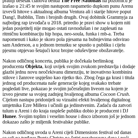
pratnji desetak članova benda
The Free Nationals
na pozornicu je
izašao u 21:45 te svojim nastupom raspametio dupkom punu Arenu
izvevši hitove s aktualnog albuma Ventura ali i starije hitove poput
Dang!, Bubblin, Tints i brojnih drugih. Ovaj dobitnik Grammyja za
najboljeg rap izvođača u 2018. priredio je pravi show u kojem niti
jedan posjetitelj nije mogao ostati ravnodušan i ne zaplesati na
ritmičnu kombinaciju hip hopa, neo-soula, funka i rnb-a. Treba
napomenuti i kako je skoro pola pjesama na bubnjevima odsvirao
sam Anderson, a u jednom trenutku se spustio u publiku i cijelu
pjesmu otpjevao šetajući kroz brojne oduševljene obožavatelje.
Nakon odličnog koncerta, publika je dočekala berlinskog
producenta
Objekta
, koji uvijek svojim zvukom predstavlja i dodaje
glazbi jednu novu neočekivanu dimenziju, te inovativno kombinira
stilove i žanrove uspješno kao rijetko tko. Zbog čega ga krasi i titula
jednog od producenata naše generacije kojeg svakako trebate
pogledati live, pokazao je svojim jučerašnjim liveom na kojem je
izveo pjesme sa svojeg zadnjeg hvaljenog albuma
Cocoon Crush
.
Cijelom nastupu pridonijeli su vizualni efekti hvaljenog digitalnog
umjetnika Ezre Millera i učinili ga jedinstvenim. Zadaću da zatvori
tulum u Areni i do kraja raspleše publiku dobio je producent i DJ
Hunee
. Svojim toplim i veselim house i disco izborom još je jednom
dokazao zašto je miljenik festivalske publike.
Nakon odličnog uvoda u Areni cijeli Dimensions festival od danas
se seli na tvrđavu Punta Christo na četiri nezaboravna dana i noći