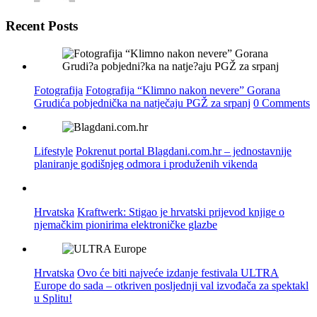
Recent Posts
Fotografija
Fotografija “Klimno nakon nevere” Gorana
Grudića pobjednička na natječaju PGŽ za srpanj
0 Comments
Lifestyle
Pokrenut portal Blagdani.com.hr – jednostavnije
planiranje godišnjeg odmora i produženih vikenda
Hrvatska
Kraftwerk: Stigao je hrvatski prijevod knjige o
njemačkim pionirima elektroničke glazbe
Hrvatska
Ovo će biti najveće izdanje festivala ULTRA
Europe do sada – otkriven posljednji val izvođača za spektakl
u Splitu!