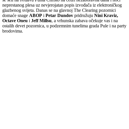
neprestanog plesa uz nevjerojatan popis izvođača iz elektroničkog
glazbenog svijeta. Danas se na glavnoj The Clearing pozornici
domaće snage
ABOP
i
Petar Dundov
pridružuju
Nini Kraviz,
Octave Oneu
i
Jeff Millsu
, a vrhunska zabava očekuje vas i na
ostalih devet pozornica, u podzemnim tunelima grada Pule i na party
brodovima.