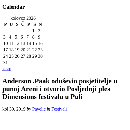
Calendar
kolovoz 2026
P
U
S
Č
P
S
N
1
2
3
4
5
6
7
8
9
10
11
12
13
14
15
16
17
18
19
20
21
22
23
24
25
26
27
28
29
30
31
« srp
Anderson .Paak oduševio posjetitelje u
punoj Areni i otvorio Posljednji ples
Dimensions festivala u Puli
kol 30, 2019
by
Pavelic
in
Festivali