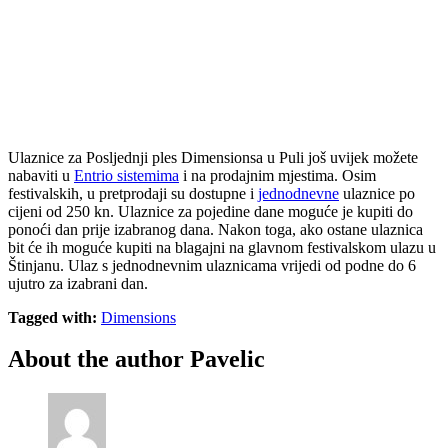
Ulaznice za Posljednji ples Dimensionsa u Puli još uvijek možete
nabaviti u
Entrio sistemima
i na prodajnim mjestima. Osim
festivalskih, u pretprodaji su dostupne i
jednodnevne
ulaznice po
cijeni od 250 kn. Ulaznice za pojedine dane moguće je kupiti do
ponoći dan prije izabranog dana. Nakon toga, ako ostane ulaznica
bit će ih moguće kupiti na blagajni na glavnom festivalskom ulazu u
Štinjanu. Ulaz s jednodnevnim ulaznicama vrijedi od podne do 6
ujutro za izabrani dan.
Tagged with:
Dimensions
About the author
Pavelic