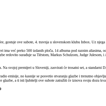
ee, gostuje ove subote, 4. travnja u slovenskom klubu Inbox. Uz njega n
eri ima već preko 500 izdanih ploča, 14 albuma pod raznim aliasima, od
azbe redovito surađuje sa Tiëstom, Markus Schulzom, Judge Julesom, 
a. Na svojoj premijeri u Sloveniji, zasvirati će trosatni set, a standarni
adio emisije, no kasnije se posvetio stvaranju glazbe i trenutno objavl
glazbe, a ti isti ljubitelji ove subote zatražiti će iznova svoju dozu kva
9