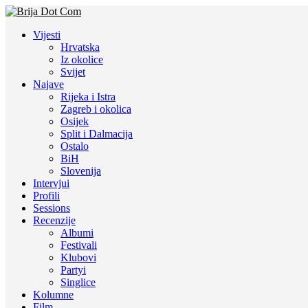
Vijesti
Hrvatska
Iz okolice
Svijet
Najave
Rijeka i Istra
Zagreb i okolica
Osijek
Split i Dalmacija
Ostalo
BiH
Slovenija
Intervjui
Profili
Sessions
Recenzije
Albumi
Festivali
Klubovi
Partyi
Singlice
Kolumne
Film