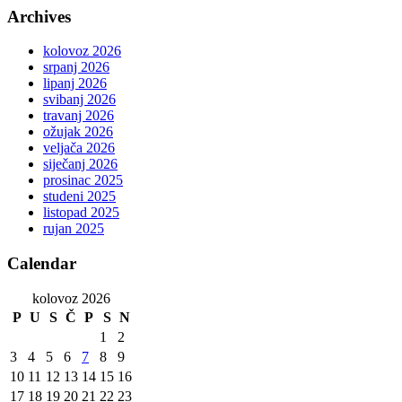
Archives
kolovoz 2026
srpanj 2026
lipanj 2026
svibanj 2026
travanj 2026
ožujak 2026
veljača 2026
siječanj 2026
prosinac 2025
studeni 2025
listopad 2025
rujan 2025
Calendar
kolovoz 2026
P
U
S
Č
P
S
N
1
2
3
4
5
6
7
8
9
10
11
12
13
14
15
16
17
18
19
20
21
22
23