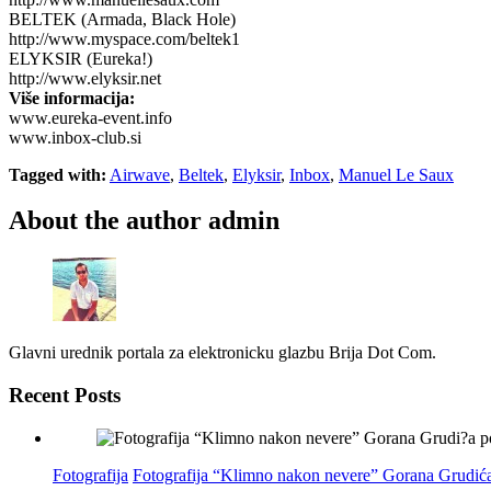
BELTEK (Armada, Black Hole)
http://www.myspace.com/beltek1
ELYKSIR (Eureka!)
http://www.elyksir.net
Više informacija:
www.eureka-event.info
www.inbox-club.si
Tagged with:
Airwave
,
Beltek
,
Elyksir
,
Inbox
,
Manuel Le Saux
About the author
admin
Glavni urednik portala za elektronicku glazbu Brija Dot Com.
Recent Posts
Fotografija
Fotografija “Klimno nakon nevere” Gorana Grudića