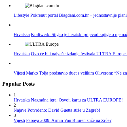
Lifestyle
Pokrenut portal Blagdani.com.hr – jednostavnije plan
Hrvatska
Kraftwerk: Stigao je hrvatski prijevod knjige o njema
Hrvatska
Ovo će biti najveće izdanje festivala ULTRA Europe do
Vijesti
Marko Tolja predstavio duet s velikim Oliverom: “Ne z
Popular Posts
1
Hrvatska
Nagradna igra: Osvoji kartu za ULTRA EUROPE!
2
Najave
Potvrđeno: David Guetta stiže u Zagreb!
3
Vijesti
Papaya 2009: Armin Van Buuren stiže na Zrće?