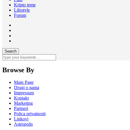
Kripto teme
Lifestyle
Forum
Browse By
Main Page
Drugi o nama
Impressum
Kontakt
Marketing
Partneri
Polica privatnosti
Linkovi
Astropolis