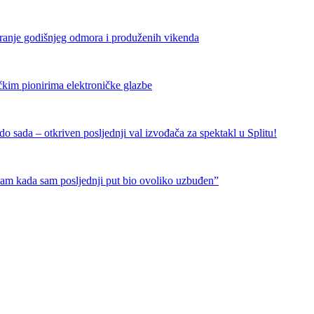
iranje godišnjeg odmora i produženih vikenda
čkim pionirima elektroničke glazbe
 sada – otkriven posljednji val izvođača za spektakl u Splitu!
nam kada sam posljednji put bio ovoliko uzbuđen”