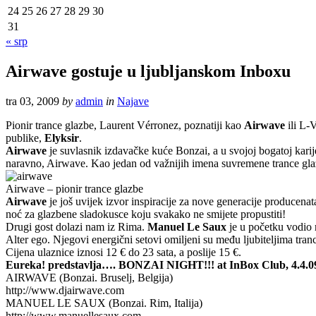
24
25
26
27
28
29
30
31
« srp
Airwave gostuje u ljubljanskom Inboxu
tra 03, 2009
by
admin
in
Najave
Pionir trance glazbe, Laurent Vérronez, poznatiji kao
Airwave
ili L-V
publike,
Elyksir
.
Airwave
je suvlasnik izdavačke kuće Bonzai, a u svojoj bogatoj karij
naravno, Airwave. Kao jedan od važnijih imena suvremene trance gl
Airwave – pionir trance glazbe
Airwave
je još uvijek izvor inspiracije za nove generacije producenat
noć za glazbene sladokusce koju svakako ne smijete propustiti!
Drugi gost dolazi nam iz Rima.
Manuel Le Saux
je u početku vodio r
Alter ego. Njegovi energični setovi omiljeni su među ljubiteljima trance 
Cijena ulaznice iznosi 12 € do 23 sata, a poslije 15 €.
Eureka! predstavlja…. BONZAI NIGHT!!! at InBox Club, 4.4.0
AIRWAVE (Bonzai. Bruselj, Belgija)
http://www.djairwave.com
MANUEL LE SAUX (Bonzai. Rim, Italija)
http://www.manuellesaux.com