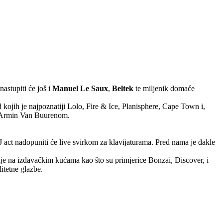
astupiti će još i
Manuel Le Saux
,
Beltek
te miljenik domaće
 kojih je najpoznatiji Lolo, Fire & Ice, Planisphere, Cape Town i,
i Armin Van Buurenom.
 DJ act nadopuniti će live svirkom za klavijaturama. Pred nama je dakle
juje na izdavačkim kućama kao što su primjerice Bonzai, Discover, i
litetne glazbe.