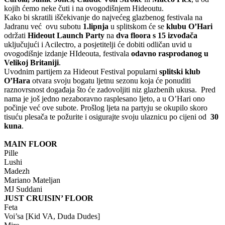
kojih ćemo neke čuti i na ovogodišnjem Hideoutu.
Kako bi skratili iščekivanje do najvećeg glazbenog festivala na
Jadranu već ovu subotu
1.lipnja
u splitskom će se
klubu O’Hari
održati
Hideout Launch Party
na
dva floora s 15 izvođača
uključujući i Acilectro, a posjetitelji će dobiti odličan uvid u
ovogodišnje izdanje HIdeouta, festivala
odavno rasprodanog u
Velikoj Britaniji
.
Uvodnim partijem za Hideout Festival popularni
splitski klub
O’Hara
otvara svoju bogatu ljetnu sezonu koja će ponuditi
raznovrsnost događaja što će zadovoljiti niz glazbenih ukusa. Pred
nama je još jedno nezaboravno rasplesano ljeto, a u O’Hari ono
počinje već ove subote. Prošlog ljeta na partyju se okupilo skoro
tisuću plesača te požurite i osigurajte svoju ulaznicu po cijeni od
30
kuna
.
MAIN FLOOR
Pille
Lushi
Madezh
Mariano Mateljan
MJ Suddani
JUST CRUISIN’ FLOOR
Feta
Voi’sa [Kid VA, Duda Dudes]