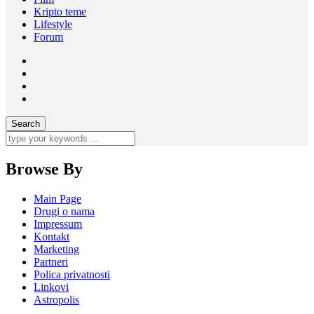
Kripto teme
Lifestyle
Forum
Browse By
Main Page
Drugi o nama
Impressum
Kontakt
Marketing
Partneri
Polica privatnosti
Linkovi
Astropolis