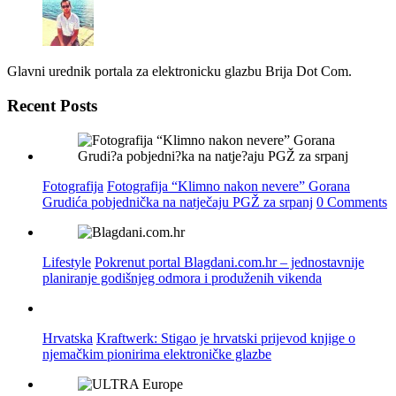
Glavni urednik portala za elektronicku glazbu Brija Dot Com.
Recent Posts
Fotografija
Fotografija “Klimno nakon nevere” Gorana
Grudića pobjednička na natječaju PGŽ za srpanj
0 Comments
Lifestyle
Pokrenut portal Blagdani.com.hr – jednostavnije
planiranje godišnjeg odmora i produženih vikenda
Hrvatska
Kraftwerk: Stigao je hrvatski prijevod knjige o
njemačkim pionirima elektroničke glazbe