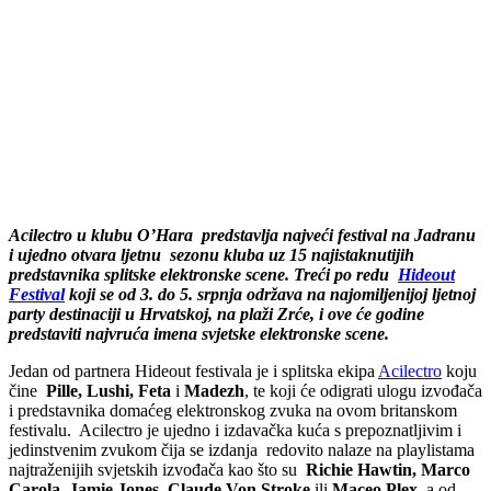
Acilectro u klubu O’Hara predstavlja najveći festival na Jadranu
i ujedno otvara ljetnu sezonu kluba uz 15 najistaknutijih
predstavnika splitske elektronske scene. Treći po redu
Hideout
Festival
koji se od 3. do 5. srpnja održava na najomiljenijoj ljetnoj
party destinaciji u Hrvatskoj, na plaži Zrće, i ove će godine
predstaviti najvruća imena svjetske elektronske scene.
Jedan od partnera Hideout festivala je i splitska ekipa
Acilectro
koju
čine
Pille, Lushi, Feta
i
Madezh
, te koji će odigrati ulogu izvođača
i predstavnika domaćeg elektronskog zvuka na ovom britanskom
festivalu. Acilectro je ujedno i izdavačka kuća s prepoznatljivim i
jedinstvenim zvukom čija se izdanja redovito nalaze na playlistama
najtraženijih svjetskih izvođača kao što su
Richie Hawtin, Marco
Carola, Jamie Jones, Claude Von Stroke
ili
Maceo Plex
, a od