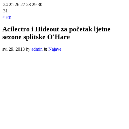
24
25
26
27
28
29
30
31
« srp
Acilectro i Hideout za početak ljetne
sezone splitske O'Hare
svi 29, 2013
by
admin
in
Najave