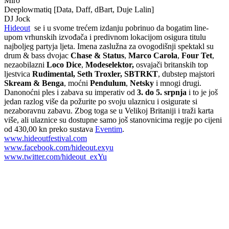
Miro
Deeplowmatiq [Data, Daff, dBart, Duje Lalin]
DJ Jock
Hideout
se i u svome trećem izdanju pobrinuo da bogatim line-
upom vrhunskih izvođača i predivnom lokacijom osigura titulu
najboljeg partyja ljeta. Imena zaslužna za ovogodišnji spektakl su
drum & bass dvojac
Chase & Status
,
Marco Carola
,
Four Tet
,
nezaobilazni
Loco Dice
,
Modeselektor,
osvajači britanskih top
ljestvica
Rudimental, Seth Troxler, SBTRKT
, dubstep majstori
Skream & Benga
, moćni
Pendulum
,
Netsky
i mnogi drugi.
Danonoćni ples i zabava su imperativ od
3. do 5. srpnja
i to je još
jedan razlog više da požurite po svoju ulaznicu i osigurate si
nezaboravnu zabavu. Zbog toga se u Velikoj Britaniji i traži karta
više, ali ulaznice su dostupne samo još stanovnicima regije po cijeni
od 430,00 kn preko sustava
Eventim
.
www.hideoutfestival.com
www.facebook.com/hideout.exyu
www.twitter.com/hideout_exYu