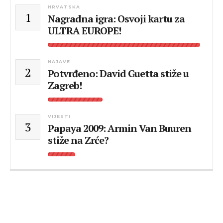
HRVATSKA
1
Nagradna igra: Osvoji kartu za
ULTRA EUROPE!
NAJAVE
2
Potvrđeno: David Guetta stiže u
Zagreb!
VIJESTI
3
Papaya 2009: Armin Van Buuren
stiže na Zrće?