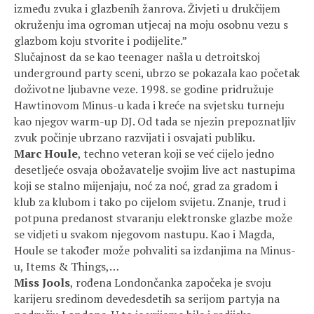
između zvuka i glazbenih žanrova. Živjeti u drukčijem
okruženju ima ogroman utjecaj na moju osobnu vezu s
glazbom koju stvorite i podijelite.”
Slučajnost da se kao teenager našla u detroitskoj
underground party sceni, ubrzo se pokazala kao početak
doživotne ljubavne veze. 1998. se godine pridružuje
Hawtinovom Minus-u kada i kreće na svjetsku turneju
kao njegov warm-up DJ. Od tada se njezin prepoznatljiv
zvuk počinje ubrzano razvijati i osvajati publiku.
Marc Houle
, techno veteran koji se već cijelo jedno
desetljeće osvaja obožavatelje svojim live act nastupima
koji se stalno mijenjaju, noć za noć, grad za gradom i
klub za klubom i tako po cijelom svijetu. Znanje, trud i
potpuna predanost stvaranju elektronske glazbe može
se vidjeti u svakom njegovom nastupu. Kao i Magda,
Houle se također može pohvaliti sa izdanjima na Minus-
u, Items & Things,…
Miss Jools
, rođena Londončanka započeka je svoju
karijeru sredinom devedesdetih sa serijom partyja na