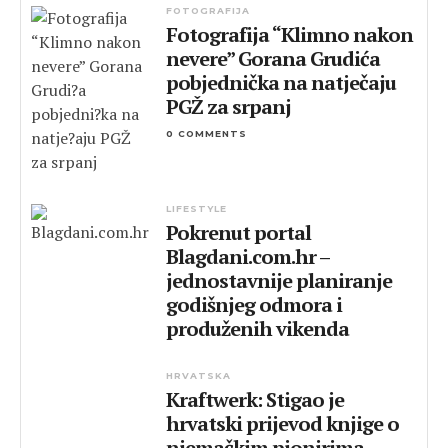
FOTOGRAFIJA
Fotografija “Klimno nakon
nevere” Gorana Grudića
pobjednička na natječaju
PGŽ za srpanj
0 COMMENTS
LIFESTYLE
Pokrenut portal
Blagdani.com.hr –
jednostavnije planiranje
godišnjeg odmora i
produženih vikenda
HRVATSKA
Kraftwerk: Stigao je
hrvatski prijevod knjige o
njemačkim pionirima