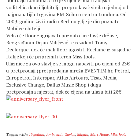
području Londona. U to je vrijeme bila i radijska
voditeljica kao i ljubitelj i preprodavač vinila u jednoj od
najpoznatijih trgovina BM-Soho u centru Londona. Od
2009. godine živi i radi u Berlinu gdje je dio poznate
Mobilee obitelji.
Veliki će floor zagrijavati poznato lice bivše države,
Beograđanin Dejan Miličević te rezident Tomy
Declerque, dok će mali floor ugostiti Reclame iz susjedne
Italije koji će pripremiti teren Miss Jools.
Ulaznice za ovo slavlje se mogu nabaviti po cijeni od 23€
u pretprodaji (pretprodajna mreža EVENTIM.hr, Petrol,
Europetrol, Interspar, Atlas Airtours, Tisak Media,
Exclusive Change, Dallas Music Shop i duga
pretprodajna mjesta), dok će cijena na ulazu biti 28€.
Tagged with:
19 godina
,
Ambasada Gavioli
,
Magda
,
Marc Houle
,
Miss Jools