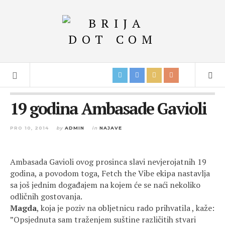
19 godina Ambasade Gavioli
PRO 10, 2014
by
ADMIN
in
NAJAVE
Ambasada Gavioli ovog prosinca slavi nevjerojatnih 19
godina, a povodom toga, Fetch the Vibe ekipa nastavlja
sa još jednim događajem na kojem će se naći nekoliko
odličnih gostovanja.
Magda
, koja je poziv na obljetnicu rado prihvatila , kaže:
”Opsjednuta sam traženjem suštine različitih stvari